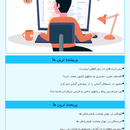
پربیننده ترین ها
پس لرزه های ۸۸ روز قطعی اینترنت
اقدامات مخرب سایبری به بانکهای کشور صحت دارد؟
حضور در استقلال آسانی را از تیم ملی آلبانی دور کرد
چرا مردم بین پیام رسانهای داخلی و خارجی سرگردان مانده اند؟
پربحث ترین ها
کودکان در تونل وحشت فیلترشکن ها
خردسالان در تونل وحشت فیلترشکن ها
اینترنت ماهواره ای آمازون مستقیم به موبایل می رسد