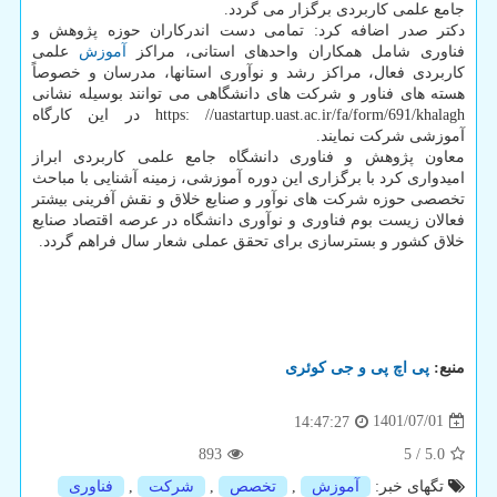
جامع علمی کاربردی برگزار می گردد.
دکتر صدر اضافه کرد: تمامی دست اندرکاران حوزه پژوهش و
فناوری شامل همکاران واحدهای استانی، مراکز
آموزش
علمی
کاربردی فعال، مراکز رشد و نوآوری استانها، مدرسان و خصوصاً
هسته های فناور و شرکت های دانشگاهی می توانند بوسیله نشانی
https: //uastartup.uast.ac.ir/fa/form/691/khalagh در این کارگاه
آموزشی شرکت نمایند.
معاون پژوهش و فناوری دانشگاه جامع علمی کاربردی ابراز
امیدواری کرد با برگزاری این دوره آموزشی، زمینه آشنایی با مباحث
تخصصی حوزه شرکت های نوآور و صنایع خلاق و نقش آفرینی بیشتر
فعالان زیست بوم فناوری و نوآوری دانشگاه در عرصه اقتصاد صنایع
خلاق کشور و بسترسازی برای تحقق عملی شعار سال فراهم گردد.
منبع:
پی اچ پی و جی كوئری
1401/07/01
14:47:27
893
5
/
5.0
تگهای خبر:
آموزش
,
تخصص
,
شركت
,
فناوری