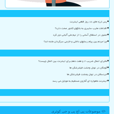
پس لرزه های ۸۸ روز قطعی اینترنت
اقدامات مخرب سایبری به بانکهای کشور صحت دارد؟
حضور در استقلال آسانی را از تیم ملی آلبانی دور کرد
چرا مردم بین پیام رسانهای داخلی و خارجی سرگردان مانده اند؟
ماجرای اعمال ضریب ۲ و هفت دهم برای اینترنت بین الملل چیست؟
کودکان در تونل وحشت فیلترشکن ها
خردسالان در تونل وحشت فیلترشکن ها
اینترنت ماهواره ای آمازون مستقیم به موبایل می رسد
موضوعات پی اچ پی و جی كوئری