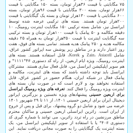
۷۵ مگابایتی با قیمت ۳۶هزار تومان، بسته ۱۵۰ مگابایتی با قیمت
۶۶هزار تومان، بسته ۳۰۰ مگابایتی با قیمت ۹۶هزار تومان، بسته
۶۰۰ مگابایتی با قیمت ۱۳۰هزار تومان و بسته یک گیگابایتی با قیمت
۲۰۰هزار تومان هستند. بسته های ترکیبی عرضه شده توسط
ایرانسل نیز، شامل بسته ترکیبی ۱۵۰ مگابایت اینترنت رومینگ، ۱۰
دقیقه مکالمه و ۵۰ پیامک با قیمت ۱۰۰هزار تومان و بسته ترکیبی
سه گیگابایت اینترنت با قیمت ۳۵۰هزار تومان به همراه ۲۵ دقیقه
مکالمه هدیه و ۲۵۰ پیامک هدیه هستند. تمامی بسته های فوق، هفت
روز اعتبار دارند و در مناطق زیر پوشش سه اپراتور کشور عراق،
شامل Zain، Asiacell و Korek، قابل استفاده هستند. بسته های
اینترنت رومینگ، ویژه ایام اربعین، از راه کد دستوری #۴*۱۱۱۱* و
هم سوپر اپلیکیشن ایرانسل من، قابل فعال سازی هستند. مشترکان
ایرانسل باید توجه داشته باشند که بسته های اینترنت، مکالمه و
پیامک فعال در شبکه ایران، هنگام حضور در کشور عراق، قابل
استفاده نخواهند بود و لازم است که در صورت نیاز، بسته های
اینترنت ویژه رومینگ را فعال کنند.
تعرفه های ویژه رومینگ ایرانسل
برای اربعین حسینی
پیشنهادهای ویژه نخستین و بزرگترین اپراتور
دیجیتال ایران برای اربعین حسینی ۱۴۰۱، از ۱۱ تا ۲۹ شهریور ۱۴۰۱
عرضه می شود و شامل دو گروه پیشنهاد، برای قبل و پس از خروج
از ایران است. زائرین ایرانسلی اربعین حسینی و ساکنان محترم
مناطق مرزنشین در راه تردد زائرین، می توانند با شماره گیری کد
دستوری #۴۰* یا با استفاده از سوپر اپلیکیشن ایرانسل من، یک
بسته اینترنت یک گیگابایتی را به صورت مجانی دریافت نمایند. این