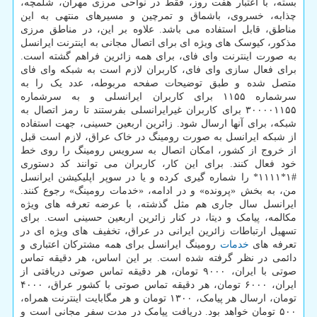
بسته، با اعتبار هفت روز، فقط در نواحی مرزی مهران، شلمچه،
چذابه، خسروی، باشماق و تمرچین و مسیرهای منتهی به این
مناطق، قابل استفاده می باشد. علاوه بر این، در مناطق مرزی
مذکور، کیوسک های ویژه ای برای اتصال مجانی به اینترنت ایرانسل
به صورت اینترنت وای فای، برای همه زائرین فراهم گشته است.
برای فعال سازی وای فای، کاربران لازم است به شبکه وای فای
متصل شده و طبق توضیحات صفحه مربوطه، عدد یک را به
سرشماره ۱۱۵۵ برای کاربران ایرانسلی و به سرشماره
۳۰۰۰۰۱۱۵۵ برای کاربران غیرایرانسلی بفرستند تا رمز اتصال به
شبکه، برای آنها ارسال شود. زائرین اربعین حسینی، جهت استفاده
از شبکه ایرانسل به صورت رومینگ در خاک عراق، لازم است قبل
از خروج از کشور، امکان اتصال به سرویس رومینگ را روی خط
خود فعال کنند. برای این کار، کاربران می توانند کد دستوری
#۱*۱۱۱۱* را شماره گیری کرده و یا در سوپر اپلیکیشن ایرانسل
من، به بخش «پرونده» و در ادامه، «خدمات رومینگ» رجوع کنند.
ایرانسل سال جاری هم مثل گذشته، با عرضه تعرفه های ویژه
مکالمه، پیامک و دیتا، در کنار زائرین اربعین حسینی است. برای
تسهیل ارتباطات زائرین ایرانی در عراق، تخفیف های ویژه ای در
تعرفه های
خدمات
رومینگ ایرانسل برای همه مشترکان اعتباری و
دائمی در نظر گرفته شده است. بر این اساس، هر دقیقه تماس
صوتی با ایران، ۹۰۰۰ تومان، هر دقیقه تماس صوتی دریافتی از
ایران، ۶۰۰۰ تومان، هر دقیقه تماس صوتی با کشور عراق، ۴۰۰۰
تومان، ارسال هر پیامک، ۱۳۰۰ تومان و هر مگابایت اینترنت همراه،
۵۰۰ تومان خواهد بود. دریافت پیامک در مدت سفر مجانی است و