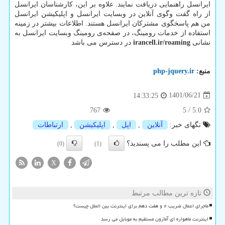
ایرانسل راهنمایی دریافت نمایند. علاوه بر این، کارشناسان ایرانسل
از راه گفت وگوی آنلاین در وبسایت ایرانسل و اپلیکیشن ایرانسل
من هم پاسخگوی مشترکان ایرانسل هستند. اطلاعات بیشتر در زمینه
استفاده از خدمات رومینگ، در صفحه‌ی رومینگ وبسایت ایرانسل به
نشانی
irancell.ir/roaming
در دسترس می باشد
منبع:
php-jquery.ir
1401/06/21
14:33:25
767
5
/
5.0
تگهای خبر:
آنلاین
,
اپل
,
اپلیكیشن
,
ارتباطات
این مطلب را می پسندید؟
(0)
(1)
X
تازه ترین مطالب مرتبط
ماجرای اعمال ضریب ۲ و هفت دهم برای اینترنت بین الملل چیست؟
اینترنت ماهواره ای آمازون مستقیم به موبایل می رسد