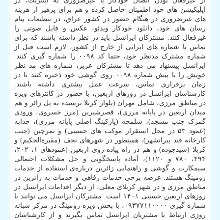
از غیرفعال بودن اتصال خودکار یا غیرضروری به اینترنت، در
اپلیکیشن های خود اطمینان حاصل کرده و هم برای پرهیز از هزینه
های غیرضروری در هنگام حضور در کشور عراق، در تنظیمات پیام
رسان های خود، دانلود خودکار ویدئو، عکس و فایل صوتی را
غیرفعال کنند. مشترکان ایرانسل باید در نظر داشته باشند که برای
تماس با شماره های ایرانی از خارج از کشور، لازم است قبل از
شماره مشترک مدنظر خود، حتما کد ۰۰۹۸ را شماره گیری کنند.
ایرانسل پیشنهاد می دهد تا مشترکان عزیز، شماره های مد نظر
خویش را با پیش شماره ۰۰۹۸ روی گوشی خود ذخیره کنند تا در
زمان برقراری تماس، سرعت عمل بیشتری داشته باشند.
کارشناسان ایرانسل در روزهای اربعین، با حضور در کانترهای ویژه
در مناطق مرزی، شامل مهران (بلوار کربلا نرسیده به پل زائر و هم
میدان اربعین در پایانه مرزی)، قصرشیرین (مرز خسروی، ورودی
گمرک جنب مسجد)، شلمچه (پارکینگ اصلی پایانه مرزی)، چذابه
(عمود ۵۳ در محل استقرار موکب های حسینی) و تمرچین (جنب
کارخانه قند پیرانشهر)، همینطور در شهرهای نجف (مقبرةالحکیم) و
کربلا (سیدجوده) و هم در راه پیاده روی اربعین (عمودهای ۱، ۲۰۲،
۴۹۴، ۷۸۰ و ۱۱۲۰)، آماده پاسخگویی و حل مشکلات احتمالی
سیمکارت و گوشی و راهنمایی زائرین درباره‌ی استفاده از خدمات
رومینگ هستند. عرضه برخی خدمات رفاهی و خدمات به زائرین در
مناطق مرزی و در شهر کربلای معلی، از دیگر اقدامات ایرانسل در
روزهای اربعین حسینی ۱۴۰۱ است. مشترکان ایرانسل می توانند با
شماره گیری ۰۹۳۷۷۱۱۰۰۰۰، با بخش ویژه رومینگ در مرکز شبانه
روزی ارتباط با مشتریان ایرانسل تماس بگیرند و از کارشناسان