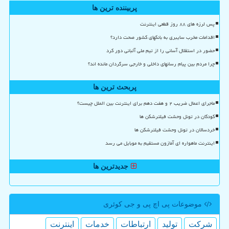
پربیننده ترین ها
پس لرزه های ۸۸ روز قطعی اینترنت
اقدامات مخرب سایبری به بانکهای کشور صحت دارد؟
حضور در استقلال آسانی را از تیم ملی آلبانی دور کرد
چرا مردم بین پیام رسانهای داخلی و خارجی سرگردان مانده اند؟
پربحث ترین ها
ماجرای اعمال ضریب ۲ و هفت دهم برای اینترنت بین الملل چیست؟
کودکان در تونل وحشت فیلترشکن ها
خردسالان در تونل وحشت فیلترشکن ها
اینترنت ماهواره ای آمازون مستقیم به موبایل می رسد
جدیدترین ها
موضوعات پی اچ پی و جی كوئری
شركت
تولید
ارتباطات
خدمات
اینترنت