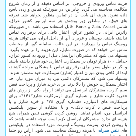
هزینه تماس ورودی و خروجی، بر اساس دقیقه و از زمان شروع
مکالمه، محاسبه می گردد. بنابراین، در صورتیکه تماس وارده، پاسخ
داده نشود، هزینه ای بابت آن در تماس منظور نخواهد شد. تعرفه
های فوق، در مناطق زیر پوشش هر سه اپراتور کشور عراق،
شاملZain، Asiacell و Korek، قابل استفاده می باشد. در صورتیکه
زائرین ایرانی در کشور عراق، اعتبار کافی برای برقراری تماس
نداشته باشند، دوستان و عزیزان آنها از داخل ایران، می توانند هزینه
رومینگ تماس را بپردازند. در این حالت، سامانه گویا از مخاطب
تماس می خواهد که در صورت تمایل، این هزینه را بر عهده بگیرد.
پیشنهاد می شود که مشترکان ایرانسل، قبل از ورود به کشور عراق،
حداقل ۱۰۰ هزار تومان در سیمکارت اعتباری خود شارژ داشته باشند
و اگر در طول سفر برای برقراری تماس با مشکلی مواجه گشتند،
ابتدا از کافی بودن میزان اعتبار (شارژ) سیمکارت خود مطمئن شوند.
پیشنهاد می شود که مشترکان دائمی نیز، به میزان مورد نیاز، حد
اعتبار سیمکارت خویش را بالا برند. برای خرید شارژ و پرداخت قبض
سیم کارت، مشترکان ایرانسل می توانند از راه یکی از روش های
«خرید کارت شارژ و شماره گیری #رمزکارت شارژ*۱۴۱*» برای
سیمکارت های اعتباری، «شماره گیری #۷* و خرید شارژ و یا
پرداخت قبض با کارت بانکی» و یا استفاده از سوپر اپلیکیشن
ایرانسل من، اقدام نمایند. روشن کردن گوشی تلفن همراه، هیچ
هزینه ای ندارد. مشترکان ایرانسل لازم است توجه داشته باشند که
با روشن کردن اینترنت رومینگ، اینترنت مورد استفاده در اپلیکیشن
های
تلفن همراه
، با هزینه رومینگ محاسبه می شود. ازاین رو حتما