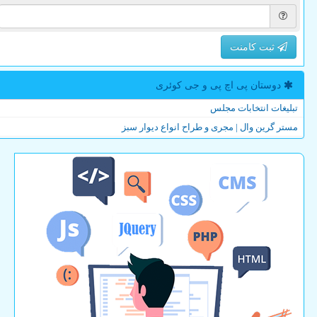
ثبت کامنت
دوستان پی اچ پی و جی كوئری
تبلیغات انتخابات مجلس
مستر گرین وال | مجری و طراح انواع دیوار سبز