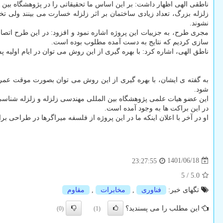
ناطقی الهی اظهار داشت: بر این اساس ما تحقیقاتی را در پژوهشگاه بین
زلزله بزرگ، تعداد زیادی ساختمان بر اثر زلزله خسارت می بینند ولی ت
نشوند.
مجری طرح، به جزییات این پروژه اشاره نمود و افزود: در این طرح اتصالا
سازی کردیم که نتایج به دست آمده مطلوب بوده است.
ناطق الهی، اشاره کرد: با بهره گیری از این روش می توان در ایام اولیه پ
به گفته ی ایشان، با بهره گیری از این روش می توان بصورت موقت عمر
شود.
این عضو هیات علمی پژوهشگاه بین المللی مهندسی زلزله و زلزله شناسی
در این براکت ها به وجود آمده است.
او در آخر با اعلان اینکه ما در این پروژه از فلسفه میراگرها در طراحی 
1401/06/18
23:27:55
5
/
5.0
تگهای خبر:
فناوری
,
مخابرات
,
مقاوم
این مطلب را می پسندید؟
(0)
(1)