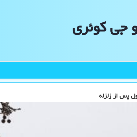
و جی كوئری
ول پس از زلزله