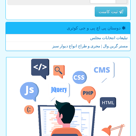
ثبت کامنت
دوستان پی اچ پی و جی كوئری
تبلیغات انتخابات مجلس
مستر گرین وال | مجری و طراح انواع دیوار سبز