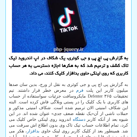
به گزارش پی اچ پی و جی کوئری، یک شکاف در اپ اندروید تیک
تاک کشف و ترمیم شد که به هکرها اجازه دسترسی به هر حساب
کاربری که روی لینکی حاوی بدافزار کلیک کنند، می داد.
به گزارش پی اچ پی و جی کوئری به نقل از ورج، بدین سان صدها
میلیون کاربر این پلت
فرم
در معرض خطر قرار داشتند. تیم
تحقیقات ۳۶۵ Defenter مایکروسافت جزئیات سواستفاده از حساب
های کاربری با یک کلیک را در پستی وبلاگی فاش کرده است. البته
این شکاف امنیتی الان ترمیم شده است. شکاف امنیتی مذکور و
حملات ناشی از آن«یک نقطه ضعف جدی» عنوان شده اند. در این
شیوه بعد از آنکه کاربر
دستگاه
اندروید روی لینکی خاص کلیک می
کرد، تمام اطلاعات حساب تیک تاک وی بدون اطلاع اش سرقت می
شد. همینطور بعد از کلیک کاربر روی لینک حاوی
بدافزار
، هکر می
تواند به تمام قابلیت های اصلی حساب کاربری همچون توانایی آپلود