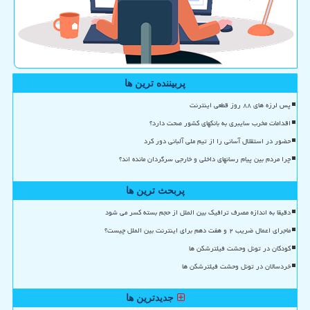
پربیننده ترین ها
پس لرزه های ۸۸ روز قطعی اینترنت
اقدامات مخرب سایبری به بانکهای کشور صحت دارد؟
حضور در استقلال آسانی را از تیم ملی آلبانی دور کرد
چرا مردم بین پیام رسانهای داخلی و خارجی سرگردان مانده اند؟
پربحث ترین ها
دقیقا به اندازه مصرف ترافیک بین الملل از حجم بسته کسر می شود
ماجرای اعمال ضریب ۲ و هفت دهم برای اینترنت بین الملل چیست؟
کودکان در تونل وحشت فیلترشکن ها
خردسالان در تونل وحشت فیلترشکن ها
جدیدترین ها