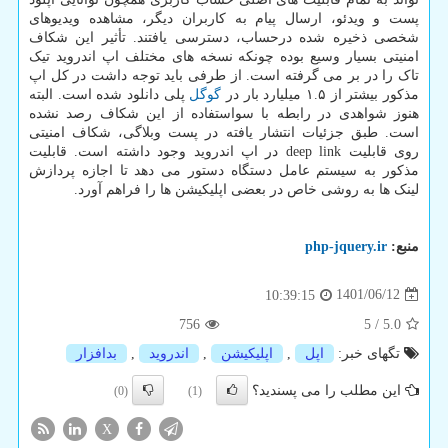
پست و ویدئو، ارسال پیام به کاربران دیگر، مشاهده ویدیوهای
شخصی ذخیره شده درحساب، دسترسی یافتند. تأثیر این شکاف
امنیتی بسیار وسیع بوده چونکه نسخه های مختلف اپ اندروید تیک
تاک را در بر می گرفته است. از طرفی باید توجه داشت در کل اپ
مذکور بیشتر از ۱.۵ میلیارد بار در
گوگل
پلی دانلود شده است. البته
هنوز شواهدی در رابطه با سواستفاده از این شکاف رصد نشده
است. طبق جزئیات انتشار یافته در پست وبلاگی، شکاف امنیتی
روی قابلیت deep link در اپ اندروید وجود داشته است. قابلیت
مذکور به سیستم عامل دستگاه دستور می دهد تا اجازه پردازش
لینک ها به روشی خاص در بعضی اپلیکیشن ها را فراهم آورد.
منبع:
php-jquery.ir
1401/06/12
10:39:15
756
5
/
5.0
تگهای خبر:
اپل
,
اپلیكیشن
,
اندروید
,
بدافزار
این مطلب را می پسندید؟
(0)
(1)
X