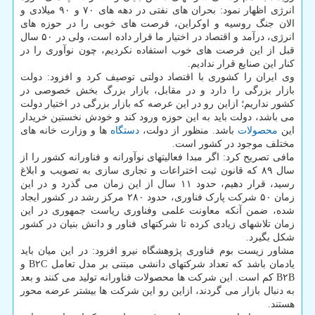
انرژی اظهار نمود: بحران های نفتی در دهه های ۷۰ و ۹۰ میلادی و
الان جنگ روسیه و اوکراین، فرصت های خوبی را در حوزه های
انرژی، درآمد و اقتصاد در اختیار ما قرار داده است، ولی در ۵۰ سال
قبل از این فرصت های خوب استفاده نکردیم، چون نوآوری را در
کنار این صنایع قرار ندادیم.
وی ایران را کشوری با اقتصاد دولتی توصیف کرد و افزود: دولت
بازار بزرگی را دارد و در مقابل، بازار بزرگ بخش خصوصی در
کشور نداریم؛ ازاین رو در این عرصه که بازار بزرگی در اختیار دولت
می باشد، دولت باید به این حوزه ورود کند و خودش نخستین خریدار
این
محصولات
باشد. منظور از دولت،
دستگاه
ها و وزارت خانه های
مختلف موجود در کشور است.
مافی تصریح کرد: اگر مبدا فعالیتهای نوآورانه و فناورانه کشور را از
سال ۸۹ که قانون ثبت اختراعات و تجاری سازی به تصویب و ابلاغ
رسید، قرار دهیم، حدود ۱۱ سال از این زمان می گذرد و در این
زمان ۵۰ شرکت پارک فناوری، حدود ۲۸۰ مرکز رشد در کشور ایجاد
شده، ضمن آنکه معاونت علمی وفناوری ریاست جمهوری در این
زمان تلاشهای زیادی کرده تا شرکتهای فناور و دانش بنیان در کشور
شکل بگیرد.
مشاور زیست بوم فناوری پژوهشگاه نیرو افزود: در این میان باید
یادمان باشد که تعداد شرکتهای دانشی مبتنی بر مدل تعامل B۲C و
B۲B کم است. این شرکت ها محصولات فناورانه تولید می کنند و بعد
به دنبال بازار می گردند، ازاین رو این شرکت ها بیشتر عرضه محور
هستند.