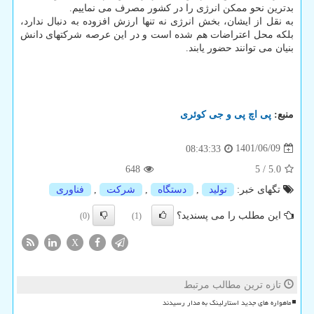
بدترین نحو ممکن انرژی را در کشور مصرف می نماییم.
به نقل از ایشان، بخش انرژی نه تنها ارزش افزوده به دنبال ندارد،
بلکه محل اعتراضات هم شده است و در این عرصه شرکتهای دانش
بنیان می توانند حضور یابند.
منبع:
پی اچ پی و جی كوئری
1401/06/09
08:43:33
648
5
/
5.0
تگهای خبر:
تولید
,
دستگاه
,
شركت
,
فناوری
این مطلب را می پسندید؟
(0)
(1)
X
تازه ترین مطالب مرتبط
ماهواره های جدید استارلینک به مدار رسیدند