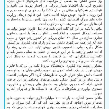
وی ضمن اشاره به بعضی از موفقیت های شرکتهای دانش بنیان،
تصریح کرد: یک اقتصاد بسیار بزرگی در اختیار دولت می باشد و
نتوانستیم شرکتهای مبتنی بر مدل B۲G را به خوبی توسعه دهیم و
این روند تا قانون جهش تولید ادامه یافت. این قانون درهای وزارت
خانه های بزرگ اقتصادی کشور را به روی دانش بنیان ها و استارت
آپ ها باز می کند و سرعت آن هم خوب است.
مافی با تکیه بر این که کلیه آئین نامه های ذیل قانون جهش تولید به
سرعت درحال تصویب و ابلاغ است، اظهار نمود: با تصویب قانون
تجاری سازی در سال ۸۹ اتفاق بزرگی در کشور رقم خورد و سبب
شد که این همه شرکتهای دانش بنیان و پارک های فناوری در کشور
شکل بگیرد، ولی با تصویب قانون جهش تولید نباید همان روند را
ادامه دهیم و رشد ما در این عرصه از خطی به نمایی تغییر یابد و
کلیه سیاستگذارانی که این قانون را تصویب کردند، به دنبال این
بودند که ساز و کار جدیدتری را تعریف کنند.
مشاور زیست بوم فناوری پژوهشگاه نیرو با تکیه بر این که با قانون
جهش تولید در یک نقطه تحول در حوزه دانش بنیان ها و توسعه
اقتصاد دانش بنیان قرار داریم، خاطرنشان کرد: اگر بخواهیم اقتصاد
دانش بنیان را در کشور شکل دهیم، نهادهای مختلفی در این عرصه
نقش دارند که همچون میتوان به صندوق های پژوهش و فناوری،
صندوق نوآوری و شکوفایی، پارک ها، دانشگاه ها و فناوران اشاره
نمود.
مافی ضمن اشاره به یارانه ۱۰۰ میلیارد دلاری دولت به حوزه های
نفت و نیرو، اضافه کرد: به نظر می آید که اگر این میزان را به
صادرات اختصاص دهیم، وضعیت بهتری خواهیم داشت؛ چون که به