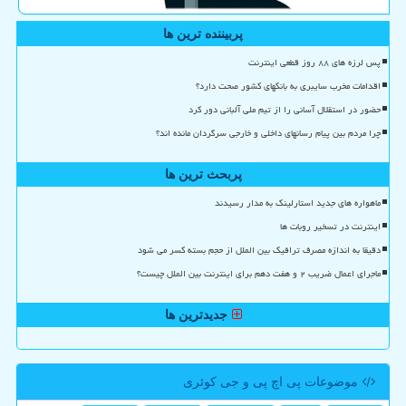
پربیننده ترین ها
پس لرزه های ۸۸ روز قطعی اینترنت
اقدامات مخرب سایبری به بانکهای کشور صحت دارد؟
حضور در استقلال آسانی را از تیم ملی آلبانی دور کرد
چرا مردم بین پیام رسانهای داخلی و خارجی سرگردان مانده اند؟
پربحث ترین ها
ماهواره های جدید استارلینک به مدار رسیدند
اینترنت در تسخیر روبات ها
دقیقا به اندازه مصرف ترافیک بین الملل از حجم بسته کسر می شود
ماجرای اعمال ضریب ۲ و هفت دهم برای اینترنت بین الملل چیست؟
جدیدترین ها
موضوعات پی اچ پی و جی كوئری