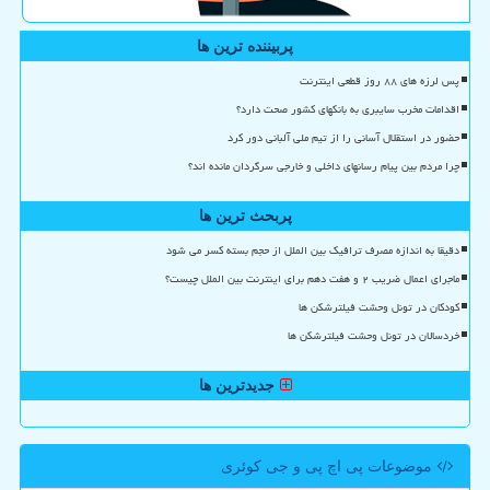
پربیننده ترین ها
پس لرزه های ۸۸ روز قطعی اینترنت
اقدامات مخرب سایبری به بانکهای کشور صحت دارد؟
حضور در استقلال آسانی را از تیم ملی آلبانی دور کرد
چرا مردم بین پیام رسانهای داخلی و خارجی سرگردان مانده اند؟
پربحث ترین ها
دقیقا به اندازه مصرف ترافیک بین الملل از حجم بسته کسر می شود
ماجرای اعمال ضریب ۲ و هفت دهم برای اینترنت بین الملل چیست؟
کودکان در تونل وحشت فیلترشکن ها
خردسالان در تونل وحشت فیلترشکن ها
جدیدترین ها
موضوعات پی اچ پی و جی كوئری