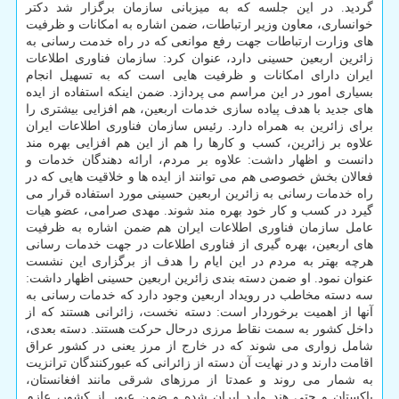
گردید. در این جلسه که به میزبانی سازمان برگزار شد دکتر
خوانساری، معاون وزیر ارتباطات، ضمن اشاره به امکانات و ظرفیت
های وزارت ارتباطات جهت رفع موانعی که در راه خدمت رسانی به
زائرین اربعین حسینی دارد، عنوان کرد: سازمان فناوری اطلاعات
ایران دارای امکانات و ظرفیت هایی است که به تسهیل انجام
بسیاری امور در این مراسم می پردازد. ضمن اینکه استفاده از ایده
های جدید با هدف پیاده سازی خدمات اربعین، هم افزایی بیشتری را
برای زائرین به همراه دارد. رئیس سازمان فناوری اطلاعات ایران
علاوه بر زائرین، کسب و کارها را هم از این هم افزایی بهره مند
دانست و اظهار داشت: علاوه بر مردم، ارائه دهندگان خدمات و
فعالان بخش خصوصی هم می توانند از ایده ها و خلاقیت هایی که در
راه خدمات رسانی به زائرین اربعین حسینی مورد استفاده قرار می
گیرد در کسب و کار خود بهره مند شوند. مهدی صرامی، عضو هیات
عامل سازمان فناوری اطلاعات ایران هم ضمن اشاره به ظرفیت
های اربعین، بهره گیری از فناوری اطلاعات در جهت خدمات رسانی
هرچه بهتر به مردم در این ایام را هدف از برگزاری این نشست
عنوان نمود. او ضمن دسته بندی زائرین اربعین حسینی اظهار داشت:
سه دسته مخاطب در رویداد اربعین وجود دارد که خدمات رسانی به
آنها از اهمیت برخوردار است: دسته نخست، زائرانی هستند که از
داخل کشور به سمت نقاط مرزی درحال حرکت هستند. دسته بعدی،
شامل زواری می شوند که در خارج از مرز یعنی در کشور عراق
اقامت دارند و در نهایت آن دسته از زائرانی که عبورکنندگان ترانزیت
به شمار می روند و عمدتا از مرزهای شرقی مانند افغانستان،
پاکستان و حتی هند وارد ایران شده و ضمن عبور از کشور، عازم