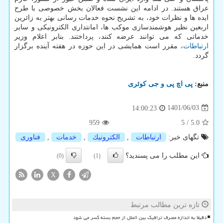
عراق هستند. در ادامه این نشست فعالان بخش خصوصی با طرح
ایده ها و نظرات خود، به تشریح نحوه خدمات رسانی بهتر به زائرین
اربعین نظیر هوشمندسازی موکب ها، امانتداری الکترونیکی و سایر
خدماتی که می توانند عرضه کنند، پرداختند. بنابر اعلام وزیر
ارتباطات
، مقرر است همایشی در این حوزه در هفته آینده برگزار
گردد.
منبع:
پی اچ پی و جی كوئری
1401/06/03
14:00:23
959
5
/
5.0
تگهای خبر:
ارتباطات
,
الكترونیك
,
خدمات
,
فناوری
این مطلب را می پسندید؟
(0)
(1)
X
تازه ترین مطالب مرتبط
دقیقا به اندازه مصرف ترافیک بین الملل از حجم بسته کسر می شود