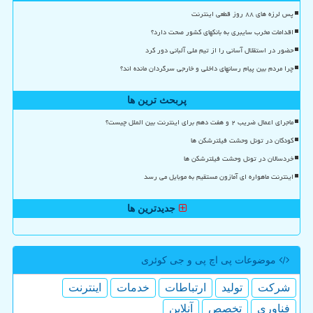
پس لرزه های ۸۸ روز قطعی اینترنت
اقدامات مخرب سایبری به بانکهای کشور صحت دارد؟
حضور در استقلال آسانی را از تیم ملی آلبانی دور کرد
چرا مردم بین پیام رسانهای داخلی و خارجی سرگردان مانده اند؟
پربحث ترین ها
ماجرای اعمال ضریب ۲ و هفت دهم برای اینترنت بین الملل چیست؟
کودکان در تونل وحشت فیلترشکن ها
خردسالان در تونل وحشت فیلترشکن ها
اینترنت ماهواره ای آمازون مستقیم به موبایل می رسد
جدیدترین ها
موضوعات پی اچ پی و جی كوئری
شركت
تولید
ارتباطات
خدمات
اینترنت
فناوری
تخصص
آنلاین