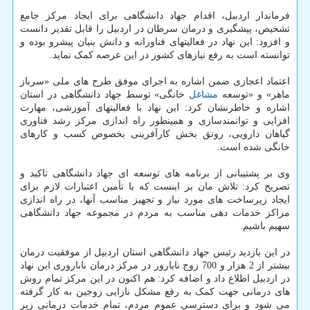
فرماندار اردبیل، اقدام جهاد دانشگاهی برای ایجاد مرکز جامع
تشخیص، پیشگیری و درمان سرطان در اردبیل را قابل تقدیر دانست
و افزود: این نهاد در فعالیتهای فناورانه و دانش بنیان پیشرو بوده و
توانسته است به رفع نیازهای کشور در این عرصه کمک نماید.
اعتماد اعجازی ضمن اشاره به اجرای موفق طرح های ملی «سرباز
ماهر» و «توسعه
مشاغل
خانگی» توسط جهاد دانشگاهی در استان
اشاره و خاطرنشان کرد: این نهاد با فعالیتهای آموزشی، مهارت
افزایی و توانمندسازی و همینطور راه اندازی مرکز رشد فناوری
گیاهان دارویی، رونق بخش کارآفرینی بخصوص کسب و کارهای
خانگی شده است.
وی بر پشتیبانی از برنامه های توسعه ای جهاد دانشگاهی تاکید و
تصریح کرد: تلاش مان بر اینست که با تأمین اعتبارات لازم برای
ایجاد زیرساخت های مورد نیاز و تجهیز مناسب آنها، در راه اندازی
مراکز خدمات دهی مناسب به مردم در مجموعه جهاد دانشگاهی
سهیم باشیم.
در این بازدید رئیس جهاد دانشگاهی استان اردبیل از موفقیت درمان
بیشتر از 2 هزار و 700 زوج نابارور در مرکز درمان ناباروری این نهاد
در اردبیل اطلاع داد و اضافه کرد: هم اکنون در این مرکز تمام روش
های درمانی جهت کمک به رفع مشکل نازایی زوجین به کار گرفته
می شود و برای دسترسی عموم مردم، تمام خدمات درمانی زیر