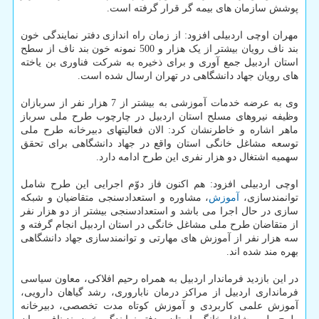
پوشش سازمان های بیمه گر قرار گرفته است.
مهران اوچی اردبیلی افزود: از زمان راه اندازی دفتر نمایندگی خون
بند ناف رویان بیشتر از یک هزار و 500 نمونه خون بند ناف از سطح
استان اردبیل جمع آوری و برای ذخیره به شرکت فناوری بن یاخته
های رویان جهاد دانشگاهی در تهران ارسال شده است.
وی به عرضه خدمات آموزشی به بیشتر از 7 هزار نفر از سربازان
وظیفه نیروهای مسلح استان اردبیل در چارچوب طرح ملی سرباز
ماهر اشاره و خاطرنشان کرد: الان فعالیتهای دبیرخانه طرح ملی
توسعه مشاغل خانگی استان واقع در جهاد دانشگاهی برای تحقق
سهمیه اشتغال دو هزار نفری این طرح ادامه دارد.
اوچی اردبیلی افزود: هم اکنون فاز دوّم اجرایی این طرح شامل
توانمندسازی،
آموزش
، مشاوره و استعدادسنجی متقاضیان و شبکه
سازی در حال اجرا می باشد و استعدادسنجی بیشتر از دو هزار نفر
از متقاضان طرح ملی مشاغل خانگی در استان اردبیل انجام گرفته و
سه هزار نفر از آموزش های مهارتی و توانمندسازی جهاد دانشگاهی
بهره مند شده اند.
در این بازدید فرماندار اردبیل به همراه رحیم افلاکی، معاون سیاسی
فرمانداری اردبیل از مراکز درمان ناباروری، رشد گیاهان دارویی،
آموزش علمی کاربردی و آموزش کوتاه مدت تخصصی، دبیرخانه