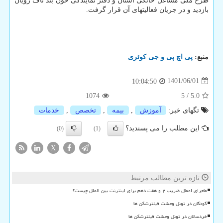
طرح ملی مشاغل خانگی استان و دفتر نمایندگی خون بند ناف رویان
بازدید و در جریان فعالیتهای آن قرار گرفت.
منبع:
پی اچ پی و جی كوئری
1401/06/01
10:04:50
1074
5
/
5.0
تگهای خبر:
آموزش
,
بیمه
,
تخصص
,
خدمات
این مطلب را می پسندید؟
(0)
(1)
X
تازه ترین مطالب مرتبط
ماجرای اعمال ضریب ۲ و هفت دهم برای اینترنت بین الملل چیست؟
کودکان در تونل وحشت فیلترشکن ها
خردسالان در تونل وحشت فیلترشکن ها