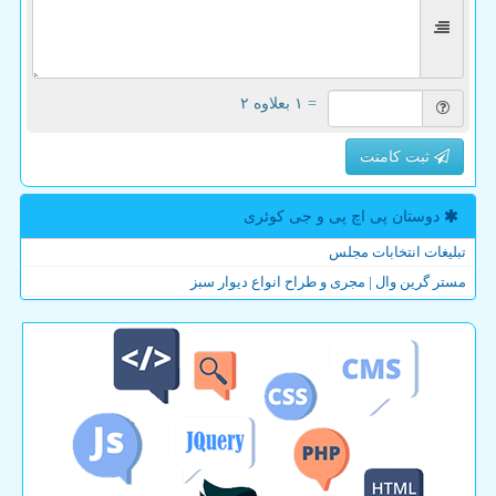
= ۱ بعلاوه ۲
ثبت کامنت
دوستان پی اچ پی و جی كوئری
تبلیغات انتخابات مجلس
مستر گرین وال | مجری و طراح انواع دیوار سبز