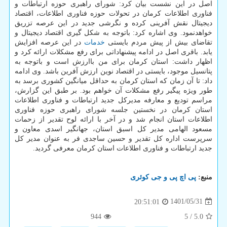
اصل در این نشست بیان کرد: شورای راهبری حوزه ارتباطات و
فناوری اطلاعات کرمان در تحولات حوزه فناوری اطلاعات، اقتصاد
دیجیتال نقش آفرینی کرده و نگرشی جدید در این عرصه تزریق
خواهدنمود. وی اشاره کرد: باتوجه به شکل گیری اقتصاد دیجیتال و
تقاضای بیش از پیش مردم بایستی
خدمات
در این عرصه افزایش
یابد. باقری اصل در ادامه پیشنهاداتی برای رفع مشکلات ارائه کرد و
اظهار داشت: استان کرمان برای من باارزش است و باتوجه به
پتانسیل موجود، بایستی در اقتصاد نوین ارزش آفرین باشد. وی ادامه
داد: تا آن زمان که استان کرمان به حداقل میانگین کشوری برسد به
طور ویژه پیگیر رفع مشکلات آن خواهم بود. بر طبق این گزارش،
مراسم تودیع و معارفه مدیرکل جدید ارتباطات و فناوری اطلاعات
استان کرمان در نخستین جلسه شورای راهبری حوزه فناوری
اطلاعات استان انجام شد و در آخر با ارائه لوح تقدیر از زحمات
مسعود الهامی مدیر کل اسبق استان، جهانگیر اسدی معاون و
سرپرست اداره کل تقدیر و حسین ساجدی فر به عنوان مدیر کل
جدید ارتباطات و فناوری اطلاعات استان کرمان معرفی گردید.
منبع:
پی اچ پی و جی كوئری
1401/05/31
20:51:01
944
5
/
5.0