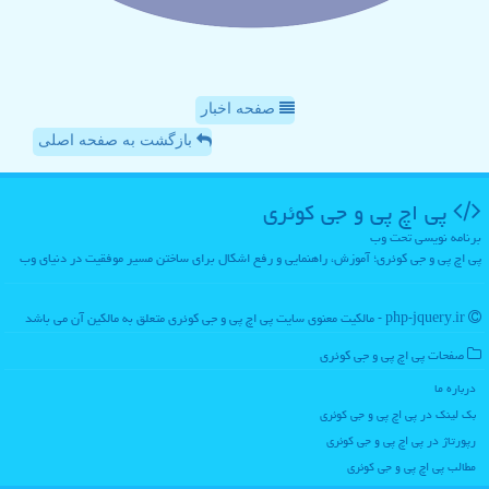
صفحه اخبار
بازگشت به صفحه اصلی
پی اچ پی و جی كوئری
برنامه نویسی تحت وب
پی اچ پی و جی کوئری؛ آموزش، راهنمایی و رفع اشکال برای ساختن مسیر موفقیت در دنیای وب
php-jquery.ir - مالکیت معنوی سایت پی اچ پی و جی كوئری متعلق به مالکین آن می باشد
صفحات پی اچ پی و جی كوئری
درباره ما
بک لینک در پی اچ پی و جی كوئری
رپورتاژ در پی اچ پی و جی كوئری
مطالب پی اچ پی و جی كوئری