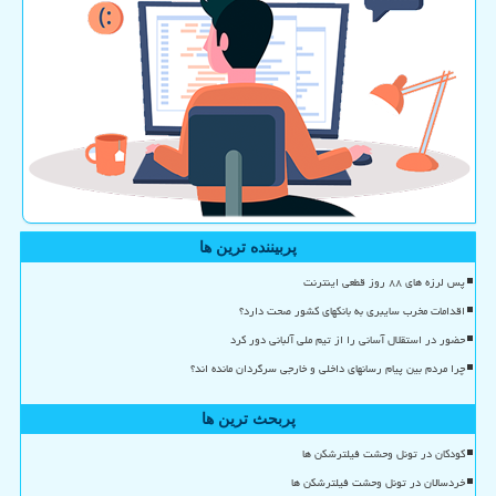
پربیننده ترین ها
پس لرزه های ۸۸ روز قطعی اینترنت
اقدامات مخرب سایبری به بانکهای کشور صحت دارد؟
حضور در استقلال آسانی را از تیم ملی آلبانی دور کرد
چرا مردم بین پیام رسانهای داخلی و خارجی سرگردان مانده اند؟
پربحث ترین ها
کودکان در تونل وحشت فیلترشکن ها
خردسالان در تونل وحشت فیلترشکن ها