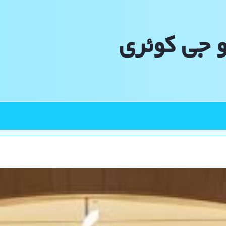
و جی كوئری