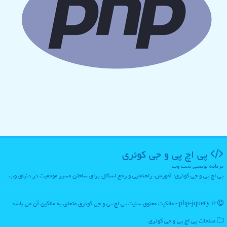
پی اچ پی و جی كوئری
برنامه نویسی تحت وب
پی اچ پی و جی کوئری؛ آموزش، راهنمایی و رفع اشکال برای ساختن مسیر موفقیت در دنیای وب
php-jquery.ir - مالکیت معنوی سایت پی اچ پی و جی كوئری متعلق به مالکین آن می باشد
صفحات پی اچ پی و جی كوئری