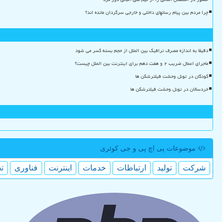
چرا مردم بین پیام رسانهای داخلی و خارجی سرگردان مانده اند؟
دقیقا به اندازه مصرف ترافیک بین الملل از حجم بسته کسر می شود
ماجرای اعمال ضریب ۲ و هفت دهم برای اینترنت بین الملل چیست؟
کودکان در تونل وحشت فیلترشکن ها
خردسالان در تونل وحشت فیلترشکن ها
موضوعات پی اچ پی و جی كوئری
شركت
تولید
ارتباطات
خدمات
اینترنت
فناوری
ت