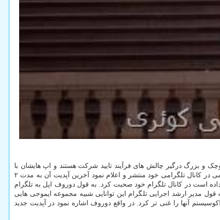
ک و بزرگ درگیر چالش های فرآیند تایید شرکت هستند و اپ هایشان با
هم با چالش روبرو شده است. پاول دوروف مدیر ارشد اجرایی تلگرام در ۱۰ آگوست پیامی در کانال تلگرامی خود منتشر و اعلام نمود آخرین آپدیت آن به مدت ۲
 داده است در کانال تلگرام خود صحبت کرد. به قول دوروف اپل به تلگرام
 های معمول است. به قول مدیر ارشد اجرایی تلگرام این توانایی شبیه مجموعه ایموجی هایی
Telemo بعد جدیدی به ایموجی هایی با وضوح کم افزود و اکوسیستم آنها را غنی تر کرد. در واقع دوروف اشاره نمود در آپدیت جدید