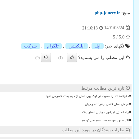
منبع:
php-jquery.ir
1401/05/24
21:16:13
5
/
5.0
تگهای خبر:
اپل
,
اپلیكیشن
,
تلگرام
,
شركت
این مطلب را می پسندید؟
(0)
(1)
تازه ترین مطالب مرتبط
دقیقا به اندازه مصرف ترافیک بین الملل از حجم بسته کسر می شود
عوامل اصلی قطعی اینترنت در جهان
راه اندازی اپراتور موبایلی استارلینک
اگر مجبور نبودیم نصب هم نمی کردیم
نظرات بینندگان در مورد این مطلب