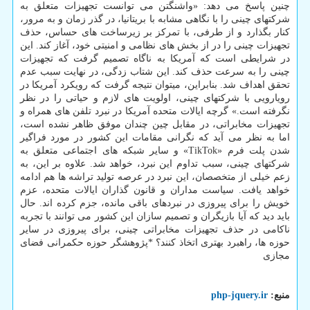
چنین پاسخ می دهد: «واشنگتن می توانست تجهیزات متعلق به
شرکتهای چینی را با نگاهی مشابه با بریتانیا، در گذر زمان و به مرور،
کنار بگذارد و از طرفی، با تمرکز بر زیرساخت های حساس، حذف
تجهیزات چینی را در از بخش های نظامی و امنیتی خود، آغاز کند. این
در شرایطی است که آمریکا به ناگاه تصمیم گرفت که تجهیزات
چینی را به سرعت حذف کند. این شتاب زدگی، در نهایت سبب عدم
تحقق اهداف شد. بنابراین، میتوان نتیجه گرفت که رویکرد آمریکا در
رویارویی با شرکتهای چینی، اولویت های لازم و حیاتی را در نظر
نگرفته است.» گرچه ایالات متحده آمریکا در نبرد تلفن های همراه و
تجهیزات مخابراتی، در مقابل چین چندان موفق ظاهر نشده است،
اما به نظر می آید که نگرانی مقامات این کشور در مورد فراگیر
شدن پلت فرم «TikTok» و سایر شبکه های اجتماعی متعلق به
شرکتهای چینی، سبب تداوم این نبرد، خواهد شد. علاوه بر این، به
زعم خیلی از متخصصان، این نبرد در عرصه تولید تراشه ها هم ادامه
خواهد یافت. سیاست مداران و قانون گذاران ایالات متحده، عزم
خویش را برای پیروزی در نبردهای باقی مانده، جزم کرده اند. حال
باید دید که آیا بازیگران و تصمیم سازان این کشور می توانند با تجربه
ناکامی در حذف تجهیزات مخابراتی چینی، برای پیروزی در سایر
حوزه ها، راهبرد بهتری اتخاذ کنند؟ *پژوهشگر حوزه حکمرانی فضای
مجازی
منبع:
php-jquery.ir