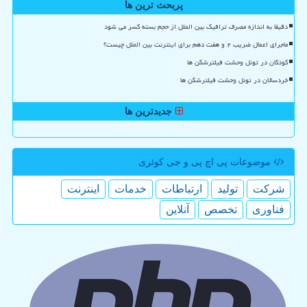
پربحث ترین ها
دقیقا به اندازه مصرف ترافیک بین الملل از حجم بسته کسر می شود
ماجرای اعمال ضریب ۲ و هفت دهم برای اینترنت بین الملل چیست؟
کودکان در تونل وحشت فیلترشکن ها
خردسالان در تونل وحشت فیلترشکن ها
جدیدترین ها
موضوعات پی اچ پی و جی كوئری
شركت
تولید
ارتباطات
خدمات
اینترنت
فناوری
تخصص
آنلاین