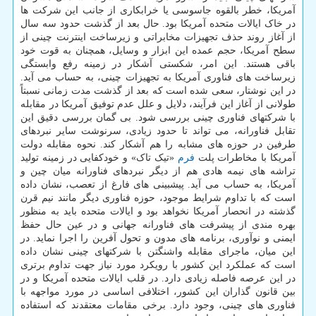
آمریکا، خطر بالقوه جاسوسی یا خرابکاری از جانب این شرکت ها
در خاک ایالات متحده آمریکا بود. حال بعد از گذشت حدود سه سال
از آغاز روند حذف تجهیزات مخابراتی و زیرساخت اینترنت چینی از
سطح آمریکا، حجم عمده این ابزار و وسایل، همچنان به قوت خود
باقی هستند. این امر، شکستی آشکار در زمینه رفع وابستگی
زیرساخت های فناوری آمریکا به تجهیزات چینی، به حساب می آید.
در این نوشتار، سعی شده است که بعد از گذشت مدت زمانی نسبتاً
طولانی از آغاز این فرآیند، دلایل و علل عدم توفیق آمریکا در مقابله
با شرکتهای فناوری چینی بررسی شود. بی گمان بررسی دقیق این
تقابل فناورانه، می تواند تا حدود زیادی، سرنوشت سایر نبردهای
طرفین در حوزه های مشابه را هم آشکار کند. نحوه مقابله دولت
آمریکا با مخاطرات پلت
فرم
«تیک تاک» و خودکفایی در زمینه تولید
تراشه های نیمه هادی هم از دیگر نبردهای فناورانه میان چین و
آمریکا، به حساب می آید. پیشبینی های فارغ از تعصب، نشان داده
است که با تداوم شرایط موجود، حوزه فناوری دیگر مانند نیم قرن
گذشته در انحصار آمریکا نخواهد بود و ایالات متحده باید به منظور
بهره مندی از پیشرفت های فناورانه جهانی و در عین حال حفظ
ایمنی و نوآوری، برنامه های مدون و تحول آفرین را اجرا نماید. در
این میان، ماجرای مقابله واشنگتن با شرکتهای چینی نشان داده
است که عملکرد این کشور با رویکرد مورد نیاز جهت تداوم برتری
در این عرصه فاصله زیادی دارد. در قلب ایالات متحده آمریکا و در
بین قانون گذاران این کشور، اختلافی اساسی در مورد مواجهه با
فناوری های چینی، وجود دارد. برخی مقامات معتقدند که استفاده