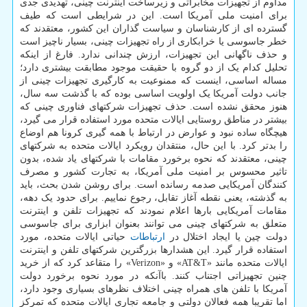
مداوم از تجهیزات مخابراتی و زیرساخت اینترنت چینی، تهدیدی جدی
برای امنیت ملی آمریکا است. این در شرایطی است که طیف
گسترده ای از کارشناسان و سیاست گذاران این کشور، معتقدند که
خطر جاسوسی یا خرابکاری از راه تجهیزات چینی، بسیار ناچیز است
و حذف ناگهانی این تجهیزات، ارزش چندانی ندارد. فارغ از اینکه
تحلیل کدام یک از دو گروه با حقیقت موجود مطابقت بیشتری دارد؛
مساله اساسی، اینست که ممنوعیت به کارگیری تجهیزات چینی از
جانب دولت آمریکا یک اولویت اساسی بوده که با گذشت سه سال،
هنوز محقق نشده است. حذف تجهیزات شرکتهای فناوری چینی که
بیشتر در مناطق روستایی ایالات متحده مورد استفاده قرار می گیرد،
هیچگاه ساده نبود و عوارض در ارتباط با همه گیری کرونا هم اوضاع
را بدتر کرد. با این حال، منتقدان رویکرد ایالات متحده به شرکتهای
چینی، معتقدند که نحوه برخورد مقامات با شرکتهای یاد شده، بدون
تاثیر محسوس بر امنیت ملی آمریکا، به تجارت کشور و مصرف
کنندگان آمریکایی صدمه رسانده است. برای روشن شدن بحث، باید
به گذشته، یعنی نقطه آغاز تقابل، رجوع نماییم. برای حدود یک دهه،
مقامات آمریکایی بارها اعلام نمودند که تجهیزات تلفن و اینترنت
متعلق به شرکتهای چینی می توانند بعنوان ابزاری برای جاسوسی
دولت چین یا ایجاد اختلال در
ارتباطات
حیاتی ایالات متحده، مورد
استفاده قرار گیرد. این هشدارها بزرگترین شرکتهای تلفن و اینترنت
ایالات متحده مانند «AT&T» و «Verizon» را متقاعد کرد که از خرید
چنین تجهیزاتی اجتناب کنند. باآنکه در مورد نحوه برخورد دولت
آمریکا با تلفن های همراه چینی اختلاف نظرهای بسیاری وجود دارد،
اما تقریبا همه فعالان دولتی و جامعه تجاری ایالات متحده که تمرکز