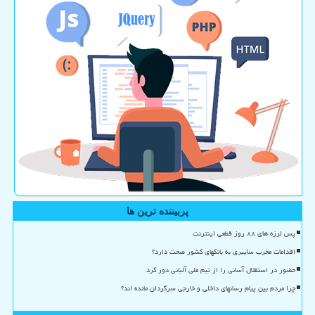
پربیننده ترین ها
پس لرزه های ۸۸ روز قطعی اینترنت
اقدامات مخرب سایبری به بانکهای کشور صحت دارد؟
حضور در استقلال آسانی را از تیم ملی آلبانی دور کرد
چرا مردم بین پیام رسانهای داخلی و خارجی سرگردان مانده اند؟