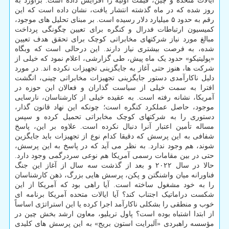
ایالات متحده و چین، قیمت اولیه را افزایش داده است. برآورد به
روز شده که در ماه گذشته انتشار یافت، نشان داده است که این
رقم به حدود ۵ میلیارد دلار رسیده است. بر مبنای تحلیل های موجود،
کمیسیون ارتباطات فدرال و کنگره برای تعیین چگونگی پرداخت
مبالغ مورد نیاز شرکتهای مخابراتی کوچک برای تحقق هدف تعیین
شده، به فرصت بیشتری نیاز دارند. این درحالی است که وبگاه
«پولیتیکو» حدود یک ماه پیش، طی گزارشی، اعلام نمود که خیلی از
شرکت ها، هنوز حتی آغاز به جایگزینی تجهیزات نکرده اند. در مورد
دلیل ناکارآمدی دستور جایگزینی تجهیزات مخابراتی چینی، انگشت
افترا به سمت خیلی از سیاست گذاران و فعالان این حوزه در
آمریکا، نشانه رفته است. به عقیده خیلی از کارشناسان، نارسایی
موجود، حاصل عملکرد کنگره است؛ چونکه این نهاد قانون گذار،
دستوری را به شرکتهای کوچک مخابراتی تحمیل کرده و سپس
مساله تأمین اعتبار آنرا دنبال نکرده است. علاوه بر این، پاسخ
شفافی به این پرسش که دقیقا کدام نوع از تجهیزات باید جایگزین
شوند، هم وجود ندارد. به نظر می آید که در پاسخ به این پرسش،
حتی در بین مقامات رسمی آمریکا هم نوعی سردرگمی وجود دارد.
حالا در سال ۲۰۲۲ و بعد از گذشت سه سال از آغاز این جنگ
فناورانه میان واشنگتن و پکن، پرسش هایی بزرگ، ذهن کارشناسان
را به خود مشغول ساخته است. آیا راهی بود که آمریکا از این
شکست دراماتیک اجتناب کند؟ آیا ایالات متحده آمریکا برنامه ای
خوب و منطقی را بشکلی ناکارآمد اجرا کرده یا این استراتژی اساساً
از ابتدا اشتباه بوده است؟ پاول تریلیو، معاون ارشد بخش چین در
مؤسسه راهبردی «آلبرایت استون بریج» به این پرسش های کلیدی