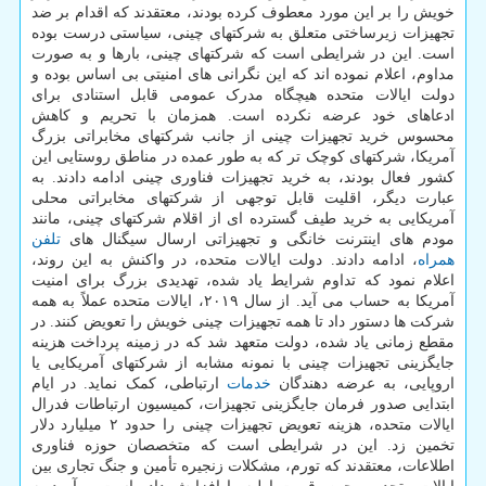
خویش را بر این مورد معطوف کرده بودند، معتقدند که اقدام بر ضد
تجهیزات زیرساختی متعلق به شرکتهای چینی، سیاستی درست بوده
است. این در شرایطی است که شرکتهای چینی، بارها و به صورت
مداوم، اعلام نموده اند که این نگرانی های امنیتی بی اساس بوده و
دولت ایالات متحده هیچگاه مدرک عمومی قابل استنادی برای
ادعاهای خود عرضه نکرده است. همزمان با تحریم و کاهش
محسوس خرید تجهیزات چینی از جانب شرکتهای مخابراتی بزرگ
آمریکا، شرکتهای کوچک تر که به طور عمده در مناطق روستایی این
کشور فعال بودند، به خرید تجهیزات فناوری چینی ادامه دادند. به
عبارت دیگر، اقلیت قابل توجهی از شرکتهای مخابراتی محلی
آمریکایی به خرید طیف گسترده ای از اقلام شرکتهای چینی، مانند
مودم های اینترنت خانگی و تجهیزاتی ارسال سیگنال های
تلفن
همراه
، ادامه دادند. دولت ایالات متحده، در واکنش به این روند،
اعلام نمود که تداوم شرایط یاد شده، تهدیدی بزرگ برای امنیت
آمریکا به حساب می آید. از سال ۲۰۱۹، ایالات متحده عملاً به همه
شرکت ها دستور داد تا همه تجهیزات چینی خویش را تعویض کنند. در
مقطع زمانی یاد شده، دولت متعهد شد که در زمینه پرداخت هزینه
جایگزینی تجهیزات چینی با نمونه مشابه از شرکتهای آمریکایی یا
اروپایی، به عرضه دهندگان
خدمات
ارتباطی، کمک نماید. در ایام
ابتدایی صدور فرمان جایگزینی تجهیزات، کمیسیون ارتباطات فدرال
ایالات متحده، هزینه تعویض تجهیزات چینی را حدود ۲ میلیارد دلار
تخمین زد. این در شرایطی است که متخصصان حوزه فناوری
اطلاعات، معتقدند که تورم، مشکلات زنجیره تأمین و جنگ تجاری بین