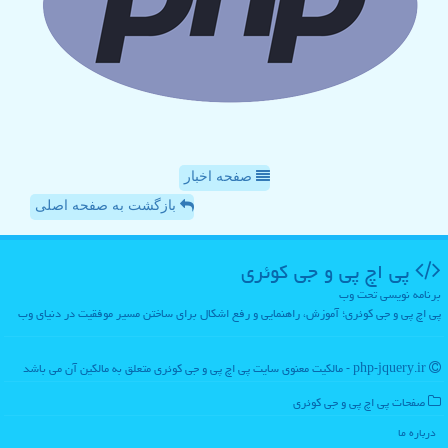
صفحه اخبار
بازگشت به صفحه اصلی
پی اچ پی و جی كوئری
برنامه نویسی تحت وب
پی اچ پی و جی کوئری؛ آموزش، راهنمایی و رفع اشکال برای ساختن مسیر موفقیت در دنیای وب
php-jquery.ir - مالکیت معنوی سایت پی اچ پی و جی كوئری متعلق به مالکین آن می باشد
صفحات پی اچ پی و جی كوئری
درباره ما