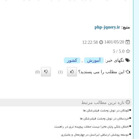
منبع:
php-jquery.ir
1401/05/20
12:22:58
5
/
5.0
تگهای خبر:
آموزش
,
كشور
این مطلب را می پسندید؟
(0)
(1)
تازه ترین مطالب مرتبط
کودکان در تونل وحشت فیلترشکن ها
خردسالان در تونل وحشت فیلترشکن ها
اختلال بانکی پایان ماجرا نیست حملات پیچیده تری در راهست
توسعه پوشش ارتباطی ایرانسل در چهارمحال و بختیاری