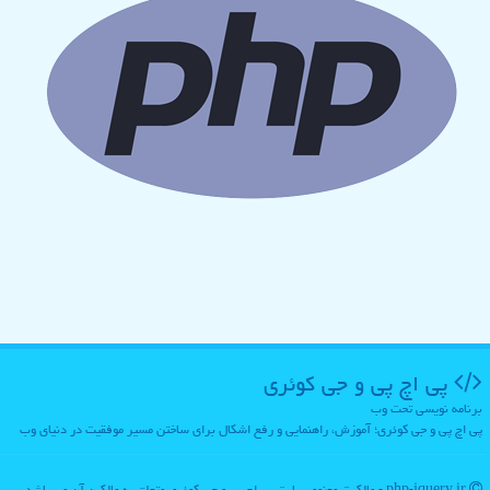
پی اچ پی و جی كوئری
برنامه نویسی تحت وب
پی اچ پی و جی کوئری؛ آموزش، راهنمایی و رفع اشکال برای ساختن مسیر موفقیت در دنیای وب
php-jquery.ir - مالکیت معنوی سایت پی اچ پی و جی كوئری متعلق به مالکین آن می باشد