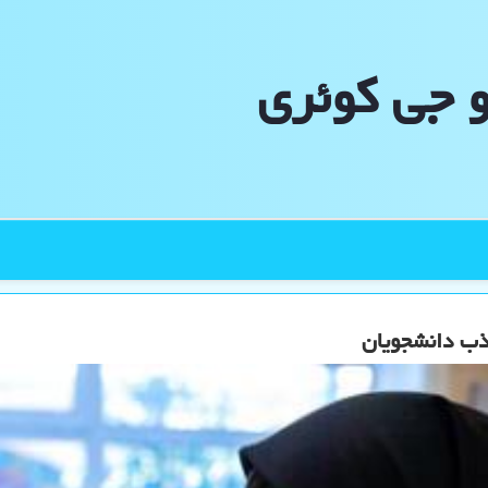
و جی كوئری
جذب دانشجویان