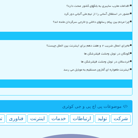
اقدامات مخرب سایبری به بانکهای کشور صحت دارد؟
حضور در استقلال آسانی را از تیم ملی آلبانی دور کرد
چرا مردم بین پیام رسانهای داخلی و خارجی سرگردان مانده اند؟
ماجرای اعمال ضریب ۲ و هفت دهم برای اینترنت بین الملل چیست؟
کودکان در تونل وحشت فیلترشکن ها
خردسالان در تونل وحشت فیلترشکن ها
اینترنت ماهواره ای آمازون مستقیم به موبایل می رسد
موضوعات پی اچ پی و جی كوئری
شركت
تولید
ارتباطات
خدمات
اینترنت
فناوری
ت