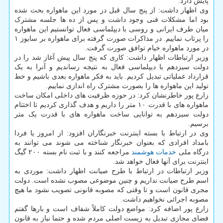
پایش دارد.
وی اظهار داشت: از پنج سال قبل در مورد این ماهواره بحث شده
بود اما مشکلات فنی وجود داشت و پس از ده ها جلسه مشترک
میان طرف ایرانی و روسی با دیپلماسی فعال توانستیم این ماهواره
را پرتاب نماییم. در مذاکرات صورت گرفته برای ماهواره بر سایوز ۱
در مورد ماهواره خیام توافق صورت گرفت.
وزیر ارتباطات اظهار داشت: کاری که پنج سال پیش آغاز شد را در
دولت سیزدهم با دیپلماسی فعال به نتیجه رساندیم و آنرا به یک
قرارداد عملیاتی تبدیل کردیم. باید به فکر ماهواره بعدی باشیم و خط
تولید این ماهواره ها را بصورت مشترک راه اندازی نماییم.
زارع پور خاطرنشان کرد: در حوزه ظرفیت های داخلی امکان ساخت
ماهواره های با قدرت ۱۰ متر را داریم و هدف گذاری کردیم تا اختتام
دولت سیزدهم به توانایی ساخت ماهواره های با قدرت یک متر
برسیم.
وی در ارتباط با بسته اینترنت خبرنگاران افزود: از امروز یا فردا
بامداد افرادی که بعنوان خبرنگار شناخته می شوند می توانند به
درگاه ملی
خدمات
هوشمند
مراجعه کنند و با ثبت نام بسته ۲۰۰ گیگ
اینترنت برای آنها فعال خواهد شد.
وزیر ارتباطات در ارتباط با طرح صیانت اظهار داشت: موردی به
اسم طرح صیانت نداریم و چنین موضوعی مصوب نشده است. دولت
مجری قانون است و تا وقتی که مصوبه قانونی تصویب نشود ما هیچ
مصوبه اجرائی نخواهیم داشت.
زارع پور اضافه کرد: مواضع دولت کاملاً شفاف است و بارها گفتم
فضای مجازی تبدیل به زیست اصلی مردم شده و حتما نیاز به قانون