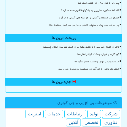
پس لرزه های ۸۸ روز قطعی اینترنت
اقدامات مخرب سایبری به بانکهای کشور صحت دارد؟
حضور در استقلال آسانی را از تیم ملی آلبانی دور کرد
چرا مردم بین پیام رسانهای داخلی و خارجی سرگردان مانده اند؟
پربحث ترین ها
ماجرای اعمال ضریب ۲ و هفت دهم برای اینترنت بین الملل چیست؟
کودکان در تونل وحشت فیلترشکن ها
خردسالان در تونل وحشت فیلترشکن ها
اینترنت ماهواره ای آمازون مستقیم به موبایل می رسد
جدیدترین ها
موضوعات پی اچ پی و جی كوئری
شركت
تولید
ارتباطات
خدمات
اینترنت
فناوری
تخصص
آنلاین