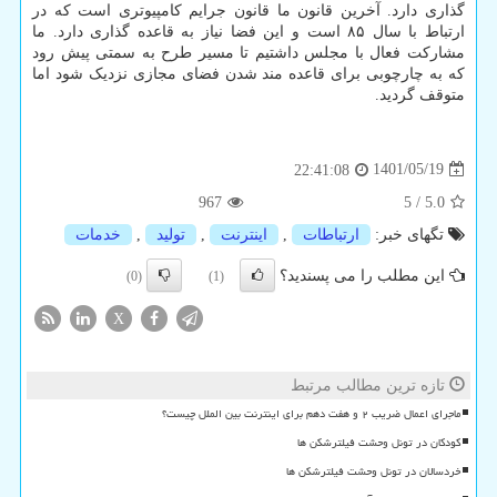
گذاری دارد. آخرین قانون ما قانون جرایم کامپیوتری است که در
ارتباط با سال ۸۵ است و این فضا نیاز به قاعده گذاری دارد. ما
مشارکت فعال با مجلس داشتیم تا مسیر طرح به سمتی پیش رود
که به چارچوبی برای قاعده مند شدن فضای مجازی نزدیک شود اما
متوقف گردید.
1401/05/19
22:41:08
967
5
/
5.0
تگهای خبر:
ارتباطات
,
اینترنت
,
تولید
,
خدمات
این مطلب را می پسندید؟
(0)
(1)
X
تازه ترین مطالب مرتبط
ماجرای اعمال ضریب ۲ و هفت دهم برای اینترنت بین الملل چیست؟
کودکان در تونل وحشت فیلترشکن ها
خردسالان در تونل وحشت فیلترشکن ها