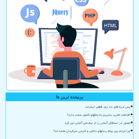
پربیننده ترین ها
پس لرزه های ۸۸ روز قطعی اینترنت
اقدامات مخرب سایبری به بانکهای کشور صحت دارد؟
حضور در استقلال آسانی را از تیم ملی آلبانی دور کرد
چرا مردم بین پیام رسانهای داخلی و خارجی سرگردان مانده اند؟