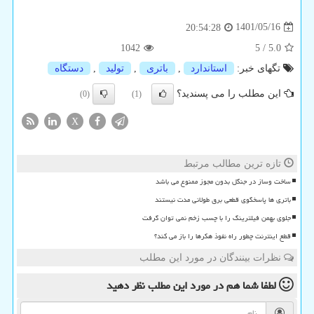
1401/05/16
20:54:28
1042
5
/
5.0
تگهای خبر:
استاندارد
,
باتری
,
تولید
,
دستگاه
این مطلب را می پسندید؟
(0)
(1)
X
تازه ترین مطالب مرتبط
ساخت وساز در جنگل بدون مجوز ممنوع می باشد
باتری ها پاسخگوی قطعی برق طولانی مدت نیستند
جلوی بهمن فیلترینگ را با چسب زخم نمی توان گرفت
قطع اینترنت چطور راه نفوذ هکرها را باز می کند؟
نظرات بینندگان در مورد این مطلب
لطفا شما هم
در مورد این مطلب
نظر دهید