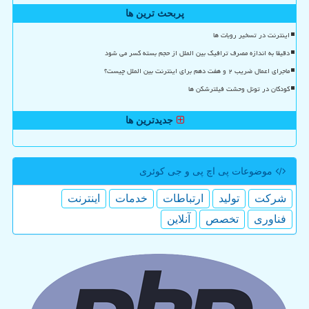
پربحث ترین ها
اینترنت در تسخیر روبات ها
دقیقا به اندازه مصرف ترافیک بین الملل از حجم بسته کسر می شود
ماجرای اعمال ضریب ۲ و هفت دهم برای اینترنت بین الملل چیست؟
کودکان در تونل وحشت فیلترشکن ها
جدیدترین ها
موضوعات پی اچ پی و جی كوئری
شركت
تولید
ارتباطات
خدمات
اینترنت
فناوری
تخصص
آنلاین