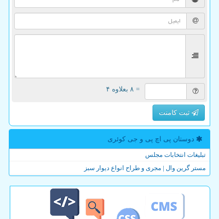
= ۸ بعلاوه ۴
ثبت کامنت
دوستان پی اچ پی و جی كوئری
تبلیغات انتخابات مجلس
مستر گرین وال | مجری و طراح انواع دیوار سبز