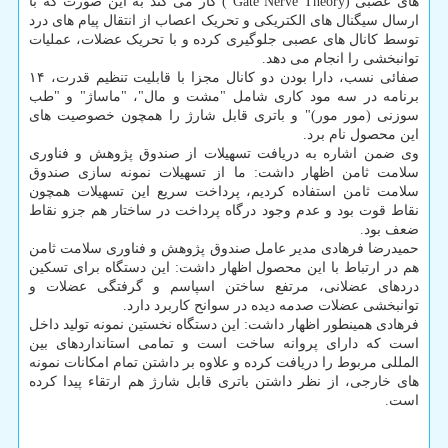
های عصبی (Gate Nerve Theory ) کار می کند به این صورت که با
ارسال سیگنال های الکتریکی و تحریک اعصاب از انتقال پیام های درد
توسط کانال های عصبی جلوگیری کرده و با تحریک عضلات، عملیات
توانبخشی را انجام می دهد.
صفائی نسب، دارا بودن دو کانال مجزا با قابلیت تنظیم قدرت، ۱۴
برنامه در سه مود کاری شامل "مشت و مال"، "ماساژ" و "طب
سوزنی (مور مور)" و باتری قابل شارژ را همچون خصوصیت های
این محصول نام برد.
وی ضمن اشاره به دریافت تسهیلات از صندوق پژوهش و فناوری
سلامت ثامن اظهار داشت: ما از تسهیلات نمونه سازی صندوق
سلامت ثامن استفاده کردیم، پرداخت سریع این تسهیلات همچون
نقاط قوت بود و عدم وجود درگاه پرداخت در ساختار هم جزو نقاط
ضعف بود.
حمیدرضا فرهادی مدیر عامل صندوق پژوهش و فناوری سلامت ثامن
هم در ارتباط با این محصول اظهار داشت: این دستگاه برای تسکین
دردهای عضلانی، مرتفع ساختن اسپاسم و گرفتگی عضلات و
توانبخشی عضلات صدمه دیده در سوانح کاربرد دارد.
فرهادی همینطور اظهار داشت: این دستگاه نخستین نمونه تولید داخل
است که دارای پروانه ساخت است و تمامی استانداردهای بین
المللی مربوط را دریافت کرده و علاوه بر داشتن تمام امکانات نمونه
های خارجی، از نظر داشتن باتری قابل شارژ هم ارتقاء پیدا کرده
است.