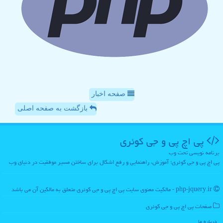
صفحه اخبار
بازگشت به صفحه اصلی
پی اچ پی و جی كوئری
برنامه نویسی تحت وب
پی اچ پی و جی کوئری؛ آموزش، راهنمایی و رفع اشکال برای ساختن مسیر موفقیت در دنیای وب
php-jquery.ir - مالکیت معنوی سایت پی اچ پی و جی كوئری متعلق به مالکین آن می باشد
صفحات پی اچ پی و جی كوئری
درباره ما