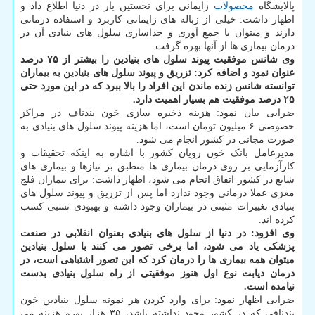
پالایشگاه
محصولات
زایمانی برای نخستین بار در دنیا اطلاع داد و
اظهار داشت: خیلی از زباله های زایمانی کاربرد و استفاده درمانی
دارند و میتوان با جمع آوری و جداسازی سلول های بنیادی آن در
درمان بیماری ها از آنها بهره گرفت.
وی شانس موفقیت پیوند سلول های بنیادین را بیشتر از ۷۵ درصد
عنوان نمود و اضافه کرد: تزریق و پیوند سلول های بنیادین به بیماران
توانسته شانس زنده ماندن این افراد را بالا ببرد که در این مورد حتی
۲۵ درصد موفقیت هم بسیار اهمیت دارد.
ضرابی بیان نمود: هزینه ذخیره سازی خون بندناف در مراکز
خصوصی ۶ میلیون تومان است، اما هزینه پیوند سلول های بنیادی به
صورت مجانی در کشور انجام می شود.
مدیرعامل بانک خون رویان کشور با اشاره به اینکه تحقیقات و
کارآزمایی بر روی درمان بیماری ها منطبق بر نیازها و بیماری های
شایع در کشور اتفاق انجام می شود، اظهار داشت: برای بیماران فلج
مغزی عملا درمانی وجود ندارد اما پس از تزریق و پیوند سلول های
بنیادی تغییرات مثبتی در بیماران وجود داشته و بهبودی نسبی کسب
کرده اند.
وی افزود: در دنیا از سلول های بنیادی بعنوان انقلابی در صنعت
پزشکی یاد می شود، اما برخی تصور می کنند با سلول بنیادین
میتوان همه بیماری ها را درمان کرد که این تصور اشتباهی است، در
درمان دیابت نوع اول هنوز موفقیتی از راه سلول بنیادی بدست
نیامده است.
ضرابی اظهار نمود: برای وارد کردن هر نمونه سلول بنیادین خون
بندنافی که در کشور وجود نداشته باشد، ۳۵ هزار یورو هزینه می