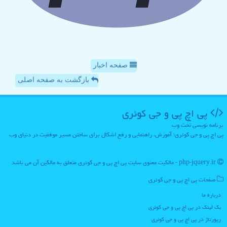
صفحه اخبار
بازگشت به صفحه اصلی
پی اچ پی و جی كوئری
برنامه نویسی تحت وب
پی اچ پی و جی کوئری؛ آموزش، راهنمایی و رفع اشکال برای ساختن مسیر موفقیت در دنیای وب
php-jquery.ir - مالکیت معنوی سایت پی اچ پی و جی كوئری متعلق به مالکین آن می باشد
صفحات پی اچ پی و جی كوئری
درباره ما
بک لینک در پی اچ پی و جی كوئری
رپورتاژ در پی اچ پی و جی كوئری