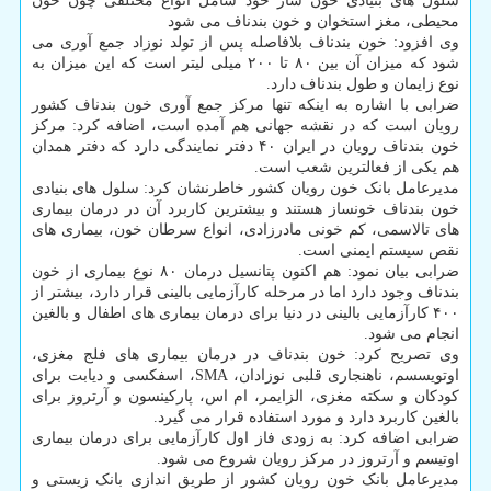
سلول های بنیادی خون ساز خود شامل انواع مختلفی چون خون
محیطی، مغز استخوان و خون بندناف می شود
وی افزود: خون بندناف بلافاصله پس از تولد نوزاد جمع آوری می
شود که میزان آن بین ۸۰ تا ۲۰۰ میلی لیتر است که این میزان به
نوع زایمان و طول بندناف دارد.
ضرابی با اشاره به اینکه تنها مرکز جمع آوری خون بندناف کشور
رویان است که در نقشه جهانی هم آمده است، اضافه کرد: مرکز
خون بندناف رویان در ایران ۴۰ دفتر نمایندگی دارد که دفتر همدان
هم یکی از فعالترین شعب است.
مدیرعامل بانک خون رویان کشور خاطرنشان کرد: سلول های بنیادی
خون بندناف خونساز هستند و بیشترین کاربرد آن در درمان بیماری
های تالاسمی، کم خونی مادرزادی، انواع سرطان خون، بیماری های
نقص سیستم ایمنی است.
ضرابی بیان نمود: هم اکنون پتانسیل درمان ۸۰ نوع بیماری از خون
بندناف وجود دارد اما در مرحله کارآزمایی بالینی قرار دارد، بیشتر از
۴۰۰ کارآزمایی بالینی در دنیا برای درمان بیماری های اطفال و بالغین
انجام می شود.
وی تصریح کرد: خون بندناف در درمان بیماری های فلج مغزی،
اوتویسسم، ناهنجاری قلبی نوزادان، SMA، اسفکسی و دیابت برای
کودکان و سکته مغزی، الزایمر، ام اس، پارکینسون و آرتروز برای
بالغین کاربرد دارد و مورد استفاده قرار می گیرد.
ضرابی اضافه کرد: به زودی فاز اول کارآزمایی برای درمان بیماری
اوتیسم و آرتروز در مرکز رویان شروع می شود.
مدیرعامل بانک خون رویان کشور از طریق اندازی بانک زیستی و