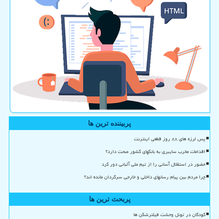
پربیننده ترین ها
پس لرزه های ۸۸ روز قطعی اینترنت
اقدامات مخرب سایبری به بانکهای کشور صحت دارد؟
حضور در استقلال آسانی را از تیم ملی آلبانی دور کرد
چرا مردم بین پیام رسانهای داخلی و خارجی سرگردان مانده اند؟
پربحث ترین ها
کودکان در تونل وحشت فیلترشکن ها