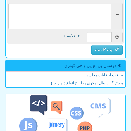
= ۲ بعلاوه ۳
ثبت کامنت
دوستان پی اچ پی و جی كوئری
تبلیغات انتخابات مجلس
مستر گرین وال | مجری و طراح انواع دیوار سبز