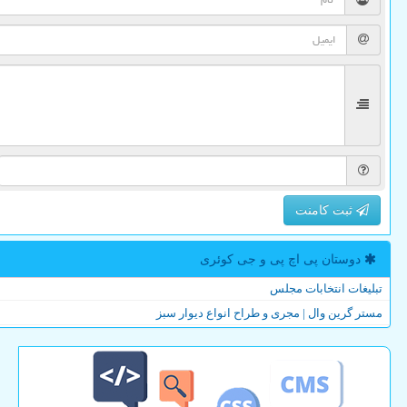
ثبت کامنت
دوستان پی اچ پی و جی كوئری
تبلیغات انتخابات مجلس
مستر گرین وال | مجری و طراح انواع دیوار سبز