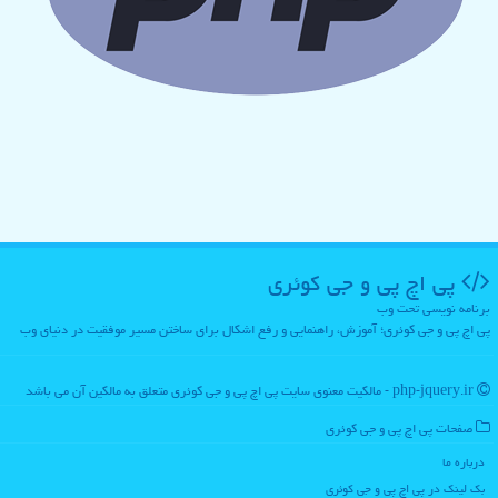
پی اچ پی و جی كوئری
برنامه نویسی تحت وب
پی اچ پی و جی کوئری؛ آموزش، راهنمایی و رفع اشکال برای ساختن مسیر موفقیت در دنیای وب
php-jquery.ir - مالکیت معنوی سایت پی اچ پی و جی كوئری متعلق به مالکین آن می باشد
صفحات پی اچ پی و جی كوئری
درباره ما
بک لینک در پی اچ پی و جی كوئری