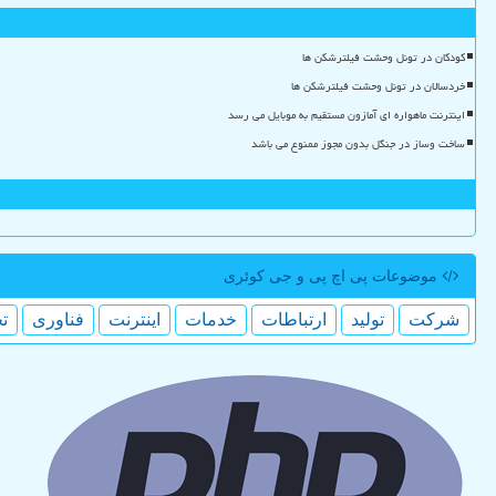
کودکان در تونل وحشت فیلترشکن ها
خردسالان در تونل وحشت فیلترشکن ها
اینترنت ماهواره ای آمازون مستقیم به موبایل می رسد
ساخت وساز در جنگل بدون مجوز ممنوع می باشد
موضوعات پی اچ پی و جی كوئری
شركت
تولید
ارتباطات
خدمات
اینترنت
فناوری
ت