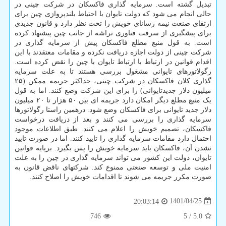
تبدیل گشته است. سرمایه گذاری فاکسکان در شرکت چینی در
حالی انجام می شود که دولت تایوان با احتیاط بلندپروازی چین برای
ارتقای صنعت نیمه رسانای خویش را تحت نظر دارد و قانون جدیدی
برای پیشگیری از سرقت فناوری تراشه از جانب چین پیشنهاد کرده
است. به قول منبع مطلع فاکسکان پیش از سرمایه گذاری در
شرکت چینی از دولت اجازه دریافت نکرده و مقامات معتقدند با این
اقدام قوانین در ارتباط با ارتباط تایوان با چین را نقض کرده است.
رگولاتورهای تایوانی مشغول بررسی هستند تا به علت سرمایه
گذاری کلان فاکسکان در شرکت چینی، حداکثر جریمه ممکن (۲۵
میلیون دلار جدیدتایوانی) را برای این شرکت وضع کنند. اما به قول
یک منبع مطلع دیگر امکان دارد جریمه ای بین ۵۰ هزار تا ۲۰ میلیون
دلار جدید تایوانی برای فاکسکان وضع شود. درهمین راستا رگولاتورها
سرمایه گذاری را بررسی می کنند و بعد از دریافت درخواست
فاکسکان، تصمیم خویش را اعلام می کنند. طبق اطلاعات موجود
احتمال دارد مقامات سرمایه گذاری را تایید کنند. اما در صورت تایید
نشدن آن، فاکسکان باید سرمایه خویش را پس بگیرد. برپایه قوانین
تایوان، دولت این کشور می تواند سرمایه گذاری در چین را به علت
امنیت ملی و توسعه صنعتی ممنوع کند. شرکتهای ناقض قانون به
صورت مکرر جریمه می شوند تا اقدامات خویش را اصلاح کنند.
1401/04/25
20:03:14
746
5
/
5.0