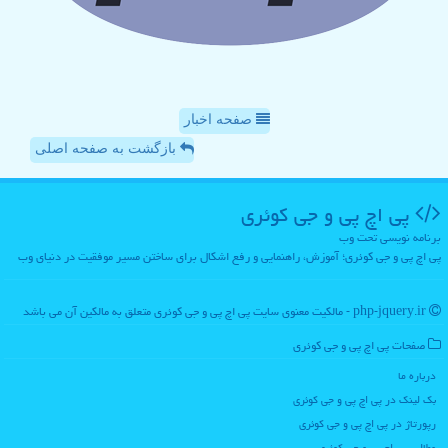
صفحه اخبار
بازگشت به صفحه اصلی
پی اچ پی و جی كوئری
برنامه نویسی تحت وب
پی اچ پی و جی کوئری؛ آموزش، راهنمایی و رفع اشکال برای ساختن مسیر موفقیت در دنیای وب
php-jquery.ir - مالکیت معنوی سایت پی اچ پی و جی كوئری متعلق به مالکین آن می باشد
صفحات پی اچ پی و جی كوئری
درباره ما
بک لینک در پی اچ پی و جی كوئری
رپورتاژ در پی اچ پی و جی كوئری
مطالب پی اچ پی و جی كوئری