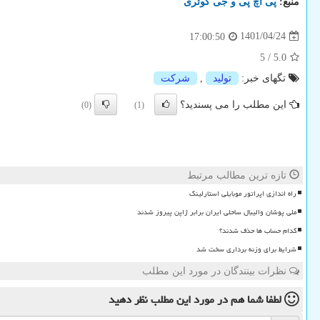
منبع:
پی اچ پی و جی كوئری
1401/04/24
17:00:50
5
/
5.0
تگهای خبر:
تولید
,
شركت
این مطلب را می پسندید؟
(0)
(1)
تازه ترین مطالب مرتبط
راه اندازی اپراتور موبایلی استارلینک
ملی پوشان والیبال ساحلی ایران برابر ژاپن پیروز شدند
کدام حساب ها حذف شدند؟
شرایط برای وزنه برداری سخت شد
نظرات بینندگان در مورد این مطلب
لطفا شما هم
در مورد این مطلب
نظر دهید