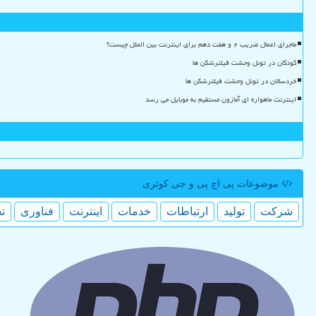
ماجرای اعمال ضریب ۲ و هفت دهم برای اینترنت بین الملل چیست؟
کودکان در تونل وحشت فیلترشکن ها
خردسالان در تونل وحشت فیلترشکن ها
اینترنت ماهواره ای آمازون مستقیم به موبایل می رسد
موضوعات پی اچ پی و جی كوئری
شركت
تولید
ارتباطات
خدمات
اینترنت
فناوری
ت