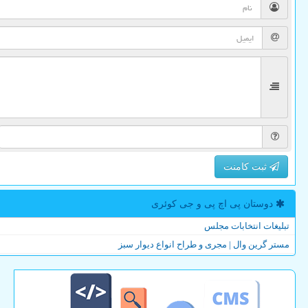
ثبت کامنت
دوستان پی اچ پی و جی كوئری
تبلیغات انتخابات مجلس
مستر گرین وال | مجری و طراح انواع دیوار سبز