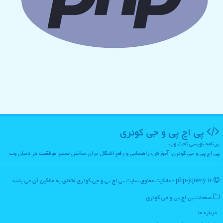
پی اچ پی و جی كوئری
برنامه نویسی تحت وب
پی اچ پی و جی کوئری؛ آموزش، راهنمایی و رفع اشکال برای ساختن مسیر موفقیت در دنیای وب
php-jquery.ir - مالکیت معنوی سایت پی اچ پی و جی كوئری متعلق به مالکین آن می باشد
صفحات پی اچ پی و جی كوئری
درباره ما