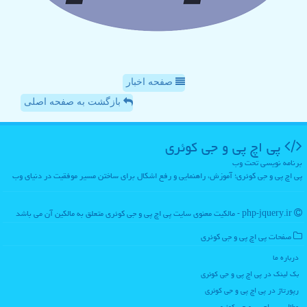
صفحه اخبار
بازگشت به صفحه اصلی
پی اچ پی و جی كوئری
برنامه نویسی تحت وب
پی اچ پی و جی کوئری؛ آموزش، راهنمایی و رفع اشکال برای ساختن مسیر موفقیت در دنیای وب
php-jquery.ir - مالکیت معنوی سایت پی اچ پی و جی كوئری متعلق به مالکین آن می باشد
صفحات پی اچ پی و جی كوئری
درباره ما
بک لینک در پی اچ پی و جی كوئری
رپورتاژ در پی اچ پی و جی كوئری
مطالب پی اچ پی و جی كوئری