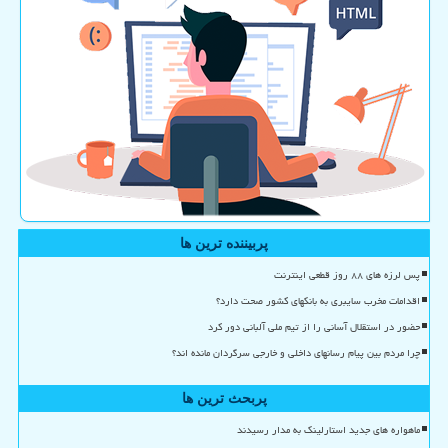
پربیننده ترین ها
پس لرزه های ۸۸ روز قطعی اینترنت
اقدامات مخرب سایبری به بانکهای کشور صحت دارد؟
حضور در استقلال آسانی را از تیم ملی آلبانی دور کرد
چرا مردم بین پیام رسانهای داخلی و خارجی سرگردان مانده اند؟
پربحث ترین ها
ماهواره های جدید استارلینک به مدار رسیدند