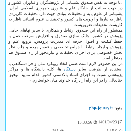
«با توجه به نقش صندوق پشتیبانی از پژوهشگران و فناوران کشور و
در جهت صیانت از جایگاه علم و فناوری جمهوری اسلامی ایران؛
پشتیبانی از علوم پایه و تحقیقات بنیادی جهت دار، تحقیقات کاربردی
ناظر به نیازها و اولویت های کشور و تحقیقات علوم انسانی ناظر به
کاربست تحقیقات ضروریست.
همینطور از راه این صندوق ارتباط و همکاری با سایر نهاهای حامی
پژوهش در کشور، چابک سازی صندوق و افزایش سرعت عمل با
حفظ کیفیت و اصول حرفه ای مدیریت پژوهش، ترویج علم و
پژوهش و ایجاد ارتباط با جوامع تخصصی و عموم مردم و جلب نظر
بخش خصوصی برای اجرای تحقیقات و نیازمحور از راه صندوق هم
مدنظر است.
در این خصوص لازم است ضمن اتخاذ رویکرد ملی و فرادستگاهی با
استفاده از ظرفیت سایر
دستگاه
ها، کلیه دانشگاه ها و مراکز
پژوهشی نسبت به اجرای اسناد بالادستی کشور اقدام نمایید. توفیق
جنابعالی را در این راه از درگاه خداوند منان خواستارم.»
منبع:
php-jquery.ir
1401/04/23
13:33:56
765
5
/
5.0