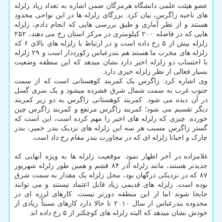
عضو هیئت علمی دانشگاه هرمزگان ضمن اشاره به تعداد زیاد زلزله
های ناحیه زاگرس، بیان کرد: بزرگای زلزله ها در این نواحی محدود
هستند و از نظر آماری و طبق بررسی هایی که انجام دادم، زلزله
هایی که در فاصله ۲۰۰ کیلومتری در مرکز استان رخ می دهند، ۲۵۲
زلزله بیش از ۵ رخ داده است و در ارتباط با زلزله های بالای ۶ که
زلزله های مخرب ما هستند هم بندرعباس رکورددار است و ۲۹ زلزله
با احتساب دو زلزله اخیر دارد نشان میدهد که این منطقه وضعیت
بسیار فعالی از نظر زلزله خیزی دارد.
وی اشاره کرد: زاگرس یک کمربند کوهستانی است که از سمت
جنوب غرب به سمت شمال شرق فشرده میشود و یک سری گسل
در آن دیده می شود. کمربند کوهستانی زاگرس به دو زیر کمربند
دیگر تقسیم می شود؛ کمربند زاگرس مرتفع و کمربند زاگرس چین
خورده. چیزی که زلزله های اخیر را مهم کرده است، این است که
گستر زاگرس مسبب هر سه این زلزله های نزدیک بندر خمیر، بندر
چارک و احیانا زلزله ای که در مجاورت بندر مقام رخ داد است.
غلامزاده در آخر اظهار نمود: موقعیت زلزله ها به ویژه آنهایی که
جدیدتر هستند، مانند زلزله آذر ۸۴ قشم و همین طور زلزله شهریور
۸۷ که در نزدیکی درگهان بود، محل زلزله یک مقدار به سمت شرق
بوده است. زلزله های قدیمی زیاد قابل اعتماد نیستند و می توانند
جابجا شوند اما از این منطقه دورتر نیست. کارهای لرزه ای در
محدوده بندرعباس از سال ۲۰۱۰ تا حالا دارد کارهای نسبتاً زیادی از
خودش نشان میدهد که البته زلزله های کوچکتر از ۵ رخ داده اند.