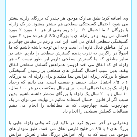
وی اضافه کرد: طبق مدارک موجود هر چقدر که بزرگای زلزله بیشتر
می شود، احتمال گسیختگی سطحی هم بیشتر میشود. در یک زلزله
با بزرگان ۶ ما احتمال ۰/۲ را داریم یعنی از هر ۱۰ مورد ۲ مورد
احتمال می رود. و در زلزله ای با بزرگای ۶/۵ از هر ده مورد ۳ مورد
گسیختگی سطحی اتفاق می افتد. این عدد و رقم در مقیاس جهانی و
در کل مناطق فعال قاره ای است و به این توجه داشته باشیم که ما
اصولاً در زاگرس به ندرت پدیده گسترش سطحی را داریم. حتی در
سایر مناطق که ما گسترش سطحی داریم این طور نیست که هر
زلزله ای که اتفاق می افتد لزومن همراهش گسلش سطحی اتفاق
بیفتد. بدین سبب احتمال گسلش های سطحی بر رسیدن گسیختگی
سطح با بزرگای زلزله افزایش پیدا میکند و برای زلزله ای به بزرگای
۶ یا ۶/۵ احتمال خیلی خفیف و ضعیف است. می دانیم که رخداد
زلزله یک پدیده احتمالی است. برای مثال ممکنست در هر ۱۰۰ سال،
۱۰ سال و یا ۲۰ سال یک زلزله با بزرگای مدنظر داشته باشیم. بدین
سبب اگر از قانون احتمال استفاده نمائیم در نهایت می توان در یک
چهارچوب شبیه چهارچوبی که ما مطالعات را انجام می دهیم
مطالعات گسلش سطحی را انجام داد.
زعفرانی در آخر تصریح کرد: در تاکید این که وقتی زلزله هایی با
بزرگ های ۶ یا ۶/۵ در خلیج فارس اتفاق می افتند، طبق نمودار های
موجود می بینیم که به ازای افزایش بزرگا، مقدار لغزش افزایش