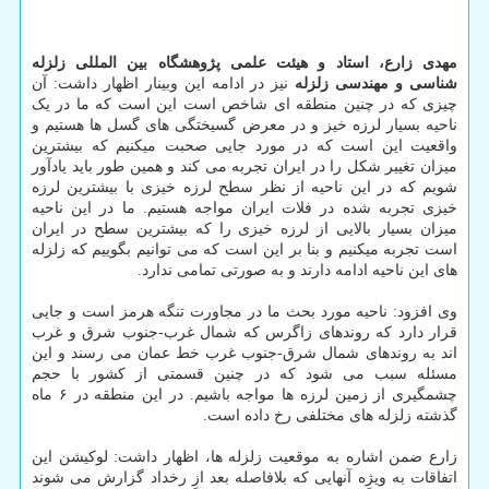
مهدی زارع، استاد و هیئت علمی پژوهشگاه بین المللی زلزله
شناسی و مهندسی زلزله
نیز در ادامه این وبینار اظهار داشت: آن
چیزی که در چنین منطقه ای شاخص است این است که ما در یک
ناحیه بسیار لرزه خیز و در معرض گسیختگی های گسل ها هستیم و
واقعیت این است که در مورد جایی صحبت میکنیم که بیشترین
میزان تغییر شکل را در ایران تجربه می کند و همین طور باید یادآور
شویم که در این ناحیه از نظر سطح لرزه خیزی با بیشترین لرزه
خیزی تجربه شده در فلات ایران مواجه هستیم. ما در این ناحیه
میزان بسیار بالایی از لرزه خیزی را که بیشترین سطح در ایران
است تجربه میکنیم و بنا بر این است که می توانیم بگوییم که زلزله
های این ناحیه ادامه دارند و به صورتی تمامی ندارد.
وی افزود: ناحیه مورد بحث ما در مجاورت تنگه هرمز است و جایی
قرار دارد که روندهای زاگرس که شمال غرب-جنوب شرق و غرب
اند به روندهای شمال شرق-جنوب غرب خط عمان می رسند و این
مسئله سبب می شود که در چنین قسمتی از کشور با حجم
چشمگیری از زمین لرزه ها مواجه باشیم. در این منطقه در ۶ ماه
گذشته زلزله های مختلفی رخ داده است.
زارع ضمن اشاره به موقعیت زلزله ها، اظهار داشت: لوکیشن این
اتفاقات به ویژه آنهایی که بلافاصله بعد از رخداد گزارش می شوند