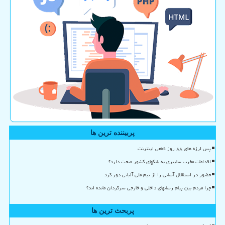
پربیننده ترین ها
پس لرزه های ۸۸ روز قطعی اینترنت
اقدامات مخرب سایبری به بانکهای کشور صحت دارد؟
حضور در استقلال آسانی را از تیم ملی آلبانی دور کرد
چرا مردم بین پیام رسانهای داخلی و خارجی سرگردان مانده اند؟
پربحث ترین ها