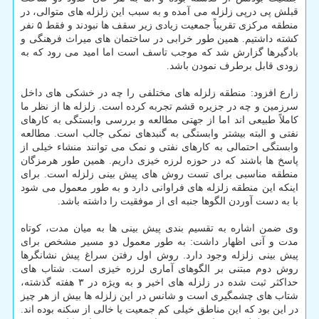
قبلش پی درپی زلزله می آمده و به سبب این زلزله های متوالی، در
منطقه مرکزی تقریباً جمعیت زیادی زیر سقف ها نبودند و فقط ۵ نفر
کشته داشتیم. همین طور خرابی در ساختمان های میراث فرهنگی و
بادگیرها گزارش شد که موجب تاسف است اما امید می رود که به
زودی قابل برطرف نمودن باشد.
زارع افزود: منطقه زلزله های مختلفی را چه در خشکی های داخل
سرزمین و چه در جزیره قشم تجربه کرده است. زلزله ها از نظر ما
کاملاً طبیعی اند اما از جهتی مطالعه و بررسی وابستگی به کارهای
نفتی و البته بیشتر وابستگی به گنبدهای نمکی جالب است. مطالعه
وابستگی احتمالی به کارهای نفتی و نمک می توانند منشاء خیلی از
پاسخ ها باشند که در حوزه لرزه خیزی داریم. همین طور هرمزگان
منطقه مناسبی برای تست روش های پیش بینی زلزله است. برای
اینکه این منطقه زلزله های فراوانی دارد و به طور معمول می شود
با به دست آوردن الگوها جنبه ای از موفقیت را داشته باشد.
وی ضمن اشاره به تقسیم بندی پیش بینی ها به میان مدت، کوتاه
مدت و آنی اظهار داشت: به طور معمول دو مسیر مشخص برای
پیش بینی زلزله وجود دارد. روش اول رفتن سراغ پیش نشانگرها
روش دوم مبتنی بر الگوهای آماری لرزه خیزی است. شتاب های
حداکثر ثبت شده در زلزله های اخیر و به ویژه در ۳ هفته گذشته،
شتاب های چشمگیری است و شانس در این زلزله ها بیش از هر چیز
در این بود که این مناطق خیلی کم جمعیت یا خالی از سکنه بوده اند.