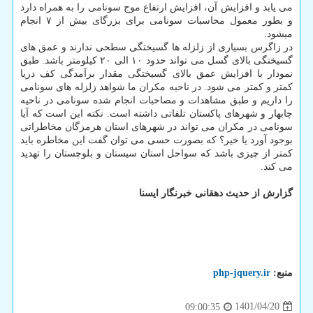
می یابد و افزایش آن، افزایش ارتفاع موج سونامی را به همراه دارد
و بطور معمول محاسبات سونامی برای بزرگای بیش از ۷ انجام
میشود.
در زاگرس بسیاری از زلزله ها گسیختگی سطحی ندارند و عمق های
گسیختگی بالای گسل می تواند حدود ۱۰ الی ۲۰ کیلومتر باشد. طبق
نمودار با افزایش عمق بالای گسیختگی مقدار برآمدگی کف دریا
کمتر و کمتر می شود. در ناحیه مکران ما شواهد زلزله های سونامی
را داریم و طبق مشاهدات و مصاحبات انجام شده سونامی در ناحیه
چابهار و شهرهای پاکستان تلفاتی داشته است. نکته این است که آیا
سونامی در مکران می تواند در شهرهای استان هرمزگان مخاطراتی
بوجود آورد یا خیر؟ که بصورت حسی می توان گفت این مخاطره باید
کمتر از چیزی باشد که سواحل استان سیستان و بلوچستان را تهدید
می کند.
گزارش از حدیث دهقانی خبرنگار ایسنا
منبع:
php-jquery.ir
1401/04/20
09:00:35