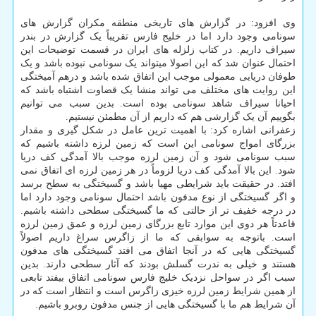
وی افزود: در گزارش های تاریخی منطقه مکران گزارش های
سونامی وجود دارد اما در خلیج فارس تقریباً یک گزارش در بندر
سیراف داریم. در کتاب زلزله های ایران در قسمت توضیحات این
احتمال عنوان شد که این اصولا میتواند یک سونامی نبوده باشد و یک
طوفان دریایی معمولی موجب این اتفاق شده باشد و درهم آمیختگی
این روایت های مختلف می تواند منشا یک قضاوت اشتباه باشد که
احیانا سیراف شاهد سونامی بوده است. بدین سبب می توانیم
بگوییم آن یک گزارشی هم که داریم از آن مطمئن نیستیم.
زعفرانی اشاره کرد: با اهمیت ترین عامل در شکل گیری و مقدار
بزرگای امواج سونامی این است که زمین لرزه داشته باشیم که
سبب سونامی شود و آن زمین لرزه موجب بالا آمدگی کف دریا
شود. این بالا آمدگی کف دریا لزوماً در هر زمین لرزه ای اتفاق نمی
افتد. در حقیقت باید شرایطی مهیا باشد و گسیختگی به سطح برسد
و اگر گسیختگی از نوع مدفون باشد احتمال سونامی وجود دارد اما
در درجه خفیف تر از حالتی که ما گسیختگی سطحی داشته باشیم.
قاعدتاً هر دوی این موارد تابع بزرگای زمین لرزه و عمق زمین لرزه
است. باتوجه به سوابقی که ما از زاگرس سراغ داریم اصولاً
گسیختگی هایی که در آنجا اتفاق می افتد گسیختگی های مدفون
هستند و خیلی به ندرت گسلش بودند که آثار سطحی دارند. بدین
سبب اگر در سواحل نزدیک خلیج فارس سونامی اتفاق بیفتد تابعی
از همین شرایط زمین لرزه خیزی زاگرس است و انتظار است که در
آن شرایط هم ما با گسیختگی هایی از جنس مدفون روبرو باشیم.