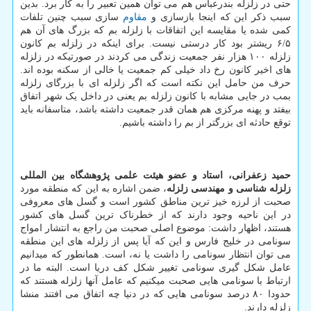
حتی در زلزله بندرعباس هم می توان همین تعبیر را به کار برد. بدین
سبب ذکر این که اینجا بازسازی و
مقاوم
سازی سبب چنین تلفات
کمی شده یا مقایسه این اتفاقات با زلزله بم که بزرگ های آن هم
۶/۵ ریشتر بود کار درستی نیست. برای اینکه در زلزله بم کانون
زلزله ۱۰۰ هزار نفر جمعیت زندگی می کردند در صورتیکه در زلزله
های اخیر کانون رخ داد خیلی کم جمعیت یا خالی از سکنه بوده اند.
حرف من حامل این نکته است که اگر زلزله ای با بزرگای زلزله
بمب در جایی مشابه با کانون زلزله بم یعنی در داخل یک شهر اتفاق
بیفتد و پهنه مرکزی هم همان قدر جمعیت داشته باشد، متاسفانه باید
توقع حادثه ای بزرگتر از بم را داشته باشیم.
حمید زعفرانی، استاد و عضو هیئت علمی پژوهشگاه بین المللی
زلزله شناسی و مهندسی زلزله
، ضمن اشاره به این که منطقه مورد
صحبت از لرزه خیز ترین مناطق کشور است و گسل های معروفی
در این ناحیه وجود دارند که از خطرناک ترین گسل های کشور
هستند، اظهار داشت: موضوع اصلی صحبت من راجع به انتشار امواج
سونامی در خلیج فارس و این که آیا پس از زلزله های این منطقه
می توان انتظار سونامی را داشت یا نه، است. همانطور که میدانیم
عامل شکل گیری سونامی تغییر شکل کف دریا است. البته ما در
ارتباط با سونامی هایی صحبت میکنیم که عامل آنها زلزله هستند که
حدودا ۸۰ درصد سونامی هایی که در دنیا چه اتفاق می افتند منشا
زلزله دارند.