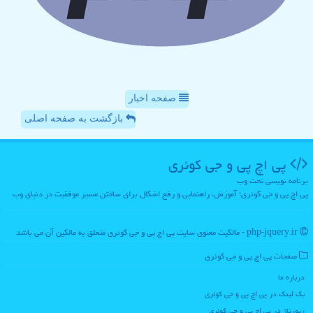
صفحه اخبار
بازگشت به صفحه اصلی
پی اچ پی و جی كوئری
برنامه نویسی تحت وب
پی اچ پی و جی کوئری؛ آموزش، راهنمایی و رفع اشکال برای ساختن مسیر موفقیت در دنیای وب
php-jquery.ir - مالکیت معنوی سایت پی اچ پی و جی كوئری متعلق به مالکین آن می باشد
صفحات پی اچ پی و جی كوئری
درباره ما
بک لینک در پی اچ پی و جی كوئری
رپورتاژ در پی اچ پی و جی كوئری