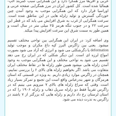
عربی و آفریقا مرز همگرا دارد و این همگرایی سبب کمربند آلپ-
هیمالیا شده است. کل کشور ایران در مرز همگرایی صفحه عربی و
اوراسیا قرار دارد که این همگرایی موجب به وجود آمدن چین
خوردگی گسترش و تولید زلزله هایی در این مناطق شده است.
سرعت همگرایی از غرب به شرق افزایش می یابد که در قطر این
سرعت ۲۲ و در جنوب تنگه هرمز ۲۵ میلی متر در سال است و
همین طور به سمت شرق این سرعت افزایش پیدا میکند.
وی اضافه کرد: در ایران این همگرایی بین نواحی مختلف تقسیم
میشود. یعنی بین زاگرس البرز کپه داغ مکران و موجب تولید
deformation یا دگرشکلی می شود و انرژی که آزاد می شود بصورت
امواج لرزه ای است. این دیگر شکلی که در ایران رخ می دهد
تقسیم می شود به نواحی مختلف و این همگرایی موجب به وجود
آمدن زلزله هایی میشود همین طور زلزله ها در نقاط مختلف ایران
متفاوت می باشد. اگر بخواهیم زلزله های بالای ۶ را بررسی نماییم،
همچنان در زاگرس موارد زیادی داریم. به ویژه در قسمتی که استان
هرمزگان و شهر بندرعباس واقع است این تجمع و تمرکز بسیار زیاد
است. وقتی که سراغ زلزله های بالای ۷ میرویم می بینیم که در
زاگرس تقریباً فقط دو زلزله سرپل ذهاب و زلزله ۱۹۰۶ را که در
استان لرستان رخ داد داریم و زلزله هایی که بزرگتر از ۷ باشند در
زاگرس به ندرت دیده می شود.