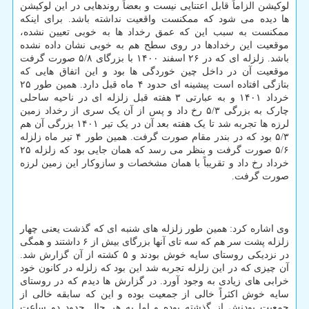
لوکیشن الزاماً قابل اعتنایی نیست و بعضاً روندهایی در این لوکیشن
ها دیده می شود که ممکنست واقعیت نداشته باشد. برای اینکه
ممکنست به سبب این که عمق رخداد ها به خوبی تعیین نشده،
موقعیت این رخدادها در روی سطح هم به خوبی نشان داده نشده
باشد. زلزله ای که در ۲۶ اسفند ۱۴۰۰ با بزرگای ۵/۸ صورت گرفت
موقعیت آن در داخل چین خوردگی ها بود و این اتفاق هایی که
بتازگی افتاده است پیشینه ای حدود ۴ ماه قبل دارد. همین طور ۲۵
خرداد ۱۴۰۱ و به عبارتی ۳ هفته قبل زلزله ای در ناحیه ساحلی
چارک به بزرگی ۵/۳ رخ داد و پس از آن یک سری از رخداد زمین
لرزه ها تجربه شد تا یک هفته بعد آن در یک تیر ۱۴۰۱ بزرگی آن هم
۵/۳ بود که در بندر مقام صورت گرفت. همین طور ۴ تیر ماه زلزله
۵/۶ صورت گرفت و بنظر می رسد که همان جایی بود که زلزله ۲۵
خرداد رخ داد و تقریباً با همان مشخصات و سازوکار این زمین لرزه
صورت گرفت.
وی اشاره کرد: همین طور زلزله های شنبه ای که گذشت یعنی چهار
زلزله پشت سر هم که سه تای آنها بزرگای بیش از ۶ داشتند و همگی
در نزدیکی روستای سایه خوش بودند و ۵ کشته از آن گزارش شد.
آن چیزی که در این زلزله تجربه شد این بود که زلزله در کانون خود
خرابی های زیادی به وجود آورد. در گزارش ها دیدم که در روستای
سایه خوش اکثراً خالی از جمعیت بوده و این که سابقه خالی از
جمعیت بودنش از گذشته بوده و اما به هر حال حدود دو ساعت