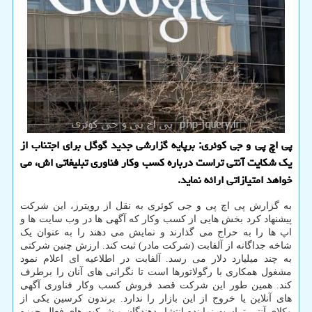
پی اچ پی و جی کوئری: برپایه گزارشی جدید گوگل برای اجتناب از
یک شکایت آنتی تراست درباره کسب وکار فناوری تبلیغاتی اش، می
خواهد امتیازاتی ارائه نماید.
به گزارش پی اچ پی و جی کوئری به نقل از رویترز، این شرکت
پیشنهاد کرد بخش هایی از کسب وکار که آگهی ها در وب سایت ها و
اپ ها را به حراج می گذارند و نمایش می دهند را به عنوان یک
شاخه جداگانه از آلفابت (شرکت مادر) ثبت کند. ارزش چنین شرکتی
به چند میلیارد دلار می رسد. آلفابت در اطلاعیه ای اعلام نمود
مشغول همکاری با رگولاتورها است تا نگرانی های آنان را برطرف
کند. همین طور این شرکت قصد فروش کسب وکار فناوری آگهی
های آنلاین یا خروج از این بازار را ندارد. برندون کرسین یکی از
وکلای آنتی تراست نماینده انتشار دهندگان و شرکت های فعال حوزه