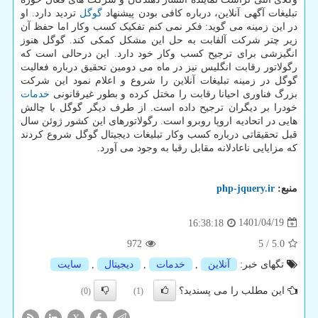
تبلیغات آگهی آنلاین، درباره کافی بودن پیشنهاد
گوگل
تردید دارد. او
در این زمینه می گوید: فکر نمی کنم تفکیک کسب وکار اما حفظ آن
زیر چتر شرکت آلفابت به حل این مشکل کمکی کند. گوگل هنوز
انگیزشی برای ترجیح کسب وکار خود دارد. این درحالی است که
رگولاتور رقابت انگلیس نیز در ماه می دومین تحقیق درباره فعالیت
گوگل در زمینه تبلیغات آنلاین را شروع و اعلام نمود این شرکت
بزرگ فناوری احیانا رقابت را مختل کرده و بطور غیرقانونی
خدمات
خودرا بر دیگران ترجیح داده است. از طرف دیگر گوگل با چالش
هایی در اتحادیه اروپا روبرو است. رگولاتورهای این کشور ژوئن سال
قبل تحقیقاتی درباره کسب وکار تبلیغات دیجیتال گوگل شروع کردند
که مزایایی ناعادلانه مقابل رقبا به وجود می آورد.
منبع:
php-jquery.ir
1401/04/19
16:38:18
972
5
/
5.0
تگهای خبر:
آنلاین
,
خدمات
,
دیجیتال
,
سایت
این مطلب را می پسندید؟
(0)
(1)