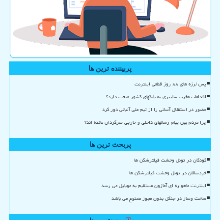
پربیننده ترین ها
پس لرزه های ۸۸ روز قطعی اینترنت
اقدامات مخرب سایبری به بانکهای کشور صحت دارد؟
حضور در استقلال آسانی را از تیم ملی آلبانی دور کرد
چرا مردم بین پیام رسانهای داخلی و خارجی سرگردان مانده اند؟
پربحث ترین ها
کودکان در تونل وحشت فیلترشکن ها
خردسالان در تونل وحشت فیلترشکن ها
اینترنت ماهواره ای آمازون مستقیم به موبایل می رسد
ساخت وساز در جنگل بدون مجوز ممنوع می باشد