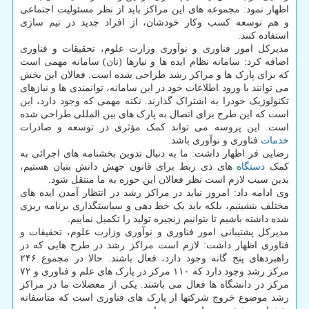
اظهار نمود: مجموعه های این مراکز باید از نظر مسئولیت اجتماعی
و هم توسعه کسب وکار خودشان، از افراد جدید در تیم سازی
استفاده کنند.
مدیرکل امور فناوری و نوآوری وزارت علوم، تحقیقات و فناوری
اضافه کرد: سامانه نظام ایده ها و نیازها (نان) سامانه مهمی است
که برای پارک ها و مراکز رشد طراحی شده است. فعالان این بخش
می توانند با ورود اطلاعات خود در این سامانه، توانمندی ها و نیازهای
تکنولوژیک خودرا به اشتراک گذارند. نکته مهمی که وجود دارد، این
است که این طرح برای اتصال به پارک های بین المللی طراحی شده
است. این پروسه می تواند کمک مؤثری در توسعه و صادرات
خدمات
فناوری و نوآوری باشد.
رضایی فر اظهار داشت: ما به دنبال تدوین بخشنامه های اجرائی به
کمک
دستگاه
های ذی ربط برای قانون جهش دانش بنیان هستیم،
بدین سبب لازم است نظر فعالان این حوزه به ما منتقل شود.
وی ادامه داد: امروز نباید در مراکز رشد در انتظار آمدن ایده های
مختلف بنشینیم، بلکه باید یک خط دهی و سیاستگذاری برنامه ریزی
شده داشته باشیم تا بتوانیم زنجیره تولید را تکمیل نماییم.
مدیرکل پشتیبانی امور فناوری و نوآوری وزارت علوم، تحقیقات و
فناوری اظهار داشت: لازم است مراکز رشد در طرح هایی که در
راهبردهای پنج گانه وجود دارد، فعال باشند. حالا در مجموع ۲۴۶
مرکز رشد وجود دارد که ۱۱۰ مرکز در پارک های علم و فناوری و ۷۲
مرکز در دانشگاه ها فعال می باشند. یکی از معضلات ما در مراکز
رشد موضوع خروج شرکتها از پارک های فناوری است که متاسفانه