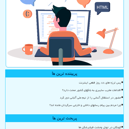
پربیننده ترین ها
پس لرزه های ۸۸ روز قطعی اینترنت
اقدامات مخرب سایبری به بانکهای کشور صحت دارد؟
حضور در استقلال آسانی را از تیم ملی آلبانی دور کرد
چرا مردم بین پیام رسانهای داخلی و خارجی سرگردان مانده اند؟
پربحث ترین ها
کودکان در تونل وحشت فیلترشکن ها