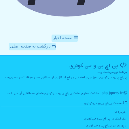
صفحه اخبار
بازگشت به صفحه اصلی
پی اچ پی و جی كوئری
برنامه نویسی تحت وب
پی اچ پی و جی کوئری؛ آموزش، راهنمایی و رفع اشکال برای ساختن مسیر موفقیت در دنیای وب
php-jquery.ir - مالکیت معنوی سایت پی اچ پی و جی كوئری متعلق به مالکین آن می باشد
صفحات پی اچ پی و جی كوئری
درباره ما
بک لینک در پی اچ پی و جی كوئری
رپورتاژ در پی اچ پی و جی كوئری