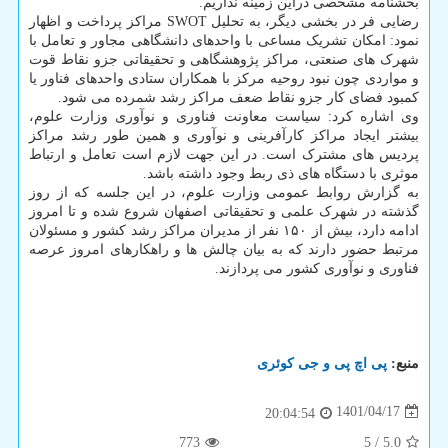
بخشنامه مشخصی دراین زمینه نداریم.
رضایی فر در بخشی دیگر، به تحلیل SWOT مراکز پرداخت و اظهار
نمود: امکان تشریک مساعی با واحدهای دانشگاهی مجاور و تعامل با
شهرک های صنعتی، مراکز پژوهشگاهی و تحقیقاتی جزو نقاط قوت
و مواردی چون نبود روحیه مرکز با همکاران ستادی واحدهای فناور یا
کمبود فضای کار جزو نقاط ضعف مراکز رشد شمرده می شود.
وی اشاره کرد: سیاست معاونت فناوری و نوآوری وزارت علوم،
بیشتر ایجاد مراکز کارآفرینی و نوآوری و همین طور رشد مراکز
پردیس های مشترک است. در این جهت لازم است تعامل و ارتباط
موثری با دستگاه های ذی ربط وجود داشته باشد.
به گزارش روابط عمومی وزارت علوم، در این جلسه که از روز
گذشته در شهرک علمی و تحقیقاتی اصفهان شروع شده و تا امروز
ادامه دارد، بیش از ۱۵۰ نفر از مدیران مراکز رشد کشور و مسئولان
مرتبط حضور دارند که به بیان چالش ها و راهکارهای امروز عرصه
فناوری و نوآوری کشور می پردازند.
منبع:
پی اچ پی و جی كوئری
1401/04/17
20:04:54
773
5
/
5.0