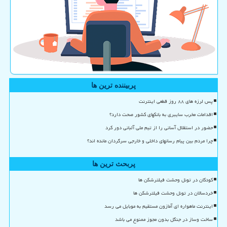
پربیننده ترین ها
پس لرزه های ۸۸ روز قطعی اینترنت
اقدامات مخرب سایبری به بانکهای کشور صحت دارد؟
حضور در استقلال آسانی را از تیم ملی آلبانی دور کرد
چرا مردم بین پیام رسانهای داخلی و خارجی سرگردان مانده اند؟
پربحث ترین ها
کودکان در تونل وحشت فیلترشکن ها
خردسالان در تونل وحشت فیلترشکن ها
اینترنت ماهواره ای آمازون مستقیم به موبایل می رسد
ساخت وساز در جنگل بدون مجوز ممنوع می باشد