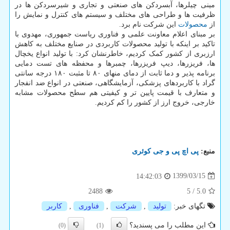
مینی چیلرها، آبسردکن های صنعتی و تجاری و شیرسردکن ها در
ظرفیت ها و طراحی های مختلف و سیستم های کنترل و نمایش را
از
محصولات
این شرکت نام برد.
بر مبنای اعلام معاونت علمی و فناوری ریاست جمهوری، مهدوی با
تاکید بر اینکه با تولید محصولات کاربردی در صنایع مختلف به کاهش
ارزبری از کشور کمک کردیم، خاطرنشان کرد: با تولید انواع یخچال
ها، فریزرها، دیپ فریزرها، چمبرها و محفظه های تست دمایی
برنامه پذیر و دما ثابت از دمای منهای ۸۰ تا مثبت ۱۸۰ درجه سانتی
گراد با کاربردهای پزشکی، آزمایشگاهی، صنعتی در انواع ضد انفجار
و متعارف با قیمت پایین تر و کیفیتی هم سطح محصولات مشابه
خارجی، خروج ارز از کشور را کم کردیم.
منبع:
پی اچ پی و جی كوئری
1399/03/15
14:42:03
2488
5
/
5.0
تگهای خبر:
تولید
,
شركت
,
فناوری
,
كاربر
این مطلب را می پسندید؟
(0)
(1)