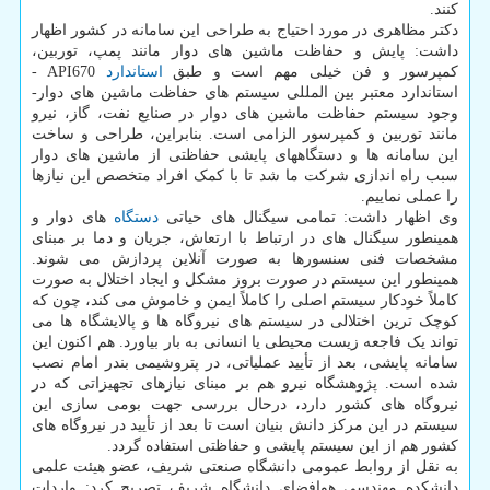
کنند.
دکتر مظاهری در مورد احتیاج به طراحی این سامانه در کشور اظهار
داشت: پایش و حفاظت ماشین های دوار مانند پمپ، توربین،
کمپرسور و فن خیلی مهم است و طبق
استاندارد
API670 -
استاندارد معتبر بین المللی سیستم های حفاظت ماشین های دوار-
وجود سیستم حفاظت ماشین های دوار در صنایع نفت، گاز، نیرو
مانند توربین و کمپرسور الزامی است. بنابراین، طراحی و ساخت
این سامانه ­ها و دستگاههای پایشی حفاظتی از ماشین های دوار
سبب راه اندازی شرکت ما شد تا با کمک افراد متخصص این نیازها
را عملی نماییم.
وی اظهار داشت: تمامی سیگنال­ های حیاتی
دستگاه
­های دوار و
همینطور سیگنال ­های در ارتباط با ارتعاش، جریان و دما بر مبنای
مشخصات فنی سنسورها به صورت آنلاین پردازش می شوند.
همینطور این سیستم در صورت بروز مشکل و ایجاد اختلال به صورت
کاملاً خودکار سیستم اصلی را کاملاً ایمن و خاموش می کند، چون که
کوچک ترین اختلالی در سیستم های نیروگاه ها و پالایشگاه ها می
تواند یک فاجعه زیست محیطی یا انسانی به بار بیاورد. هم اکنون این
سامانه پایشی، بعد از تأیید عملیاتی، در پتروشیمی بندر امام نصب
شده است. پژوهشگاه نیرو هم بر مبنای نیازهای تجهیزاتی که در
نیروگاه های کشور دارد، درحال بررسی جهت بومی سازی این
سیستم در این مرکز دانش بنیان است تا بعد از تأیید در نیروگاه های
کشور هم از این سیستم پایشی و حفاظتی استفاده گردد.
به نقل از روابط عمومی دانشگاه صنعتی شریف، عضو هیئت علمی
دانشکده مهندسی هوافضای دانشگاه شریف تصریح کرد: واردات