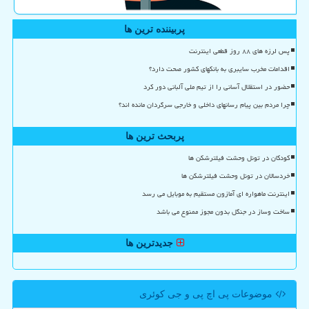
پربیننده ترین ها
پس لرزه های ۸۸ روز قطعی اینترنت
اقدامات مخرب سایبری به بانکهای کشور صحت دارد؟
حضور در استقلال آسانی را از تیم ملی آلبانی دور کرد
چرا مردم بین پیام رسانهای داخلی و خارجی سرگردان مانده اند؟
پربحث ترین ها
کودکان در تونل وحشت فیلترشکن ها
خردسالان در تونل وحشت فیلترشکن ها
اینترنت ماهواره ای آمازون مستقیم به موبایل می رسد
ساخت وساز در جنگل بدون مجوز ممنوع می باشد
جدیدترین ها
موضوعات پی اچ پی و جی كوئری