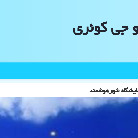
و جی كوئری
مایشگاه شهرهوشمند