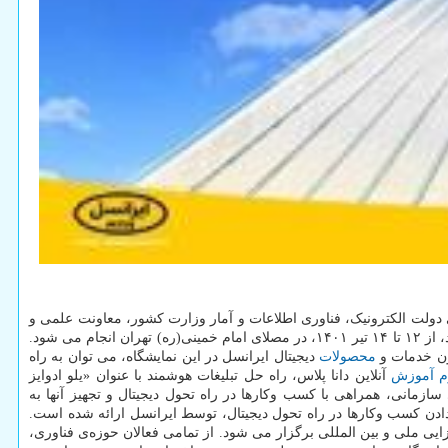
یرانسل، سومین نمایشگاه شهر هوشمند (Smart city Expo ۲۰۲۲) با حمایت مرکز توسعه ی دولت الکترونیک، فناوری اطلاعات و آمار وزارت کشور، معاونت علمی و
فناوری ریاست جمهوری، سازمان شهرداری ها و دهیاری های کشور، صندوق نوآوری و شکوفایی ریاست جمهوری و با حضور فعالان حوزه‌ی شهر هوشمند، از ۱۲ تا ۱۴ تیر ۱۴۰۱، در مصلای امام خمینی(ره) تهران انجام می شود.
چون خدمات و
محصولات
دیجیتال ایرانسل در این نمایشگاه، می توان به راه
م
آموزش
آنلاین دانا پلاس، راه حل تبلیغات هوشمند با عنوان «یلو ادوایز
ندازهای ایرانسل در حوزه‌ی راهکارهای سازمانی، همراهی با کسب وکارها در راه تحول دیجیتال و تجهیز آنها به
دادن کسب وکارها در راه تحول دیجیتال، توسط ایرانسل ارائه شده است.
نمایشگاه شهر هوشمند که بزرگ ترین گردهمایی شرکت های برتر حوزه‌ی هوشمندسازی محسوب می شود، با رویکرد برقراری تعامل پویا و ایجاد هم افزایی ملی و بین المللی برگزار می ‎شود. از تمامی فعالان حوزه‌ی فناوری،