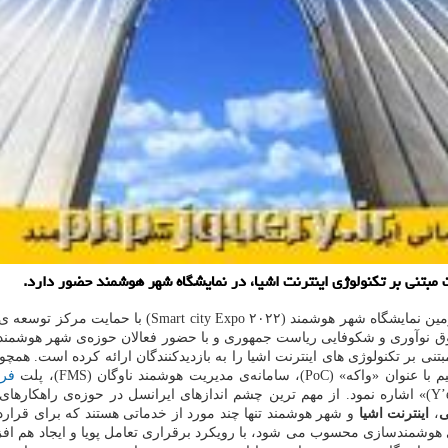
 مبتنی بر تکنولوژی اینترنت اشیا، در نمایشگاه شهر هوشمند حضور دارد.
به گزارش پی اچ پی و جی کوئری به نقل از روابط عمومی ا
تنی بر تکنولوژی های اینترنت اشیا را به بازدیدکنندگان ارائه کرده است. هم
فر
(Y’ello Adwise)» و بازار دیجیتال تبادل API با عنوان «یلو هاب (Y’ello Hub)» اشاره نمود. از مهم ترین چشم ا
ی
،
اینترنت اشیا
و شهر هوشمند تنها چند مورد از خدماتی هستند که برای قرار