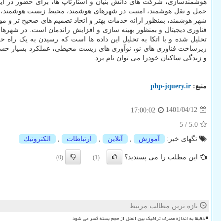
هوشمندسازی، شرکت های دانش بنیان و استارتاپ ها، برای حضور در ای
حمل و نقل هوشمند، امنیت در شهرهای هوشمند، محیط زیست هوشمند، 
شهر هوشمند، بمنظور ارائه خدمات بهتر و اتخاذ تصمیم های صحیح تر و مو
فناوری دیجیتال و بمنظور بهینه سازی و افزایش راندمان است. در شهرهای
تحلیل شده و با اتکا به تحلیل این داده ها است که رسیدن به یک را
زیرساخت فناوری های نو، نوآوری های زیست محیطی، عملکرد بسیار حساب شد
و زندگی ساکنان خودرا می توان نام برد.
منبع:
php-jquery.ir
1401/04/12
17:00:02
5
/
5.0
تگهای خبر:
آموزش
,
آنلاین
,
ارتباطات
,
الكترونیك
این مطلب را می پسندید؟
(0)
(1)
تازه ترین مطالب مرتبط
دقیقا به اندازه مصرف ترافیک بین الملل از حجم بسته کسر می شود