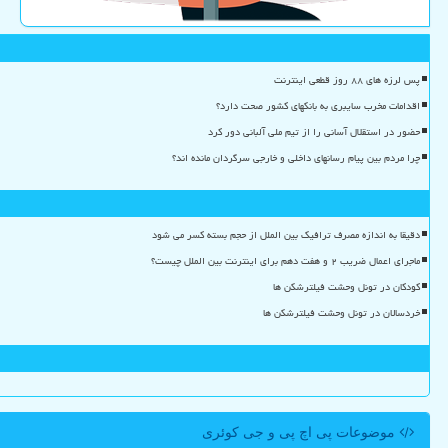
پس لرزه های ۸۸ روز قطعی اینترنت
اقدامات مخرب سایبری به بانکهای کشور صحت دارد؟
حضور در استقلال آسانی را از تیم ملی آلبانی دور کرد
چرا مردم بین پیام رسانهای داخلی و خارجی سرگردان مانده اند؟
دقیقا به اندازه مصرف ترافیک بین الملل از حجم بسته کسر می شود
ماجرای اعمال ضریب ۲ و هفت دهم برای اینترنت بین الملل چیست؟
کودکان در تونل وحشت فیلترشکن ها
خردسالان در تونل وحشت فیلترشکن ها
موضوعات پی اچ پی و جی كوئری