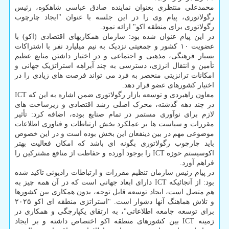
محمدعلی منتظری بعنوان نماینده صادق عباسی شاهکوه، رئیس
رگولاتوری، پیام وی را در این جلسه با عنوان "ایجاد چارچوب
رگولاتوری برای منطقه اکو" ارائه نمود.
در این پیام عنوان شده بود: سازمان همکاریهای اقتصادی (اکو) با
عضویت ۱۰ کشور و جمعیتی نزدیک به نیم میلیارد نفر با اشتراکات
بسیار فرهنگی، مذهبی و اجتماعی و در اختیار داشتن منابع عظیم
تأمین و انتقال انرژی، دسترسی به چند آبراهه استراتژیک جهانی و
امکانات ترانزیتی منحصر به فرد می تواند فرصت های زیادی را در
اختیار کشورهای عضو قرار دهد.
معاون راهبردی و توسعه بازار رگولاتوری ضمن اشاره به این که ICT
در چند دهه گذشته، محرک اصلی رشد اقتصادی و زیرساخت های
لازم برای نوآوری مستمر در تمام صنایع بوده، اضافه کرد: تأثیر
مقررات و سیاست ها بر عملکرد بخش ارتباطات و فناوری اطلاعات
موضوعی مهم در بین ذینفعان این بخش بوده است و در این خصوص
باید چارچوب رگولاتوری بگونه ای باشد که امکان فعالیت بهتر
اکوسیستم حوزه ICT را بوجود آورده و حفاظت از منافع مشترکین را
فراهم آورد.
در پیام رئیس سازمان تنظیم مقررات و ارتباطات رادیوئی تاکید شده
بود: از آنجائیکه ICT دارای ابعاد جهانی است که در آن همه چیز به
هم متصل است، ایجاد توسعه قابل توجه، بدون همکاری بین کشورها
و تلاش هماهنگ آنها دشوار است. "استراتژی منطقه ای اکو ۲۰۲۵
برای توسعه جامعه اطلاعاتی"، به ارتقای یکپارچگی و همکاری در
زمینه ICT بین کشورهای منطقه اکو اختصاص داشته و بر ایجاد