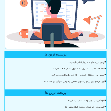
پربیننده ترین ها
پس لرزه های ۸۸ روز قطعی اینترنت
اقدامات مخرب سایبری به بانکهای کشور صحت دارد؟
حضور در استقلال آسانی را از تیم ملی آلبانی دور کرد
چرا مردم بین پیام رسانهای داخلی و خارجی سرگردان مانده اند؟
پربحث ترین ها
کودکان در تونل وحشت فیلترشکن ها
خردسالان در تونل وحشت فیلترشکن ها