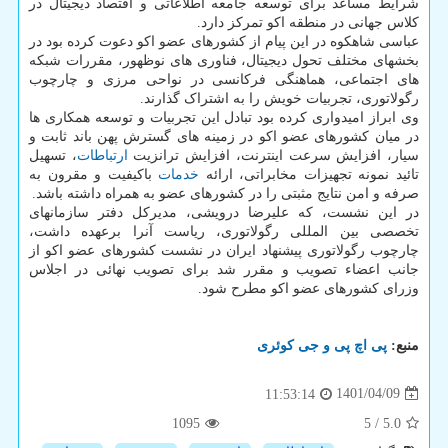
شرایط مساعد برای توسعه جامعه اطلاعاتی و اقتصاد دیجیتال در
کلاس جهانی در منطقه اکو تمرکز دارد.
عباسی شاهکوه در این پیام از کشورهای عضو اکو دعوت کرده بود در
بخشهای مختلف تحول دیجیتال، فناوری های نوظهور، مقررات شبکه
های اجتماعی، هماهنگی فرکانسی در نواحی مرزی و چارچوب
رگولاتوری، تجربیات خویش را به اشتراک گذارند.
وی ابراز امیدواری کرده بود تبادل این تجربیات و توسعه همکاری ها
در میان کشورهای عضو اکو در زمینه های گسترش پهن باند ثابت و
سیار، افزایش سرعت اینترنت، افزایش ترانزیت
ارتباطات
، تسهیل
تائید نمونه تجهیزات مخابراتی، ارائه
خدمات
باکیفیت و مقرون به
صرفه و امن نتایج مثبتی را در کشورهای عضو به همراه داشته باشد.
در این نشست، که علیرضا درویشی، مدیرکل دفتر سازمانهای
تخصصی بین المللی رگولاتوری، ریاست آنرا برعهده داشت،
چارچوب رگولاتوری پیشنهاد ایران در نشست کشورهای عضو اکو از
جانب اعضاء تصویب و مقرر شد برای تصویب نهائی در اجلاس
وزرای کشورهای عضو اکو مطرح شود.
منبع:
پی اچ پی و جی كوئری
1401/04/09
11:53:14
1095
5
/
5.0