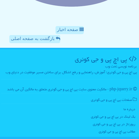
صفحه اخبار
بازگشت به صفحه اصلی
پی اچ پی و جی كوئری
برنامه نویسی تحت وب
پی اچ پی و جی کوئری؛ آموزش، راهنمایی و رفع اشکال برای ساختن مسیر موفقیت در دنیای وب
php-jquery.ir - مالکیت معنوی سایت پی اچ پی و جی كوئری متعلق به مالکین آن می باشد
صفحات پی اچ پی و جی كوئری
درباره ما
بک لینک در پی اچ پی و جی كوئری
رپورتاژ در پی اچ پی و جی كوئری
مطالب پی اچ پی و جی كوئری