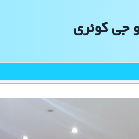
و جی كوئری