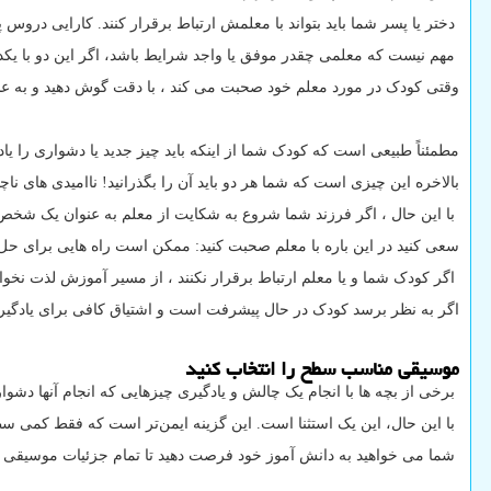
دختر یا پسر شما باید بتواند با معلمش ارتباط برقرار کنند. کارایی درو
مهم نیست که معلمی چقدر موفق یا واجد شرایط باشد، اگر این دو با یکدی
وقتی کودک در مورد معلم خود صحبت می کند ، با دقت گوش دهید و به عل
مطمئناً طبیعی است که کودک شما از اینکه باید چیز جدید یا دشواری را یا
بالاخره این چیزی است که شما هر دو باید آن را بگذرانید! ناامیدی های ناچ
با این حال ، اگر فرزند شما شروع به شکایت از معلم به عنوان یک شخص می
سعی کنید در این باره با معلم صحبت کنید: ممکن است راه هایی برای حل ای
اگر کودک شما و یا معلم ارتباط برقرار نکنند ، از مسیر آموزش لذت نخواهن
اگر به نظر برسد کودک در حال پیشرفت است و اشتیاق کافی برای یادگیری دار
موسیقی مناسب سطح را انتخاب کنید
برخی از بچه ها با انجام یک چالش و یادگیری چیزهایی که انجام آنها دشوار
با این حال، این یک استثنا است. این گزینه ایمن‌تر است که فقط کمی سطح پ
شما می خواهید به دانش آموز خود فرصت دهید تا تمام جزئیات موسیقی خو