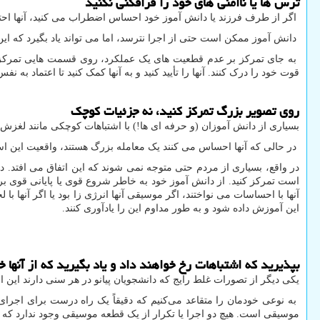
ترس ها یا ناامنی های خود را فرافکنی نکنید
اگر از طرف فرزند یا دانش آموز خود احساس اضطراب می کنید، آنها احت
دانش آموز ممکن است حتی از اجرا نترسد، اما می تواند یاد بگیرد که ا
به جای تمرکز بر عدم قطعیت های یک عملکرد، روی قسمت هایی تمرکز کنید
قوت خود را درک کنند. آنها را تأیید کنید و به آنها کمک کنید تا اعتماد به نفس
روی تصویر بزرگ تمرکز کنید، نه جزئیات کوچک
بسیاری از دانش آموزان (و حرفه ای ها!) با اشتباهات کوچکی مانند لغزش ه
در حالی که آنها احساس می کنند یک معامله بزرگ هستند، واقعیت این ا
در واقع، بسیاری از مردم حتی متوجه نمی شوند که این اتفاق می افتد. 
است تمرکز کنید. از دانش آموز خود به خاطر شروع قوی یا پایانی قوی برای
آنها با احساسات می نواختند، اگر موسیقی آنها انرژی زا بود یا اگر آنها ب
این آموزش داده شود و به طور مداوم این را یادآوری کنند.
بپذیرید که اشتباهات رخ خواهند داد و یاد بگیرید که از آنها
یکی دیگر از تصورات غلط رایج که دانشجویان پیانو در هر سنی دارند این
به نوعی خودمان را متقاعد می‌کنیم که دقیقاً یک راه درست برای اجر
موسیقی است. هیچ دو اجرا یا تکرار از یک قطعه موسیقی وجود ندارد که د