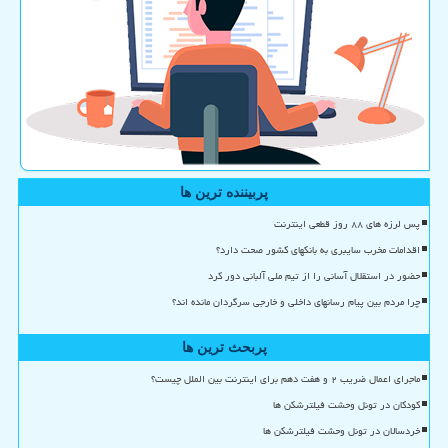
پربیننده ترین ها
پس لرزه های ۸۸ روز قطعی اینترنت
اقدامات مخرب سایبری به بانکهای کشور صحت دارد؟
حضور در استقلال آسانی را از تیم ملی آلبانی دور کرد
چرا مردم بین پیام رسانهای داخلی و خارجی سرگردان مانده اند؟
پربحث ترین ها
ماجرای اعمال ضریب ۲ و هفت دهم برای اینترنت بین الملل چیست؟
کودکان در تونل وحشت فیلترشکن ها
خردسالان در تونل وحشت فیلترشکن ها