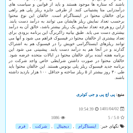
باشند که ستاره ها موجود هستند و باید از قوانین و سیاست های
درآمدزایی متا پشتیبانی کنند. از طرفی جایزه ریلز پلی هم راهی
برای خالقان محتوا در اینستاگرام است. خالقان این نوع محتوا
برحسب تعداد نمایش ریلز هایشان می توانند به درآمد دست یابند.
ازاین رو هرچه تعداد نمایش یک ریلز بیشتر باشد، خالق آن به درآمد
بیشتری دست می یابد. طبق بیانیه زاکربرگ این برنامه بزودی برای
تعداد بیشتری از خالقان محتوا در فیسبوک فراهم می شود و آنها می
توانند ریلزهای اینستاگرامی خویش را در فیسبوک هم به اشتراک
گذارند و در آنجا هم به درآمد دست یابند. پیشبینی می شود این
برنامه هفته آینده برای خالقان محتوا در ایالات متحده عرضه شود.
خالقان محتوا در صورت داشتن شرایطی خاص واجد شرکت در
برنامه جدید فیسبوک ریلز پلی بونوس هستند. این خالقان محتوا باید
طی ۳۰ روز بیشتر از ۵ ریلز ساخته و حداقل ۱۰۰ هزار بازدید داشته
باشند.
منبع:
پی اچ پی و جی كوئری
1401/04/02
10:54:39
1086
5
/
5.0
تگهای خبر:
اینستاگرام
,
دیجیتال
,
شركت
,
فرم