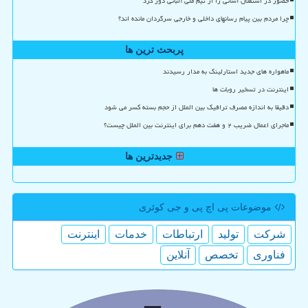
حضور در استقلال آسانی را از تیم ملی آلبانی دور کرد
چرا مردم بین پیام رسانهای داخلی و خارجی سرگردان مانده اند؟
پربحث ترین ها
ماهواره های جدید استارلینک به مدار رسیدند
اینترنت در تسخیر روبات ها
دقیقا به اندازه مصرف ترافیک بین الملل از حجم بسته کسر می شود
ماجرای اعمال ضریب ۲ و هفت دهم برای اینترنت بین الملل چیست؟
جدیدترین ها
موضوعات پی اچ پی و جی كوئری
شركت
تولید
ارتباطات
خدمات
اینترنت
فناوری
تخصص
آنلاین