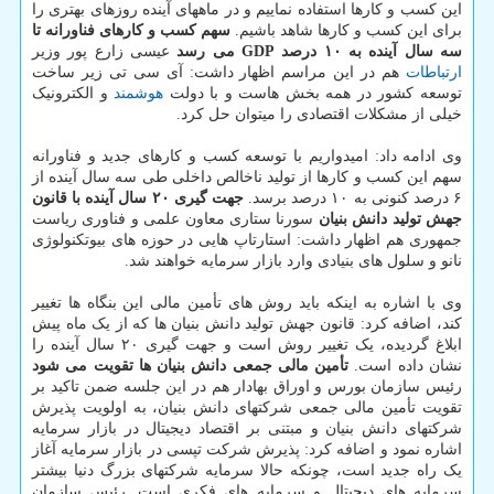
این کسب و کارها استفاده نماییم و در ماههای آینده روزهای بهتری را
برای این کسب و کارها شاهد باشیم.
سهم کسب و کارهای فناورانه تا
سه سال آینده به ۱۰ درصد GDP می رسد
عیسی زارع پور وزیر
ارتباطات
هم در این مراسم اظهار داشت: آی سی تی زیر ساخت
توسعه کشور در همه بخش هاست و با دولت
هوشمند
و الکترونیک
خیلی از مشکلات اقتصادی را میتوان حل کرد.
وی ادامه داد: امیدواریم با توسعه کسب و کارهای جدید و فناورانه
سهم این کسب و کارها از تولید ناخالص داخلی طی سه سال آینده از
۶ درصد کنونی به ۱۰ درصد برسد.
جهت گیری ۲۰ سال آینده با قانون
جهش تولید دانش بنیان
سورنا ستاری معاون علمی و فناوری ریاست
جمهوری هم اظهار داشت: استارتاپ هایی در حوزه های بیوتکنولوژی
نانو و سلول های بنیادی وارد بازار سرمایه خواهند شد.
وی با اشاره به اینکه باید روش های تأمین مالی این بنگاه ها تغییر
کند، اضافه کرد: قانون جهش تولید دانش بنیان ها که از یک ماه پیش
ابلاغ گردیده، یک تغییر روش است و جهت گیری ۲۰ سال آینده را
نشان داده است.
تأمین مالی جمعی دانش بنیان ها تقویت می شود
رئیس سازمان بورس و اوراق بهادار هم در این جلسه ضمن تاکید بر
تقویت تأمین مالی جمعی شرکتهای دانش بنیان، به اولویت پذیرش
شرکتهای دانش بنیان و مبتنی بر اقتصاد دیجیتال در بازار سرمایه
اشاره نمود و اضافه کرد: پذیرش شرکت تپسی در بازار سرمایه آغاز
یک راه جدید است، چونکه حالا سرمایه شرکتهای بزرگ دنیا بیشتر
سرمایه های دیجیتال و سرمایه های فکری است. رئیس سازمان