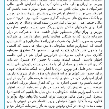
بورس و اوراق بهادار، خاطرنشان کرد: برای افزایش تأمین مالی
شرکتهای دانش بنیان تلاش می نماییم نقش مؤثر داشته باشیم که
این کار می تواند با انتشار اوراق بدهی و پذیرش شرکت ها در بورس
و با کمک صندوق های سرمایه گذاری صورت گیرد. وی افزود: تأمین
مالی جمعی هم از دو سال قبل شروع شده است و سال جاری نقش
آنرا برای شرکتهای دانش بنیان پررنگ می نماییم. رئیس سازمان
بورس و اوراق بهادار همینطور اظهار داشت: حالا ۵۰ شرکت در بازار
سرمایه داریم که به شکلی فعالیت دانش بنیان دارند، اما شرکت
تپسی به صورت کامل یک شرکت نوآورانه (استارتاپی) و دانش بنیان
است که امیدواریم شاهد شکوفایی دانش بنیان ها باشیم که اقتصاد
را متحول کند.
کشف قیمت تپسی با حضور ۴۷ صندوق سرمایه
گذاری
میثم فدایی مدیرعامل فرابورس ایران هم در این جلسه
اظهار داشت: کشف قیمت تپسی با حضور ۴۷ صندوق سرمایه
گذاری انجام شده و مراحل آن با دقت در هیئت پذیرش طی شده
است. مدیرعامل فرابورس ایران با اشاره به اینکه تقاضاهای خوبی
برای حضور شرکتهای نوآورانه (استارتاپ ها) در بازار سرمایه داریم،
ابراز امیدواری کرد در ماههای آینده شاهد عرضه های دیگری در این
عرصه باشیم وی ضمن اشاره به این که اتفاق بسیار بزرگی افتاده و
عرضه تپسی شروع یک راه جدید در بازار سرمایه است، اظهار
داشت: امیدواریم شاهد شکوفایی دانش بنیان ها باشیم که اقتصاد را
متحول کند.
تأمین مالی بورسی برای کسب وکارهای نوپا، نوآور و
فناور، رسماً کلید خورد
همینطور وزیر اقتصاد هم در توییتی با بیان
تپسی مدت زیادی در کش وقوس ورود به بازار سرمایه گرفتار بود و