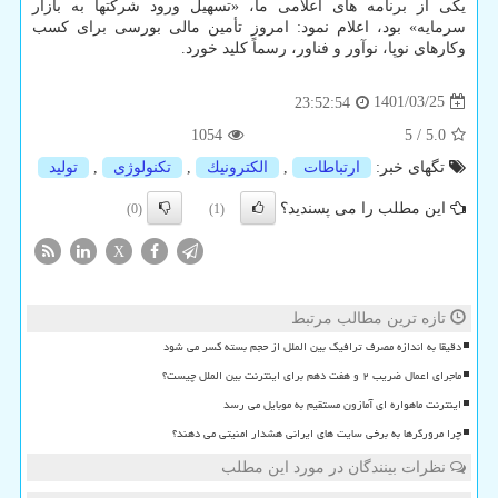
یکی از برنامه های اعلامی ما، «تسهیل ورود شرکتها به بازار
سرمایه» بود، اعلام نمود: امروز تأمین مالی بورسی برای کسب
وکارهای نوپا، نوآور و فناور، رسماً کلید خورد.
1401/03/25
23:52:54
1054
5
/
5.0
تگهای خبر:
ارتباطات
,
الكترونیك
,
تكنولوژی
,
تولید
این مطلب را می پسندید؟
(0)
(1)
X
تازه ترین مطالب مرتبط
دقیقا به اندازه مصرف ترافیک بین الملل از حجم بسته کسر می شود
ماجرای اعمال ضریب ۲ و هفت دهم برای اینترنت بین الملل چیست؟
اینترنت ماهواره ای آمازون مستقیم به موبایل می رسد
چرا مرورگرها به برخی سایت های ایرانی هشدار امنیتی می دهند؟
نظرات بینندگان در مورد این مطلب