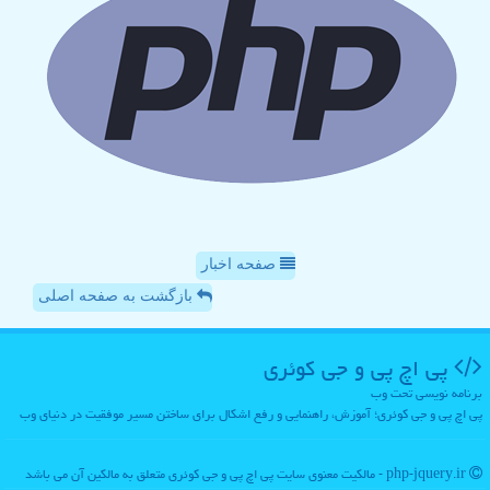
صفحه اخبار
بازگشت به صفحه اصلی
پی اچ پی و جی كوئری
برنامه نویسی تحت وب
پی اچ پی و جی کوئری؛ آموزش، راهنمایی و رفع اشکال برای ساختن مسیر موفقیت در دنیای وب
php-jquery.ir - مالکیت معنوی سایت پی اچ پی و جی كوئری متعلق به مالکین آن می باشد