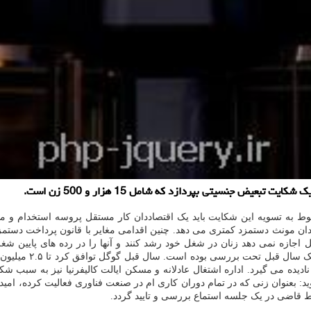
وط به تسویه این شکایت باید یک اقتصاددان کار مستقل پروسه استخدام و م
 را متهم کردند که به کارمندان مونث دستمزد کمتری می دهد. چنین اقدامی مغایر با قانون
ده گوگل اجازه نمی دهد زنان در شغل خود رشد کنند و آنها را در رده های پایین
همکاران مذکر خود د
دیده می گیرد. اداره اشتغال عادلانه و مسکن ایالت کالیفرنیا نیز به سبب ش
د: بعنوان زنی که در تمام دوران کاری ام در صنعت فناوری فعالیت کرده، امی
وسط قاضی در یک جلسه استماع بررسی و تایید گردد.