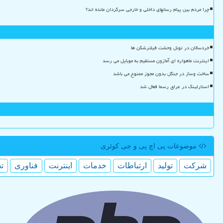
چرا مردم بین پیام رسانهای داخلی و خارجی سرگردان مانده اند؟
خردسالان در تونل وحشت فیلترشکن ها
اینترنت ماهواره ای آمازون مستقیم به موبایل می رسد
ساخت وساز در جنگل بدون مجوز ممنوع می باشد
استارلینک در عراق رسما فعال شد
موضوعات پی اچ پی و جی كوئری
شركت
تولید
ارتباطات
خدمات
اینترنت
فناوری
ت