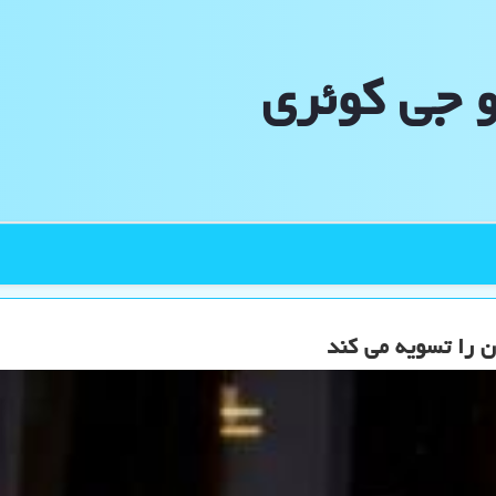
و جی كوئری