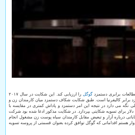
طالعات برابری دستمزد
گوگل
را ارزیابی کند. این شکایت در سال ۲۰۱۷
 پرداخت دستمزد برابر کالیفرنیا است. طبق شکایت شکاف دستمزد میان کارمندان زن و
 شغلی نگه می دارد در نتیجه این امر دستمزد و پاداش کمتری در مقایسه با
ریافت می کنند. شیوه برخورد گوگل با کارمندان از یک سال قبل تحت بررسی بوده است. سال قبل گوگل توافق کرد تا ۲.۵ میلیون دلار برای تسویه شکایتی بپردازد. در شکایت مذکور ادعا شده بود شرکت
کایاتی درباره آزار و تبعیض مقابل کارمندان سیاه پوست زن مشغول انجام
دوار هستم اقداماتی که گوگل توافق کرده بعنوان قسمتی از پروسه تسویه