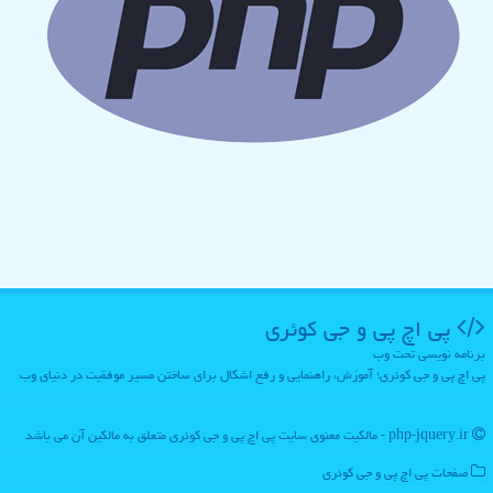
پی اچ پی و جی كوئری
برنامه نویسی تحت وب
پی اچ پی و جی کوئری؛ آموزش، راهنمایی و رفع اشکال برای ساختن مسیر موفقیت در دنیای وب
php-jquery.ir - مالکیت معنوی سایت پی اچ پی و جی كوئری متعلق به مالکین آن می باشد
صفحات پی اچ پی و جی كوئری