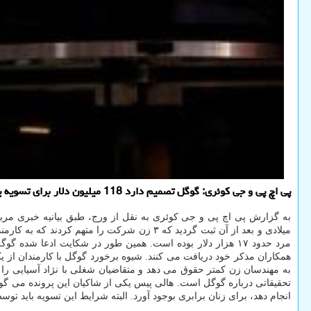
پی اچ پی و جی کوئری: گوگل تصمیم دارد 118 میلیون دلار برای تسویه یک شکایت تبعیض جنسیتی بپردازد که شامل 15 هزار و 500 زن است.
به گزارش پی اچ پی و جی کوئری به نقل از ورج، طبق بیانیه خبری مرب
میلادی و بعد از آن ثبت گردید که ۳ زن شرکت
مرد حدود ۱۷ هزار دلار بوده است. همین طور در شکایت ادعا ش
به مهندسان زن کمتر حقوق می دهد و متقاضیان شغلی با نژاد آسیایی را نا
تحقیقاتی درباره گوگل است. هالی پیس یکی از شاکیان این پرونده می گوی
انجام دهد، برای زنان برابری بوجود آورد. البته شرایط این تسویه باید ت