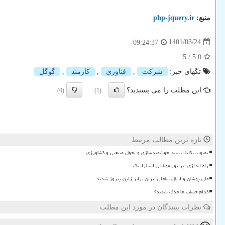
منبع:
php-jquery.ir
1401/03/24
09:24:37
5
/
5.0
تگهای خبر:
شركت
,
فناوری
,
كارمند
,
گوگل
این مطلب را می پسندید؟
(0)
(1)
تازه ترین مطالب مرتبط
تصویب کلیات سند هوشمندسازی و تحول صنعتی و کشاورزی
راه اندازی اپراتور موبایلی استارلینک
ملی پوشان والیبال ساحلی ایران برابر ژاپن پیروز شدند
کدام حساب ها حذف شدند؟
نظرات بینندگان در مورد این مطلب