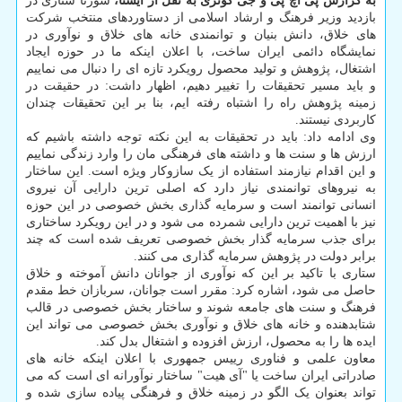
به گزارش پی اچ پی و جی کوئری به نقل از ایسنا،
سورنا ستاری در
بازدید وزیر فرهنگ و ارشاد اسلامی از دستاوردهای منتخب شرکت
های خلاق، دانش بنیان و توانمندی خانه های خلاق و نوآوری در
نمایشگاه دائمی ایران ساخت، با اعلان اینکه ما در حوزه ایجاد
اشتغال، پژوهش و تولید محصول رویکرد تازه ای را دنبال می نماییم
و باید مسیر تحقیقات را تغییر دهیم، اظهار داشت: در حقیقت در
زمینه پژوهش راه را اشتباه رفته ایم، بنا بر این تحقیقات چندان
کاربردی نیستند.
وی ادامه داد: باید در تحقیقات به این نکته توجه داشته باشیم که
ارزش ها و سنت ها و داشته های فرهنگی مان را وارد زندگی نماییم
و این اقدام نیازمند استفاده از یک سازوکار ویژه است. این ساختار
به نیروهای توانمندی نیاز دارد که اصلی ترین دارایی آن نیروی
انسانی توانمند است و سرمایه گذاری بخش خصوصی در این حوزه
نیز با اهمیت ترین دارایی شمرده می شود و در این رویکرد ساختاری
برای جذب سرمایه گذار بخش خصوصی تعریف شده است که چند
برابر دولت در پژوهش سرمایه گذاری می کنند.
ستاری با تاکید بر این که نوآوری از جوانان دانش آموخته و خلاق
حاصل می شود، اشاره کرد: مقرر است جوانان، سربازان خط مقدم
فرهنگ و سنت های جامعه شوند و ساختار بخش خصوصی در قالب
شتابدهنده و خانه های خلاق و نوآوری بخش خصوصی می تواند این
ایده ها را به محصول، ارزش افزوده و اشتغال بدل کند.
معاون علمی و فناوری رییس جمهوری با اعلان اینکه خانه های
صادراتی ایران ساخت یا "آی هیت" ساختار نوآورانه ای است که می
تواند بعنوان یک الگو در زمینه خلاق و فرهنگی پیاده سازی شده و