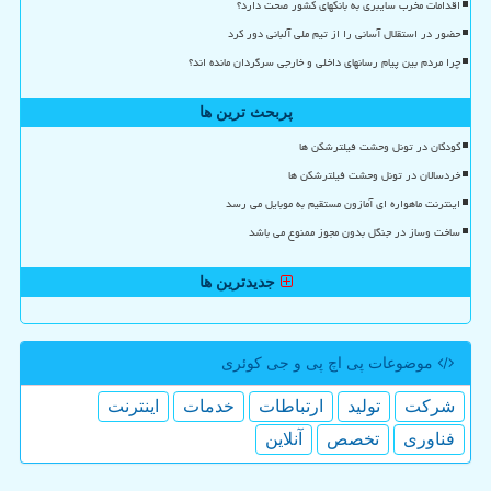
اقدامات مخرب سایبری به بانکهای کشور صحت دارد؟
حضور در استقلال آسانی را از تیم ملی آلبانی دور کرد
چرا مردم بین پیام رسانهای داخلی و خارجی سرگردان مانده اند؟
پربحث ترین ها
کودکان در تونل وحشت فیلترشکن ها
خردسالان در تونل وحشت فیلترشکن ها
اینترنت ماهواره ای آمازون مستقیم به موبایل می رسد
ساخت وساز در جنگل بدون مجوز ممنوع می باشد
جدیدترین ها
موضوعات پی اچ پی و جی كوئری
شركت
تولید
ارتباطات
خدمات
اینترنت
فناوری
تخصص
آنلاین