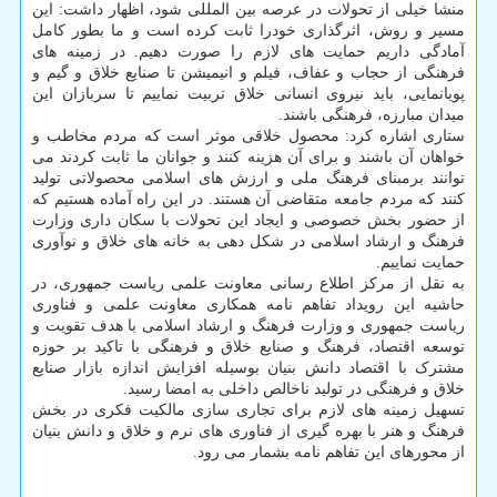
منشا خیلی از تحولات در عرصه بین المللی شود، اظهار داشت: این
مسیر و روش، اثرگذاری خودرا ثابت کرده است و ما بطور کامل
آمادگی داریم حمایت های لازم را صورت دهیم. در زمینه های
فرهنگی از حجاب و عفاف، فیلم و انیمیشن تا صنایع خلاق و گیم و
پویانمایی، باید نیروی انسانی خلاق تربیت نماییم تا سربازان این
میدان مبارزه، فرهنگی باشند.
ستاری اشاره کرد: محصول خلاقی موثر است که مردم مخاطب و
خواهان آن باشند و برای آن هزینه کنند و جوانان ما ثابت کردند می
توانند برمبنای فرهنگ ملی و ارزش های اسلامی محصولاتی تولید
کنند که مردم جامعه متقاضی آن هستند. در این راه آماده هستیم که
از حضور بخش خصوصی و ایجاد این تحولات با سکان داری وزارت
فرهنگ و ارشاد اسلامی در شکل دهی به خانه های خلاق و نوآوری
حمایت نماییم.
به نقل از مرکز اطلاع رسانی معاونت علمی ریاست جمهوری، در
حاشیه این رویداد تفاهم نامه همکاری معاونت علمی و فناوری
ریاست جمهوری و وزارت فرهنگ و ارشاد اسلامی با هدف تقویت و
توسعه اقتصاد، فرهنگ و صنایع خلاق و فرهنگی با تاکید بر حوزه
مشترک با اقتصاد دانش بنیان بوسیله افزایش اندازه بازار صنایع
خلاق و فرهنگی در تولید ناخالص داخلی به امضا رسید.
تسهیل زمینه های لازم برای تجاری سازی مالکیت فکری در بخش
فرهنگ و هنر با بهره گیری از فناوری های نرم و خلاق و دانش بنیان
از محورهای این تفاهم نامه بشمار می رود.