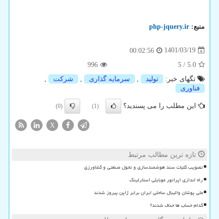
منبع:
php-jquery.ir
1401/03/19
00:02:56
996
5
/
5.0
تگهای خبر:
تولید
,
سرمایه گذاری
,
شركت
,
فناوری
این مطلب را می پسندید؟
(0)
(1)
X
تازه ترین مطالب مرتبط
تصویب کلیات سند هوشمندسازی و تحول صنعتی و کشاورزی
راه اندازی اپراتور موبایلی استارلینک
ملی پوشان والیبال ساحلی ایران برابر ژاپن پیروز شدند
کدام حساب ها حذف شدند؟