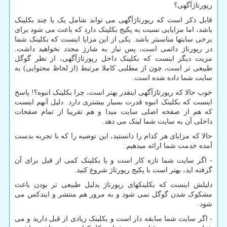
رپورتاژآگهی؟
قابل ذکر است که رپورتاژآگهی می تواند شامل یک یا چند بکلینک
باشد، اما مزایایی نسبت به پکیج بکلینک دارد که باعث می شود برای
برخی سایتها مناسبتر باشد. یکی از این مزایا اینست که بکلینک شما
در رپورتاژ دائمی است، پس نیاز به شارژ مجدد نخواهید داشت.
مزیت دیگر اینست که بکلینک داخل رپورتاژآگهی، از نظر گوگل
طبیعی تر است، چون از مطلبی کاملا مرتبط (از لحاظ محتوایی) به
سایت شما داده شده است.
خوب حالا که رپورتاژآگهی اینقدر بهتر است، چرا بکلینک انبوه؟! پاسخ
اینست که بکلینک انبوه قدرت بسیار بیشتری دارد. دلیل آنهم اینست
که هم از صفحه اصلی سایت مبدا و هم تقریبا از تمام صفحات
داخلی آن به سایت شما لینک می دهد.
حالا که مزایای هر کدام را دانستید، این توصیه را که با تجربه بدست
آمده خدمت شما ارائه میدهیم:
- اگر سایت شما تازه کار است و یا بکلینک کمی از قبل برای آن
گرفته اید، بهتر است با پکیج رپورتاژ شروع کنید.
دلیلش اینست که بکلینکهای رپورتاژ بدلیل طبیعی تر بودن باعث
مشکوک شدن گوگل نمی شود و به مرور هم منتشر و ایندکس می
شود.
- اگر سایت شما سابقه دار است و بکلینک زیادی از قبل دارید و می