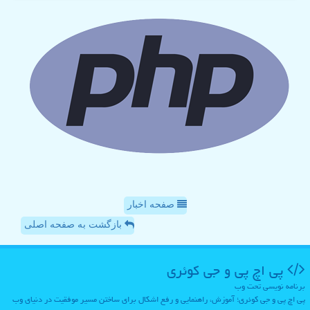
صفحه اخبار
بازگشت به صفحه اصلی
پی اچ پی و جی كوئری
برنامه نویسی تحت وب
پی اچ پی و جی کوئری؛ آموزش، راهنمایی و رفع اشکال برای ساختن مسیر موفقیت در دنیای وب