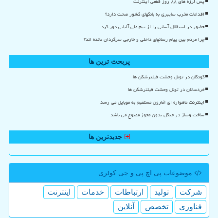
پس لرزه های ۸۸ روز قطعی اینترنت
اقدامات مخرب سایبری به بانکهای کشور صحت دارد؟
حضور در استقلال آسانی را از تیم ملی آلبانی دور کرد
چرا مردم بین پیام رسانهای داخلی و خارجی سرگردان مانده اند؟
پربحث ترین ها
کودکان در تونل وحشت فیلترشکن ها
خردسالان در تونل وحشت فیلترشکن ها
اینترنت ماهواره ای آمازون مستقیم به موبایل می رسد
ساخت وساز در جنگل بدون مجوز ممنوع می باشد
جدیدترین ها
موضوعات پی اچ پی و جی كوئری
شركت
تولید
ارتباطات
خدمات
اینترنت
فناوری
تخصص
آنلاین