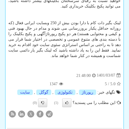
خواهید نسبت به رقبای سرسختتان بکلینکهای بیشتر داشته باشید،
می توانید پکیج بکلینک خریداری کنید.
لینک بگیر دات کام با دارا بودن بیش از 250 وبسایت ایرانی فعال (که
روزانه حداقل یکبار بروزرسانی می شوند و مدام در حال بهبود فنی
و کیفی و محتوایی هستند) هر دو پکیج رپورتاژآگهی و پکیج بکلینک را
با دسته بندی های متنوع عمومی و تخصصی در اختیار شما قرار می
دهد تا به راحتی بر اساس استراتژی سئوی سایت خود اقدام به خرید
نمایید. فقط این را به یاد داشته باشید که لینک بگیر یار دائمی سایت
شماست و همیشه در کنار شما خواهد ماند.
1401/03/07
21:48:00
1347
5
/
5.0
تگهای خبر:
رپورتاژ
,
تكنولوژی
,
گوگل
,
سایت
این مطلب را می پسندید؟
(0)
(1)
X