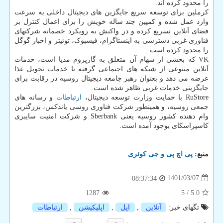
را محدود کرده اند.
کرملین برای توسعه سریع جایگزین های دیجیتال داخلی به سرعت
وارد عمل شده و کمپین چند ساله خویش را برای اعمال کنترل بر
فضای آنلاین تسریع کرده و در واکنش به رویکرد خصمانه شرکتهای
فناوری غربی دسترسی به اینستاگرام، فیسبوک، توئیتر و اخبار گوگل
را محدود کرده است.
VK که بخشی از سهام آن متعلق به گازپروم مدیا است، خدمات
آنلاین متنوعی از شبکه های اجتماعی گرفته تا خدمات تحویل غذا
عرضه می دهد و بعنوان رهبر جامعه دیجیتال روسیه در رقابت برای
جایگزینی خدمات غربی ظاهر شده است.
RuStore با حمایت وزارت توسعه دیجیتال،
ارتباطات
و رسانه های
جمعی روسیه، و همینطور شرکت فناوری روسی یاندکس، بزرگترین
وام دهنده کشور روسیه یعنی Sberbank و شرکت امنیت سایبری
کاسپراسکای بوجود آمده است.
منبع:
پی اچ پی و جی كوئری
1401/03/07
08:37:34
1287
5
/
5.0
تگهای خبر:
آنلاین
,
اپل
,
اپلیكیشن
,
ارتباطات