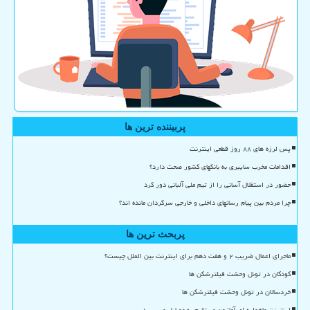
پربیننده ترین ها
پس لرزه های ۸۸ روز قطعی اینترنت
اقدامات مخرب سایبری به بانکهای کشور صحت دارد؟
حضور در استقلال آسانی را از تیم ملی آلبانی دور کرد
چرا مردم بین پیام رسانهای داخلی و خارجی سرگردان مانده اند؟
پربحث ترین ها
ماجرای اعمال ضریب ۲ و هفت دهم برای اینترنت بین الملل چیست؟
کودکان در تونل وحشت فیلترشکن ها
خردسالان در تونل وحشت فیلترشکن ها