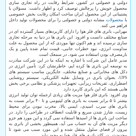
دولتی و خصولتی در کشور، شرایط رقابت در راه تجاری سازی
محصول خویش را پرچالش توصیف کرد و اظهار داشت: مسؤلان با
پشتیبانی از این محصول ایران ساخت امکان رقابت بخش خصوصی
با
محصولات
مشابه دولتی و خصولتی را برای محصولات تولید داخل
فراهم می کنند.
مهرابی، باتری های فلز هوا را دارای کاربردهای بسیار گسترده ای در
صنایع مختلف دانست و افزود: این باتری ها در دنیا به مرحله تجاری
سازی نرسیده اند و هم اکنون تنها موردی که از این محصول به علت
مداومت انرژی، نبود خطرات جانبی، قیمت تمام شده پایین و یک
بارمصرف بودن استفاده می شود، در سمعک است.
مدیر عامل این شرکت با اشاره به اینکه ما در این شرکت مبادرت
به توسعه این باتری ها کرده ایم، خاطرنشان کرد: تأمین انرژی در
دکل های مخابراتی و صنایع مختلف، جایگزین مناسب سیستم های
UPS، بعنوان باتری در وسایل نقلیه الکتریکی، سیستم روشنایی
اضطراری، تفریحات زیرآبی، تجهیزات پزشکی و نظامی برخی بخش
هایی هستند که این باتری کاربرد دارد.
وی افزود: باتری فلز هوا مزیت های زیادی ازجمله توان تولید انرژی
بیشتر تا ۵ برابر نسبت به باتری های لیتیومی و تا ۴۰ برابر نسبت به
باتری های سرب اسیدی، ایمنی بالا، مخرب نبودن برای محیط
زیست، شارژ شدن سریع و قابلیت انعطاف در طراحی را دارد. در
ساخت این باتری ها از اسیدها استفاده نمی گردد و این مورد هم جزو
دیگر مزیت های آن به حساب می آید، همینطور بخشی از باتری به
بیرون از فضای سلول منتقل شده و این مورد سبب می شود تا
محدودیتی در کاتد باتری های فلز هوا به وجود نیاید.