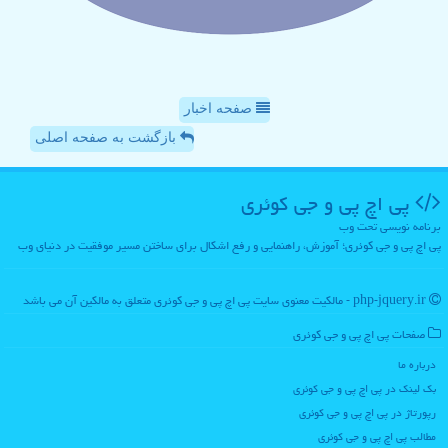
صفحه اخبار
بازگشت به صفحه اصلی
پی اچ پی و جی كوئری
برنامه نویسی تحت وب
پی اچ پی و جی کوئری؛ آموزش، راهنمایی و رفع اشکال برای ساختن مسیر موفقیت در دنیای وب
php-jquery.ir - مالکیت معنوی سایت پی اچ پی و جی كوئری متعلق به مالکین آن می باشد
صفحات پی اچ پی و جی كوئری
درباره ما
بک لینک در پی اچ پی و جی كوئری
رپورتاژ در پی اچ پی و جی كوئری
مطالب پی اچ پی و جی كوئری