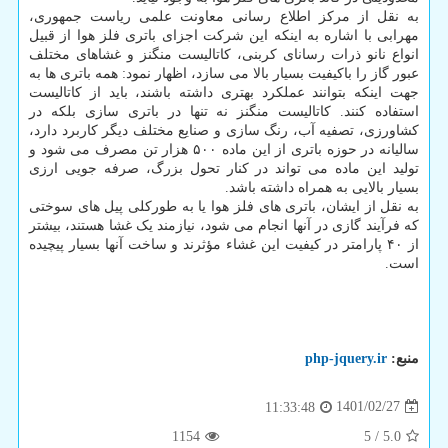
به نقل از مرکز اطلاع رسانی معاونت علمی ریاست جمهوری،
مهرابی با اشاره به اینکه این شرکت اجزای باتری فلز هوا از قبیل
انواع نانو ذرات رسانای کربنی، کاتالیست منگنز و غشاهای مختلف
عبور گاز را باکیفیت بسیار بالا می سازد، اظهار نمود: همه باتری ها به
جهت اینکه بتوانند عملکرد بهتری داشته باشند، باید از کاتالیست
استفاده کنند. کاتالیست منگنز نه تنها در باتری سازی بلکه در
کشاورزی، تصفیه آب، رنگ سازی و صنایع مختلف دیگر کاربرد دارد،
سالیانه در حوزه باتری از این ماده ۵۰۰ هزار تن مصرف می شود و
تولید این ماده می تواند در کنار تحول بزرگ، صرفه جویی ارزی
بسیار بالایی به همراه داشته باشد.
به نقل از ایشان، باتری های فلز هوا یا به طورکلی پیل های سوختی
که فرآیند گازی در آنها انجام می شود، نیازمند یک غشا هستند، بیشتر
از ۴۰ پارامتر در کیفیت این غشاء مؤثرند و ساخت آنها بسیار پیچیده
است.
منبع:
php-jquery.ir
1401/02/27
11:33:48
1154
5
/
5.0