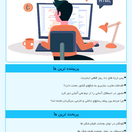
پربیننده ترین ها
پس لرزه های ۸۸ روز قطعی اینترنت
اقدامات مخرب سایبری به بانکهای کشور صحت دارد؟
حضور در استقلال آسانی را از تیم ملی آلبانی دور کرد
چرا مردم بین پیام رسانهای داخلی و خارجی سرگردان مانده اند؟
پربحث ترین ها
کودکان در تونل وحشت فیلترشکن ها
خردسالان در تونل وحشت فیلترشکن ها