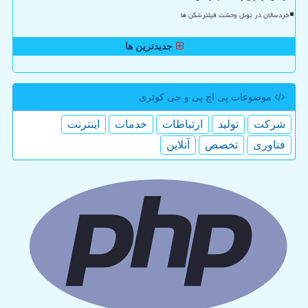
خردسالان در تونل وحشت فیلترشکن ها
جدیدترین ها
موضوعات پی اچ پی و جی كوئری
شركت
تولید
ارتباطات
خدمات
اینترنت
فناوری
تخصص
آنلاین