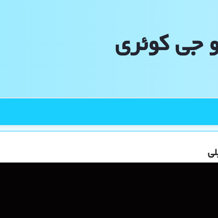
و جی كوئری
لی