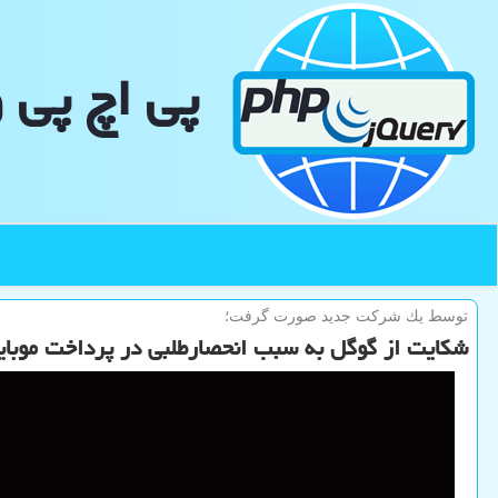
پی اچ پی 
توسط یك شركت جدید صورت گرفت؛
شکایت از گوگل به سبب انحصارطلبی در پرداخت موبای