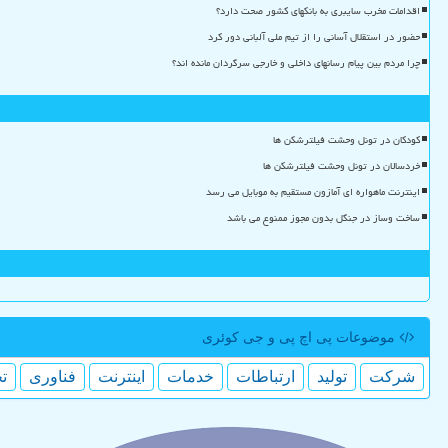
اقدامات مخرب سایبری به بانکهای کشور صحت دارد؟
حضور در استقلال آسانی را از تیم ملی آلبانی دور کرد
چرا مردم بین پیام رسانهای داخلی و خارجی سرگردان مانده اند؟
کودکان در تونل وحشت فیلترشکن ها
خردسالان در تونل وحشت فیلترشکن ها
اینترنت ماهواره ای آمازون مستقیم به موبایل می رسد
ساخت وساز در جنگل بدون مجوز ممنوع می باشد
موضوعات پی اچ پی و جی كوئری
شركت
تولید
ارتباطات
خدمات
اینترنت
فناوری
ت