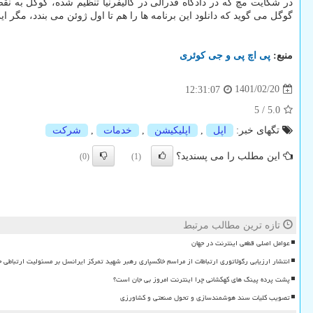
در شکایت مچ که در دادگاه فدرالی در کالیفرنیا تنظیم شده، گوگل به ن
گوگل می گوید که دانلود این برنامه ها را هم تا اول ژوئن می بندد، مگر ا
منبع:
پی اچ پی و جی كوئری
1401/02/20
12:31:07
5
/
5.0
تگهای خبر:
اپل
,
اپلیكیشن
,
خدمات
,
شركت
این مطلب را می پسندید؟
(0)
(1)
تازه ترین مطالب مرتبط
عوامل اصلی قطعی اینترنت در جهان
انتشار ارزیابی رگولاتوری ارتباطات از مراسم خاکسپاری رهبر شهید تمرکز ایرانسل بر مسئولیت ارتباطی 
پشت پرده پینگ های کهکشانی چرا اینترنت امروز بی جان است؟
تصویب کلیات سند هوشمندسازی و تحول صنعتی و کشاورزی