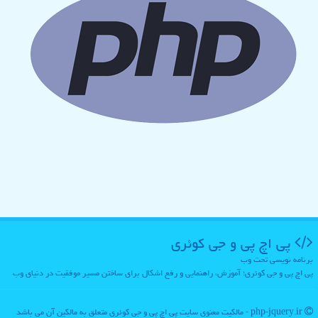
پی اچ پی و جی كوئری
برنامه نویسی تحت وب
پی اچ پی و جی کوئری؛ آموزش، راهنمایی و رفع اشکال برای ساختن مسیر موفقیت در دنیای وب
php-jquery.ir - مالکیت معنوی سایت پی اچ پی و جی كوئری متعلق به مالکین آن می باشد