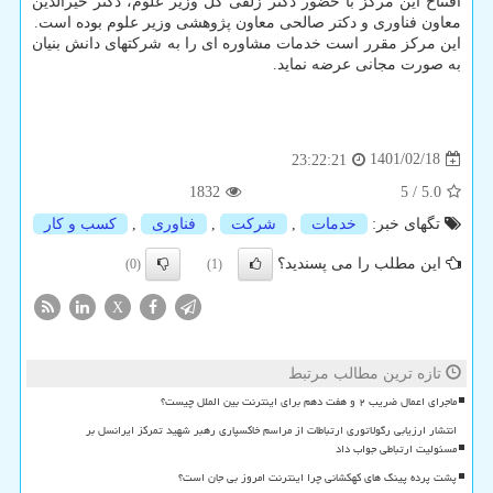
افتتاح این مرکز با حضور دکتر زلفی گل وزیر علوم، دکتر خیرالدین
معاون فناوری و دکتر صالحی معاون پژوهشی وزیر علوم بوده است.
این مرکز مقرر است خدمات مشاوره ای را به شرکتهای دانش بنیان
به صورت مجانی عرضه نماید.
1401/02/18
23:22:21
1832
5
/
5.0
تگهای خبر:
خدمات
,
شركت
,
فناوری
,
كسب و كار
این مطلب را می پسندید؟
(0)
(1)
X
تازه ترین مطالب مرتبط
ماجرای اعمال ضریب ۲ و هفت دهم برای اینترنت بین الملل چیست؟
انتشار ارزیابی رگولاتوری ارتباطات از مراسم خاکسپاری رهبر شهید تمرکز ایرانسل بر
مسئولیت ارتباطی جواب داد
پشت پرده پینگ های کهکشانی چرا اینترنت امروز بی جان است؟