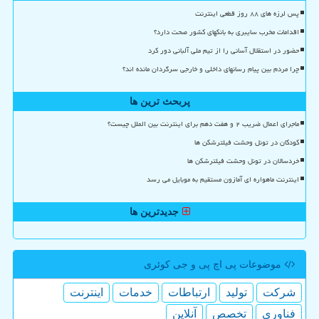
پس لرزه های ۸۸ روز قطعی اینترنت
اقدامات مخرب سایبری به بانکهای کشور صحت دارد؟
حضور در استقلال آسانی را از تیم ملی آلبانی دور کرد
چرا مردم بین پیام رسانهای داخلی و خارجی سرگردان مانده اند؟
پربحث ترین ها
ماجرای اعمال ضریب ۲ و هفت دهم برای اینترنت بین الملل چیست؟
کودکان در تونل وحشت فیلترشکن ها
خردسالان در تونل وحشت فیلترشکن ها
اینترنت ماهواره ای آمازون مستقیم به موبایل می رسد
جدیدترین ها
موضوعات پی اچ پی و جی كوئری
شركت
تولید
ارتباطات
خدمات
اینترنت
فناوری
تخصص
آنلاین