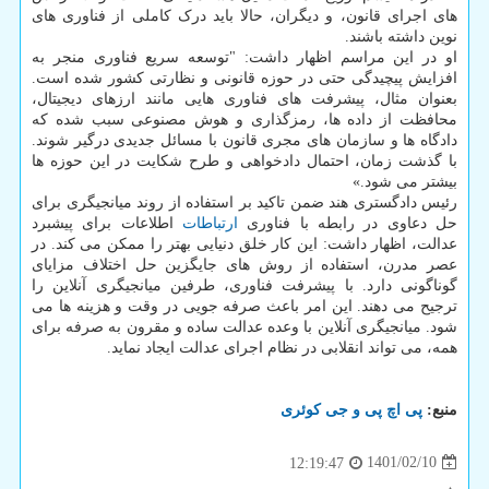
های اجرای قانون، و دیگران، حالا باید درک کاملی از فناوری های
نوین داشته باشند.
او در این مراسم اظهار داشت: "توسعه سریع فناوری منجر به
افزایش پیچیدگی حتی در حوزه قانونی و نظارتی کشور شده است.
بعنوان مثال، پیشرفت های فناوری هایی مانند ارزهای دیجیتال،
محافظت از داده ها، رمزگذاری و هوش مصنوعی سبب شده که
دادگاه ها و سازمان های مجری قانون با مسائل جدیدی درگیر شوند.
با گذشت زمان، احتمال دادخواهی و طرح شکایت در این حوزه ها
بیشتر می شود.»
رئیس دادگستری هند ضمن تاکید بر استفاده از روند میانجیگری برای
حل دعاوی در رابطه با فناوری
ارتباطات
اطلاعات برای پیشبرد
عدالت، اظهار داشت: این کار خلق دنیایی بهتر را ممکن می کند. در
عصر مدرن، استفاده از روش های جایگزین حل اختلاف مزایای
گوناگونی دارد. با پیشرفت فناوری، طرفین میانجیگری آنلاین را
ترجیح می دهند. این امر باعث صرفه جویی در وقت و هزینه ها می
شود. میانجیگری آنلاین با وعده عدالت ساده و مقرون به صرفه برای
همه، می تواند انقلابی در نظام اجرای عدالت ایجاد نماید.
منبع:
پی اچ پی و جی كوئری
1401/02/10
12:19:47