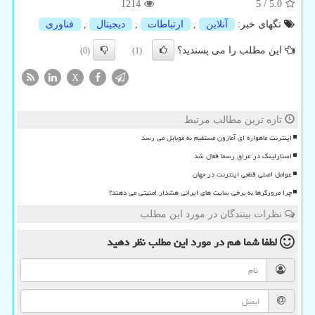
1214
5
/
5.0
تگهای خبر:
آنلاین
,
ارتباطات
,
دیجیتال
,
فناوری
این مطلب را می پسندید؟
(0)
(1)
X
تازه ترین مطالب مرتبط
اینترنت ماهواره ای آمازون مستقیم به موبایل می رسد
استارلینک در عراق رسما فعال شد
عوامل اصلی قطعی اینترنت در جهان
چرا مرورگرها به برخی سایت های ایرانی هشدار امنیتی می دهند؟
نظرات بینندگان در مورد این مطلب
لطفا شما هم
در مورد این مطلب
نظر دهید