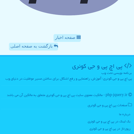
صفحه اخبار
بازگشت به صفحه اصلی
پی اچ پی و جی كوئری
برنامه نویسی تحت وب
پی اچ پی و جی کوئری؛ آموزش، راهنمایی و رفع اشکال برای ساختن مسیر موفقیت در دنیای وب
php-jquery.ir - مالکیت معنوی سایت پی اچ پی و جی كوئری متعلق به مالکین آن می باشد
صفحات پی اچ پی و جی كوئری
درباره ما
بک لینک در پی اچ پی و جی كوئری
رپورتاژ در پی اچ پی و جی كوئری