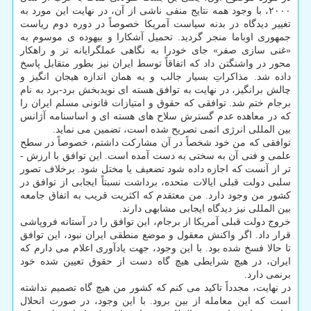
۲۰۰۰، با وجود همه نتایج منفی ناشی از آن، در نهایت این مورد به
تغییر دیدگاه در بدنه سیاست آمریکا خصوصاً در دوره دوم ریاست
جمهوری اوباما منجر گردید. تحمیل آشکارا و بیهوده ­ی موسوم به
«غنی سازی صفر» جای خودرا به نگاهی عمل­گرایانه­ تر و راهکار
محور در واشنگتن داد که اتفاقاً توسط ایران نیز بطور متقابل پاسخ
داده شد. مذاکراتِ بسیار جالب و به همان اندازه هیجان ­انگیز و
چالش برانگیز، در نهایت به توافق هسته ­ای نوید­بخش برد-برد به نام
برجام ختم شد. توافقی که حقوق و امتیازات قانونی مسلم ایران را
که در معاهده عدم گسترش سلاح های هسته ­ای و اساسنامه آژانس
بین المللی انرژی اتمی تصریح شده است، تضمین می نماید.
توافقی که من خود شخصاً در آن مشارکت داشتم، خصوصاً در سطح
علمی و فنی آن به سختی به دست آمده است. این توافق با ارزش ­
تر از آنست که اجازه داده شود تضعیف یا مختل شود. برخلاف تصور
سلبی دولت قبلی ایالات متحده، برداشت نسبتاً ایجابی از توافق در
کشور من وجود دارد. من معتقدم که اکثریت قریب به اتفاق جامعه
بین­ المللی نیز دیدگاه ایجابی مشابهی دارند.
خروج دولت قبلی آمریکا از برجام، این توافق را در آستانه فروپاشی
قرار داد. اگر واکنش معقول و موضع منطقی ایران نبود، این توافق
تا حالا فسخ شده بود. با این وجود، جهت یادآوری اعلام می­ دارم که
ایران، در هیچ شرایطی هیچ گاه دست از حقوق تعیین شده خود
برنمی دارد.
در نهایت، مجدداً تاکید می کنم که کشور من هیچ گاه تصمیم نداشته
است که این معامله از بین برود. با این وجود، در صورت انحلال