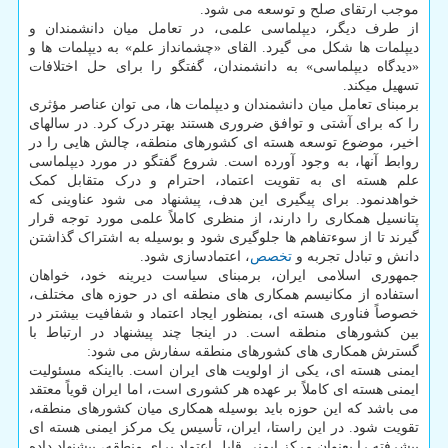
موجب ارتقای صلح و توسعه می ­شود.
از طرف دیگر، دیپلماسی علمی، در تعامل میان دانشمندان و
دیپلمات­ ها شکل می­ گیرد. القای «چشم­انداز علم» به دیپلمات­ ها و
«دیدگاه دیپلماسی» به دانشمندان، گفتگو را برای حل اختلافات
تسهیل می­کند.
برمبنای تعامل میان دانشمندان و دیپلمات ­ها، می­ توان عناصر مؤثری
را که برای آشتی و توافق ضروری هستند بهتر درک کرد. در سالهای
اخیر، موضوع توسعه هسته ای کشورهای منطقه، چالش هایی را در
روابط آنها، به وجود آورده است. شروع گفتگو در مورد دیپلماسی
علم هسته ­ای به تقویت اعتماد، احترام و درک متقابل کمک
خواهدنمود. برای پیگیری این هدف، پیشنهاد می شود عناوینی که
پتانسیل همکاری را دارند، از منظری کاملاً علمی مورد توجه قرار
گیرند تا از سوء­تفاهم ­ها جلوگیری شود و بوسیله به اشتراک گذاشتن
دانش و تبادل تجربه و
تخصص
، اعتمادسازی شود.
جمهوری اسلامی ایران، برمبنای سیاست دیرینه خود، خواهان
استفاده از مکانیسم همکاری ­های منطقه ­ای در حوزه ­های مختلف،
خصوصاً فناوری هسته ­ای، بمنظور ایجاد اعتماد و شفافیت بیشتر در
بین کشورهای منطقه است. در اینجا چند پیشنهاد در ارتباط با
گسترش همکاری­ های کشورهای منطقه سفارش می ­شود:
ایمنی هسته ­ای، یکی از اولویت ­های ایران است. بااینکه مسئولیت
ایمنی هسته ­ای کاملاً بر عهده هر کشوری است، اما ایران قویاً معتقد
می باشد که این حوزه باید بوسیله همکاری میان کشورهای منطقه،
تقویت شود. در این راستا، ایران، تأسیس یک مرکز ایمنی هسته ­ای
پیشرفته را بعنوان مرکز ایمنی قابل اعتماد برای منطقه، پیشنهاد داده