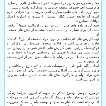
معتبر همچون موارد زیر در تحقق هدف والای مناطق عاری از سلاح­
های هسته ای، خصوصاً منطقه خاورمیانه، مشارکت داشته باشند:
جمع ­آوری داده ­های علمی بمباران اتمی هیروشیما و ناکازاکی. لازم
است که جامعه علمی افکار عمومی را نسبت به اینگونه اعمال
هولناک حساس کنند.
جمع ­آوری داده ­های فنی از ریزش مواد رادیواکتیو صدها آزمایش
هسته ­ای برای نشان دادن شدت فاجعه استفاده از سلاح ­های هسته ­
ای.
تهیه گزارش­ های فنی/علمی در مورد حوادث هسته ای بزرگ گذشته:
حادثه تری مایل آیلند در ایالات متحده، چرنوبیل در اوکراین و
فوکوشیما در ژاپن. چنین گزارش هایی افکار عمومی را روشن می
کند و سبب می­ شود تا تصمیم گیران سیاسی خودرا به اتخاذ تدابیر
منطقی و احتیاط ­آمیز در ارتباط با استفاده صلح آمیز از انرژی هسته
ای متعهد بدانند.
ایجاد پایگاه جامع داده از تأسیسات هسته ­ای که خارج از مکانیسم ­
های راستی ­آزمایی بین ­المللی هستند، خصوصاً آنهایی که تصور می ­
شود برای تولید و بکارگیری سلاح­ های هسته ­ای در منطقه، به ویژه
در اسرائیل باشند.
در مورد سومین موضوع متذکر می­ شویم که امروزه شرایط زندگی
مردمی که در خاورمیانه و شمال آفریقا زندگی می ­کنند به مرحله ­
ای رسیده است که نیاز به صلح و توسعه پایدار، به یک ضرورت