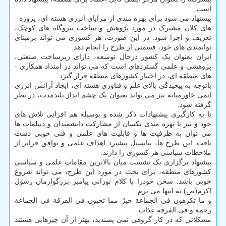
است.
پیشنهاد می­ شود برای بهره ­مندی از مزایای انرژی هسته­ ای، پروژه ­
های کلان مشترک در مورد پژوهش و ساخت نیروگاه­ های کوچک،
تعریف و اجرا شود. در این صورت، هر کشوری می ­تواند برمبنای
توانمندی ­های خود، قسمتی از طرح را انجام دهد.
ایران بعنوان یک کشور درحال توسعه، دارای زیرساخت صنعتی،
پژوهشی و علمی گسترده­ای است که می­ تواند در امتداد همکاری ­
های منطقه­ ای، در اختیار کشورهای منطقه قرار گیرد.
باتوجه به پیچیدگی بالای علم و فناوری هسته­ ای، ایجاد آژانس انرژی
اتمی خاورمیانه نیز می ­تواند بعنوان یک چشم ­انداز بلند­مدت، در نظر
گرفته شود.
با به کارگیری پیشنهادات ذکر ­شده و بوسیله هم ­افزایی تلاش ­های
خود و نیز با بهره ­مندی یکسان از مشارکت دانشمندان و دیپلمات ها
می­ توان به ظرفیت­ ها و قابلیت ­های علمی و فنی خوبی دست
یافت. این طرح ­ها، پتانسیل پیشبرد اهداف علمی و توافق فراتر از
ملاحظات سیاسی هر کشوری را دارند.
پیشنهاد برگزاری یک نشست میان بالاترین مقامات علمی و سیاسی
کشورهای منطقه، برای بحث در مورد این طرح، می­ تواند شروع
خوبی باشد. سخن خودرا با کلام نورانی پیامبر بزرگوارمان رسول
اکرم(ص) به انتها می­ برم:
و ما تکرهون فی الجماعة خیرٌ مما تحبون فی الفرقة فی الجماعة
رحمة و فی الفرقة عذاب
مشکلاتی که در کار گروهی نمی ­پسندید، بهتر از آن چیزهایی هستند