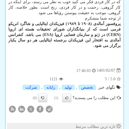
که در کار فردی فکر می ­کنید خوب به نظر می­ رسند، برای اینکه در
کار گروهی، رحمت و در کار فردی، رنج است. بطور خلاصه، کار
گروهی، موجب به حقیقت پیوستن رؤیاها می ­شود.
از توجه شما متشکرم.
پروفسور آمالدی (۱۹۰۸ تا ۱۹۸۹) فیزیکدان ایتالیایی و شاگرد انریکو
فرمی است که از بنیان­گذاران شورای تحقیقات هسته­ ای اروپا
(CERN) در ژنو و سازمان فضایی اروپا (ESA) می­ باشد. کنفرانس
آمالدی به افتخار این فیزیکدان برجسته ایتالیایی هر دو سال یکبار
برگزار می­ شود.
1401/02/07
17:46:03
1121
5
/
5.0
تگهای خبر:
تخصص
,
تولید
,
رایانه
,
شركت
این مطلب را می پسندید؟
(0)
(1)
X
تازه ترین مطالب مرتبط