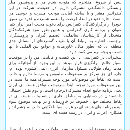
پیش از شروع، مفتخرم که متوجه شدم من و پروفسور میلر
وابستگی دانشگاهی مشترکی داریم. در حقیقت، شرکت در این
کنفرانس معتبر و با سابقه آمالدی موجب مسرت و خوشی من
است. اجازه دهید در ابتدا، فرصت را مغتنم شمرده و قدردانی عمیق
خودرا از برگزارکنندگان کنفرانس برای دعوت محبت­ آمیز ابراز کنم.
عنوان و برنامه کاری کنفرانس و همین طور تنوع شرکت­کنندگان
متشکل از کارشناسان بین­المللی، تصمیم­ گیران و پژوهشگران
برجسته، اشاره به ارتباط آن با طیف گسترده­­ای از مسائل جدی
منطقه ­ای که، بطور مثال، خاورمیانه و جوامع بین­ المللی با آن­ها
دست و پنجه نرم می کنند، دارد.
سخنرانی در کنفرانسی با این کیفیت و قابلیت، من را در موقعیت
بسیار چالش برانگیزی قرار می­دهد. با این وجود، از آنجائیکه برای
مدت زمان طولانی مسئول سازمان انرژی اتمی کشورم بوده ام،
چاره ای جز تمرکز بر موضوعات ملموس و مرتبط ندارم و جالب
است که اتفاقاً این موضوعات مورد توجه مشترک همه ما است. در
بین موضوعات مورد توجه، ابتدا سرنوشت توافق هسته ­ای ایران
یعنی برنامه جامع اقدام مشترک (برجام) است. و دوم نقش احتمالی
دانشمندان در دستیابی به مناطق عاری از تسلیحات هسته­ ای در
نقاط مختلف جهان خصوصاً در خاورمیانه و در نهایت موضوع سوم
آینده برنامه ­های هسته ­ای در غرب آسیا با نگاهی خاص به چشم انداز
همکاری اعراب و ایران در زمینه هسته ­ای است.
در مورد موضوع اول، یعنی بن بست طولانی مدت با غرب از سال