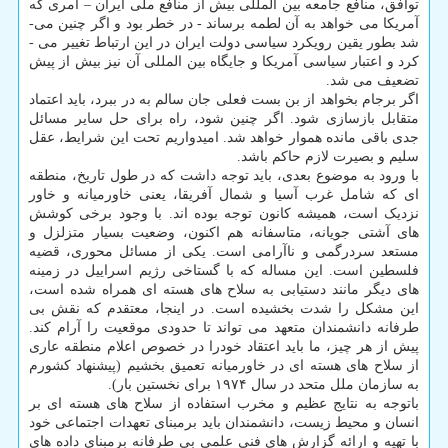
توافق، منافع جامعه بین المللی بیش از منافع ملی ایران – امری که
آمریکا می خواهد به آن لطمه برساند - در خطر بود و اگر چنین می­
شد بطور یقین رویکرد سیاسی دولت ایران در این ارتباط تغییر می ­
کرد و اعتبار سیاسی آمریکا و جایگاه بین­ المللی آن نیز بیش از پیش
تضعیف می­ شد.
اگر برجام بخواهد از بن بست فعلی جان سالم به در ببرد، باید اعتماد
متقابل بازسازی شود. اگر چنین شود، راه برای حل سایر مسائل
جدی باقی مانده هموار خواهد شد. امیدواریم تحت این شرایط، عقل
سلیم و بصیرت لازم حاکم باشد.
با ورود به موضوع بعدی، باید توجه داشت که در طول تاریخ، منطقه
ای که شامل غرب آسیا و شمال آفریقا، یعنی خاورمیانه و خاور
نزدیک است، همیشه کانون توجه بوده اند. با وجود برخی کوشش
های آشتی جویانه، متاسفانه هم اکنون، وضعیت بسیار متزلزل و
مستعد سردرگمی و ناآرامی است. یکی از مسائل محوری، قضیه
فلسطین است. این مساله که با گستاخی رژیم اسراییل در زمینه
های دیگر مانند دستیابی به سلاح های هسته ای همراه شده است،
این مشکل را شدت بخشیده است. در اینجا، معتقدم که نقش بی
طرفانه دانشمندان متعهد می تواند تا حدودی موقعیت را آرام کند.
پیش از هر چیز، ما باید اعتقاد خودرا در خصوص اعلام منطقه عاری
از سلاح ­های هسته ­ای در خاورمیانه تعمیق بخشیم (پیشنهاد کشورم
به سازمان ملل متحد در سال ۱۹۷۴ برای نخستین بار).
باتوجه به نتایج عظیم و مخرب استفاده از سلاح­ های هسته­ ای بر
انسان و محیط زیست، دانشمندان باید برمبنای تعهدات اجتماعی خود
با تهیه و ارائه گزارش های فنی علمی بی طرفانه برمبنای داده های