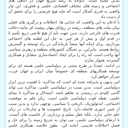
تبدیل گشته است. باتوجه به رشد سریع جهان در آگاهی ­های
اجتماعی و زمینه­ های مختلف اقتصادی، علمی و فناوری، این نیاز
واقعی به قدری آشکار است که نباید هیچ فرصتی را برای تحقق آن
از دست داد.
با اذعان به این واقعیت که جدایی­ ها، اختلافات و درگیری های فعلی
میان ملت های منطقه، ریشه در زوایای پنهان پیچیده ای مانند دخالت
قدرت های خارجی دارند، بدین جهت باید از هیچ تلاشی دریغ نکنیم تا
در قدم اول و پیش از هر چیز، به حل این لطمه ­های اجتماعی
بپردازیم، برای اینکه آنها منشأ بازماندگی در راه توسعه و گسترش
روابط هستند. بنابراین، بر نخبگان کشورهای منطقه و رهبری سیاسی
آنها واجب است که راه را برای ایجاد اعتمادسازی متقابل و همکاری
گسترده، هموار سازند.
در ادامه، عمدتا بر طرح مبتنی بر دیپلماسی علمی هسته ای برای
توسعه همکاریهای منطقه ای خصوصاً میان ایران و جهان عرب،
تمرکز خواهم کرد.
امر بدیهی و پذیرفته شده ­ای است که مذاکره، با اهمیت ترین ابزار
دیپلماسی است. بدین سبب در دیپلماسی علمی، مذاکره می ­تواند
گامی کلیدی در رسیدن به تفاهم باشد. استدلال و مذاکره با مبنای
علمی، نقطه قوت دیپلماسی علمی است. زبان علم به موقعیت
اجتماعی، ایدئولوژیک، تاریخی یا سیاسی، توجهی ندارد و بدین سبب
از چنین اموری فاصله دارد. تاریخ خصومت ­ها و منازعات در زبان
علم جایی ندارد، بلکه عقل سلیم و بردباری، از خاصیت ­های آنست.
با ارتقای دیپلماسی علمی، می ­توان به تدریج زمینه را برای حل و
فصل اختلافات قدیمی، آماده کرد. بطور خلاصه، همکاری علمی