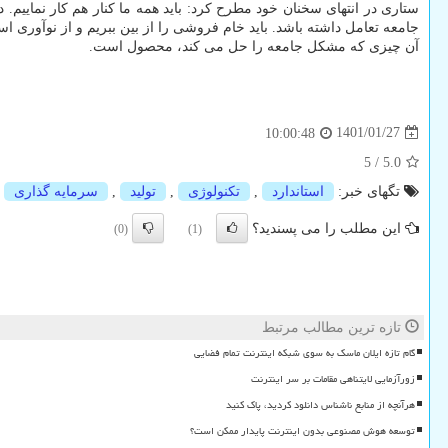
ستاری در انتهای سخنان خود مطرح کرد: باید همه ما کنار هم کار نماییم.
جامعه تعامل داشته باشد. باید خام فروشی را از بین ببریم و از نوآور
آن چیزی که مشکل جامعه را حل می کند، محصول است.
1401/01/27
10:00:48
5
/
5.0
تگهای خبر:
استاندارد
,
تكنولوژی
,
تولید
,
سرمایه گذاری
این مطلب را می پسندید؟
(0)
(1)
تازه ترین مطالب مرتبط
گام تازه ایلان ماسک به سوی شبکه اینترنت تمام فضایی
زورآزمایی لایتناهی مقامات بر سر اینترنت
هرآنچه از منابع ناشناس دانلود کردید، پاک کنید
توسعه هوش مصنوعی بدون اینترنت پایدار ممکن است؟