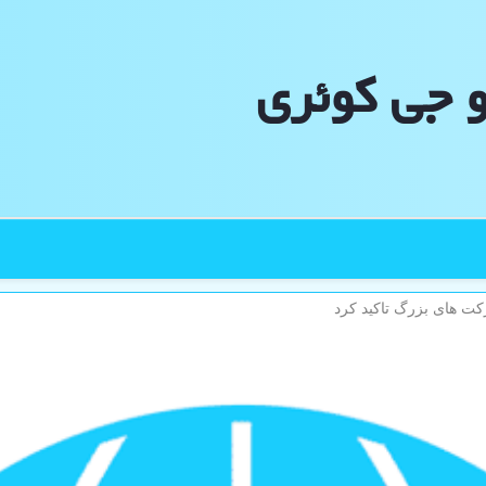
و جی كوئری
كت های بزرگ تاكید كرد