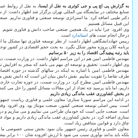
به گزارش پی اچ پی و جی کوئری به نقل از ایسنا،
صنایع مختلف در نمایشگاه بین المللی تهران برگزار شد اظهار داشت: از 
دکتر طیبی اضافه کرد: ما استراتژی توسعه صنعتی و فناوری نداریم. ص
این قبیل مسائل هستیم.
درحال انجام تست های
استاندارد
است.
رییس جهاددانشگاهی اظهار داشت: از نظر توسعه فناوری تنها مشکل ما ار
برنامه کلان پروژه محور شکل بگیرد. به بحث حجم اقتصادی در کشور توجه
باید رتبه پیچیدگی اقتصاد را به زیر ۵۰ برسانیم
مهندس فاطمی امین هم در این مراسم اظهار داشت: در وزارت صمت، در حوزه تجا
وی اظهار داشت: تحقیق و توسعه ای مهم می باشد که منجر به افزایش ت
مهندس فاطمی امین با اشاره به اینکه در سالهای گذشته در حوزه اقت
طرف تقاضا را تقویت نماییم. نقش دانش بنیان این است که دانش نقش موث
داریم، اما باید پرسید چه تعداد از این مقالات مسائل کشور را حل می ک
در بخش کشاورزی عقب ماندگی زیادی داریم
در ادامه این مراسم سورنا ستاری؛ معاون علمی و فناوری ریاست جمهور
است. بیس اصلی توسعه صنعتی کشور، صنعت مونتاژ بود. وی افزود: وقتی
است. صنعت جایی است که خودمان طراحی می نماییم و می سازیم و در ا
ستاری اضافه کرد: در بخش کشاورزی عقب ماندگی زیادی داریم و مواد غذای
چاق دارد و قوانین متناقض زیاد است.
معاون علمی و فناوری رئیس جمهور بیان نمود: بخش سنتی خصوصی ما از 
بلکه باید بدانند نوآوری سبب می شود تا ارزش افزوده شان ۱۰۰ برابر بیشتر شود.