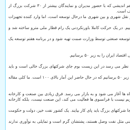
به نقل از روابط عمومی جهاددانشگاهی دکتر حمیدرضا طیبی رئیس جهاددانشگاهی در این جلسه هم اندیشی که با حضور مدیران و نمایندگان بیشتر از ۳۰ شرکت بزرگ از
دف است.
نقل شهری و بین شهری ما درحال توسعه است، اما وارد کننده تجهیزات
 فناوری شویم. در برنامه ششم توسعه باید در برنامه حمل و نقل، ۸۵ درصد داخلی سازی نماییم. در یک حرکت کاملا باورنکردنی یک رام قطار ملی مترو ساخته شد و
ژی توسعه صنعتی توسط وزارت صمت تهیه شود و در برنامه هفتم توسعه یک
ن را به زیر ۵۰ برسانیم.
ه نظر می رسد در این زیست بوم جای شرکتهای بزرگ خالی است و باید
مهندس فاطمی امین مطرح کرد: در وزارت صمت، در حوزه تجارت خارجی تمرکز ما بر مساله دانش بنیان است. ما باید رتبه پیچیدگی اقتصاد ایران را به زیر ۵۰ برسانیم که در حال حاضر این آمار بالای ۱۰۰ است. ما کلی مقاله
ها آغاز می شود و به بازار می رسد. فرق زیادی بین صنعت و کارخانه
 نیست با فرانسوی ها فعالیت می کند، این صنعت نیست، بلکه کارخانه
ا شرکتهای بزرگ باید پای کار بیایند. یک کشور نفت خیز، دولت و حکومت
نی مثل نفت وصل هستند، پشتشان گرم است و تمایلی به نوآوری ندارند