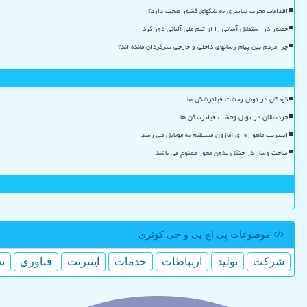
اقدامات مخرب سایبری به بانکهای کشور صحت دارد؟
حضور در استقلال آسانی را از تیم ملی آلبانی دور کرد
چرا مردم بین پیام رسانهای داخلی و خارجی سرگردان مانده اند؟
کودکان در تونل وحشت فیلترشکن ها
خردسالان در تونل وحشت فیلترشکن ها
اینترنت ماهواره ای آمازون مستقیم به موبایل می رسد
ساخت وساز در جنگل بدون مجوز ممنوع می باشد
موضوعات پی اچ پی و جی كوئری
شركت
تولید
ارتباطات
خدمات
اینترنت
فناوری
ت