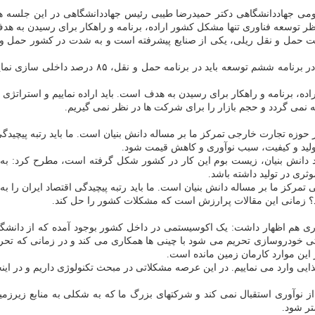
نظر توسعه فناوری تنها مشکل کشور اراده، برنامه و راهکار برای رسیدن به ه
نعت حمل و نقل ریلی، یکی از صنایع پیشرفته است و به شدت در کشور حمل و 
وی افزود: چرا نباید در یک همچین صنعتی صاحب دانش و
اده، برنامه و راهکار برای رسیدن به هدف است. باید اراده نماییم و استرات
 نمی گردد و حجم بازار را برای شرکت ها در نظر نمی گیریم.
رت خارجی تمرکز ما بر مساله دانش بنیان است. ما باید رتبه پیچیدگی اقتصاد ایرا
ولید و کیفیت، سبب نوآوری و کاهش قیمت شود.
صاد دانش بنیان، زیست بوم این کار در کشور شکل گرفته است، مطرح کرد: ب
ری در تولید داشته باشد.
نند؟ زمانی این مقالات پرارزش است که مشکلات کشور را حل کند.
ی هم اظهار داشت: یک اکوسیستمی در داخل کشور بوجود آمده که از دانشگاه 
 خودروسازی تحریم می شود با چینی ها همکاری می کند و در زمانی که تحریم
ین موارد کارمان زمین مانده است.
ی وارد می نماییم. در این عرصه مشکلاتی در مبحث تکنولوژی داریم و در اینج
نوآوری استقبال نمی کند و شرکتهای بزرگ ما که به شکلی به منابع زیرزمی