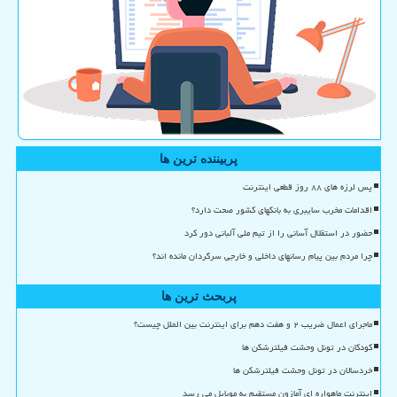
پربیننده ترین ها
پس لرزه های ۸۸ روز قطعی اینترنت
اقدامات مخرب سایبری به بانکهای کشور صحت دارد؟
حضور در استقلال آسانی را از تیم ملی آلبانی دور کرد
چرا مردم بین پیام رسانهای داخلی و خارجی سرگردان مانده اند؟
پربحث ترین ها
ماجرای اعمال ضریب ۲ و هفت دهم برای اینترنت بین الملل چیست؟
کودکان در تونل وحشت فیلترشکن ها
خردسالان در تونل وحشت فیلترشکن ها
اینترنت ماهواره ای آمازون مستقیم به موبایل می رسد