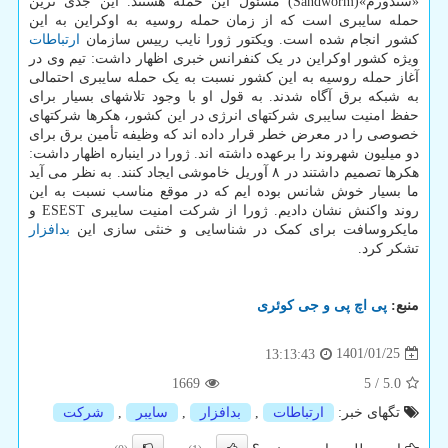
«سندورم»(Sandworm) مسئول این حمله هستند. این جدی ترین
حمله سایبری است که از زمان حمله روسیه به اوکراین به این
کشور انجام شده است. ویکتور ژورا نایب رییس سازمان
ارتباطات
ویژه کشور اوکراین در یک کنفرانس خبری اظهار داشت: تیم وی در
آغاز حمله روسیه به این کشور نسبت به یک حمله سایبری احتمالی
به شبکه برق آگاه شدند. به قول او با وجود تلاشهای بسیار برای
حفظ امنیت سایبری شرکتهای انرژی در این کشور، هکرها شرکتهای
خصوصی را در معرض خطر قرار داده اند که وظیفه تأمین برق برای
دو میلیون شهروند را برعهده داشته اند. ژورا در اینباره اظهار داشت:
هکرها تصمیم داشتند در ۸ آوریل خاموشی ایجاد کنند. به نظر می آید
ما بسیار خوش شانس بوده ایم که در موقع مناسب نسبت به این
روند واکنش نشان دادیم. ژورا از شرکت امنیت سایبری ESEST و
مایکروسافت برای کمک در شناسایی و خنثی سازی این
بدافزار
تشکر کرد.
منبع:
پی اچ پی و جی كوئری
1401/01/25
13:13:43
1669
5
/
5.0
تگهای خبر:
ارتباطات
,
بدافزار
,
سایبر
,
شركت