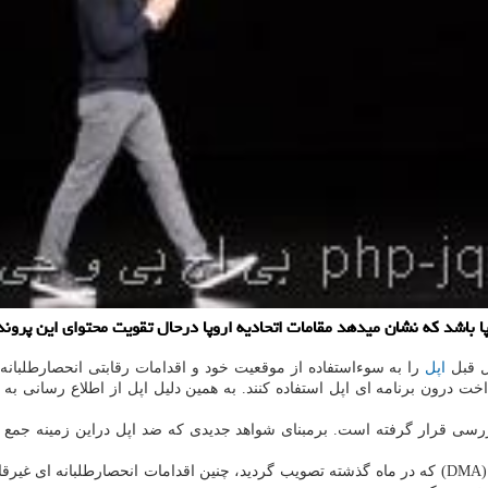
وپا باشد که نشان میدهد مقامات اتحادیه اروپا درحال تقویت محتوای این پرو
ل قبل
اپل
را به سوءاستفاده از موقعیت خود و اقدامات رقابتی انحصارطلبانه
 درون برنامه ای اپل استفاده کنند. به همین دلیل اپل از اطلاع رسانی به ک
د بررسی قرار گرفته است. برمبنای شواهد جدیدی که ضد اپل دراین زمینه ج
بر اساس قوانین جدید فناوری اتحادیه اروپا به نام قانون بازارهای دیجیتال (DMA) که در ماه گذشته تصویب گردی