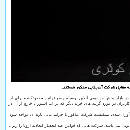
نده مقابل شرکت آمریکایی مذکور هستند.
 در بازار پخش موسیقی آنلاین بوسیله وضع قوانین محدودکننده برای اپ
اربران در مورد گزینه های خرید دیگر که در اپ استور یا خارج از آن در
مع آوری شده، ممکنست شرکت مذکور با جرایم مالی تازه ای مواجه شود.
د، چنین اقدامات انحصارطلبانه ای غیرقانونی می باشد. شرکت هایی که قوانین ضد انحصار اتحادیه اروپا را زیر پا