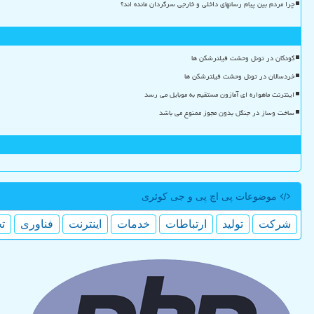
چرا مردم بین پیام رسانهای داخلی و خارجی سرگردان مانده اند؟
کودکان در تونل وحشت فیلترشکن ها
خردسالان در تونل وحشت فیلترشکن ها
اینترنت ماهواره ای آمازون مستقیم به موبایل می رسد
ساخت وساز در جنگل بدون مجوز ممنوع می باشد
موضوعات پی اچ پی و جی كوئری
شركت
تولید
ارتباطات
خدمات
اینترنت
فناوری
ت