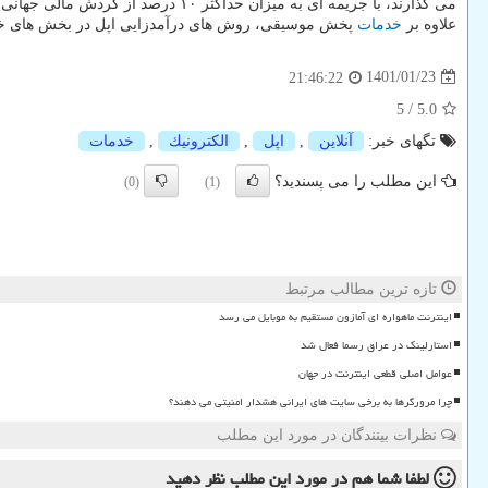
می گذارند، با جریمه ای به میزان حداکثر ۱۰ درصد از گردش مالی جهانی خود محکوم می شوند.
علاوه بر
خدمات
پخش موسیقی، روش های درآمدزایی اپل در بخش های خدمات 
1401/01/23
21:46:22
5
/
5.0
تگهای خبر:
آنلاین
,
اپل
,
الكترونیك
,
خدمات
این مطلب را می پسندید؟
(0)
(1)
تازه ترین مطالب مرتبط
اینترنت ماهواره ای آمازون مستقیم به موبایل می رسد
استارلینک در عراق رسما فعال شد
عوامل اصلی قطعی اینترنت در جهان
چرا مرورگرها به برخی سایت های ایرانی هشدار امنیتی می دهند؟
نظرات بینندگان در مورد این مطلب
لطفا شما هم
در مورد این مطلب
نظر دهید