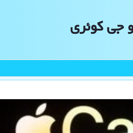
و جی كوئری