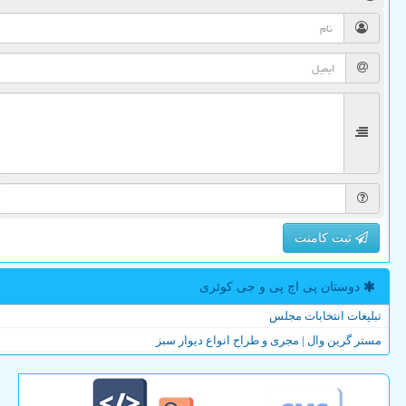
ثبت کامنت
دوستان پی اچ پی و جی كوئری
تبلیغات انتخابات مجلس
مستر گرین وال | مجری و طراح انواع دیوار سبز