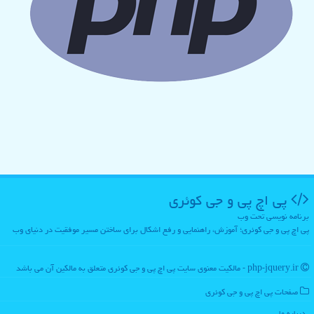
پی اچ پی و جی كوئری
برنامه نویسی تحت وب
پی اچ پی و جی کوئری؛ آموزش، راهنمایی و رفع اشکال برای ساختن مسیر موفقیت در دنیای وب
php-jquery.ir - مالکیت معنوی سایت پی اچ پی و جی كوئری متعلق به مالکین آن می باشد
صفحات پی اچ پی و جی كوئری
درباره ما