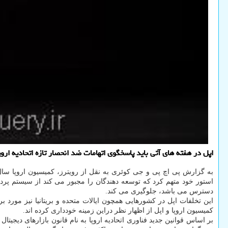
اپل در هفته های آتی باید پاسخگوی اتهامات ضد انحصار تازه اتحادیه ار
به گزارش پی اچ پی و جی کوئری به نقل از رویترز، کمیسیون اروپا سا
استور خود متهم کرد که توسعه دهندگان را مجبور می کند از سیستم پرداخت
دسترس می باشد، جلوگیری می کند.
این تخلفات اپل در کشورهایی همچون ایالات متحده و بریتانیا نیز مور
کمیسیون اروپا و اپل از اظهار نظر دراین زمینه خودداری کرده اند.