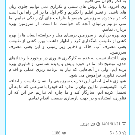
به فکر رفع آن می افتیم.
وی افزود: ما با روش های سنتی و تکراری نمی توانیم جلوی زیان
های ناشی از تغییر اقلیم را بگیریم و گام اول ما در این راه این است
که در محدوده سرزمینی همسو با ظرفیت های آن زندگی نماییم. ما
نمی توانیم برمبنای آنچه که خواست ما است، از سرزمین بهره
برداری نماییم.
وی بهره برداری از سرزمین برمبنای میل و خواسته انسان ها را بهره
کشی از طبیعت نامگذاری کرد و اظهار داشت: بهره کشی از طبیعت
یعنی مصرف آب، خاک و ذخایر زیر زمینی و این یعنی مصرف
سرزمین.
وی با انتقاد نسبت به عدم به کارگیری فناوری در برخورد با رخدادهای
حدی، توضیح داد: ما در حوزه پایش و پدیده شناسی از فناوری بهره
برده ایم، ولی در آنجاهایی که نیاز به برنامه ریزی عملی و اقدام
است، فناوری فراموش می شود.
شهبازی عامل اصلی این تخریب سرزمینی را انسان دانست و اضافه
کرد: اکوسیستم ما این توان را ندارد که خودرا با سرعتی که ما به آن
تحمیل کرده ایم، سازگار کند و ما چاره ای نداریم جز این که از
فناوری، استفاده و در جهت بازسازی طبیعت اقدام نماییم.
1401/01/21
13:24:20
1186
5
/
5.0