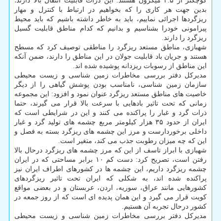
کوچکتر از ۲.۵ میکرون هستند. این ذرات قابلیت انتقال بالا دارند؛
بدین جهت هر کاری را که بخواهیم در ارتباط با کنترل و مهار
ریزگردها اجرائی نماییم، باید به خاطر داشته باشیم که باید محیط
پیرامونی خودرا بشناسیم و بدانیم که کدام مناطق قابلیت گسیل
ریزگرد را دارند.
شهبازی، مناطق مستعد ریزگرد را مناطقی توصیف کرد که مسطح
هستند و جریان باد قابلیت جولان در این مناطق را دارند، ضمن آنکه
این مناطق از رسوبات ریزدانه پوشیده شده اند.
مدیرکل دفتر بررسی مخاطرات زمین شناسی و زیست محیطی
سازمان زمین شناسی، نامناسب بودن پوشش گیاهی را از دیگر
خاصیت های مناطق مستعد ریزگرد عنوان نمود و افزود: این مجموعه
زمانی که تحت تاثیر بادهایی با سرعت بالا قرار می گیرند، حتما
ذرات گرد و غبار را پراکنده می کنند و این در شرایطی است که
ایران از حدود ۳۵ هزار کیلومتر مربع چشمه های تولید گرد و غبار
داخلی برخوردارست و مرز این چشمه های ریزگرد بسته به فصل و
این که چه میزان رطوبت جذب می کند، متغیر است.
شهبازی با ابراز تاسف از این که مرز چشمه های ریزگرد درحال بالا
رفتن است، تصریح کرد: دست کم ۱۰ برابر مساحتی که در ایران
چشمه ریزگرد داریم، این چشمه ها در کشورهای اطراف ایران نیز
پراکنده شده اند، به شکلی که ایران تحت تاثیر ریزگردهای
کشورهایی مانند عراق، سوریه، اردن، عربستان و در بعضی مواقع
کویت قرار می گیرد و این همان پدیده ای است که از روز جمعه در
کشور درحال تجربه آن هستیم.
مدیرکل دفتر بررسی مخاطرات زمین شناسی و زیست محیطی