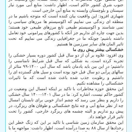
جنوب شرق کشور حاکم است، اظهار داشت: منابع آبی مورد نیاز
سیستان و بلوچستان وابسته به منابع آبی خارجی است.
شهبازی افزود: این واقعیت بیان کننده آنست که متوجه باشیم ما در
منطقه ای زندگی می نماییم که اکوسیستم ها مرزهای سیاسی را
نمی شناسند و اکوسیستم طبیعی تابع مرزهای طبیعی خود هستند؛
بدین جهت چاره ای نداریم جز آنکه با کشورهای پیرامونی خود تعامل
داشته باشیم؛ چونکه ما در جغرافیایی زندگی می نماییم که تحت
تاثیر المان های سایر سرزمین ها هستیم.
خشکسالی بیشتر پیش روی ما
وی افزود: علاوه بر آن از دو سال قبل کشور دوره بسیار خشکی را
تجربه کرده است، به شکلی که سال قبل شرایط نامناسبی را
داشتیم؛ در این بین باید یادمان باشد که سال آبی ۱۴۰۰-۹۹ متاثر از
سالهای پرآبی دو سال قبل خود بوده است و سیل های گسترده ای را
داشتیم و رطوبت جذب شده باعث شده است که ما تاثیرات
خشکسالی را مشاهده نکنیم.
این محقق حوزه مخاطرات با تاکید بر اینکه امسال این وضعیت در
کشور حاکم نیست، اشاره کرد: ما در سال ۱۴۰۱-۱۴۰۰ سال خشکی
را داریم و بنظر می رسد که چشم انداز خوبی برای تابستان امسال
چه از نظر منابع آبی و چه نتایج خشکسالی و طوفان های ریزگرد، در
پیش رو نداریم و البته چشمه های ریزگرد خارجی، کشور را تحت
تاثیر قرار خواهند داد.
این محقق سازمان زمین شناسی با تاکید بر این که زنگ خطر این
رخدادها از سال ۸۸ به صدا درآمده است، اظهار داشت: مواجهه ما با