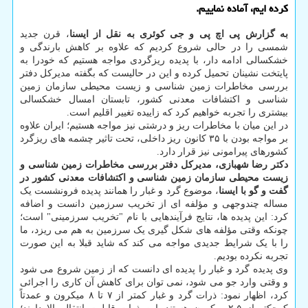
کرده ایم، آماده نماییم.
به گزارش پی اچ پی و جی کوئری به نقل از ایسنا
، قرن جدید
شمسی را در حالی شروع کردیم که علاوه بر کاهش بارندگی و
خشکسالی ادامه دار، با پدیده ریزگردی مواجه هستیم که خودرا به
پایتخت نشینان تحمیل کرده و این در حالیست که بگفته مدیرکل دفتر
بررسی مخاطرات زمین شناسی و زیست محیطی سازمان زمین
شناسی و اکتشافات معدنی کشور، تابستان امسال خشکسالی
بیشتری را تجربه خواهیم کرد که زاییده تغییر اقلیم است.
در این میان با مخاطرات ریز و درشتی نیز مواجه هستیم؛ ایران علاوه
بر مواجه بودن با ۳۵ کانون ریز داخلی، تحت تاثیر چشمه های ریزگرد
کشورهای پیرامونی نیز قرار دارد.
دکتر رضا شهبازی، مدیرکل دفتر بررسی مخاطرات زمین شناسی و
زیست محیطی سازمان زمین شناسی و اکتشافات معدنی کشور در
گفت و گو با
ایسنا
، موضوع گرد و غبار را همانند پدیده فرونشست یک
مساله چندوجهی و مؤلفه ای از تخریب سرزمین دانست و اضافه
کرد: این پدیده ها، نتایج فرآیندهایی با نام "تخریب سرزمینی" است؛
چونکه وقتی مؤلفه های شکل گیری یک سرزمین به هم می ریزد، ما
را با یک شرایط جدیدی مواجه می کند که شاید قبلا به این صورت
تجربه نکرده بودیم.
وی پدیده گرد و غبار را پدیده ای دانست که از زمین شروع می شود
و وقتی وارد جو می شود، نمی توان برای کاهش آن کاری را اجرائی
کرد، اظهار نمود: ذرات گرد و غبار کمتر از ۷ تا ۸ میکرون و عمدتاً