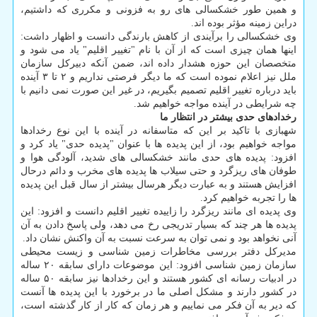
و همین طور خشکسالی های رو به فزونی و مکرری که داشتیم،
دراین زمینه مؤثر بوده اند.
وی خشکسالی را برآیندی از کاهش بارندگی دانست و اظهار داشت:
اینها همان چیزی است که از آن با نام "تغییر اقلیم" یاد می شود و
متخصصان این حوزه هشدار داده اند، ضمن آنکه دبیرکل سازمان
ملل نیز اعلام نموده است که ما دیگر فرصتی نداریم و ۲ تا ۳ آینده
باید درباره تغییر اقلیم تصمیم بگیریم، در غیر این صورت نمی دانیم با
چه شرایطی در آینده مواجه خواهیم شد.
رخدادهای حدی بیشتر در انتظار ما
شهبازی با تاکید بر این که متاسفانه در آینده با این نوع رخدادها
مواجه خواهیم بود، از این پدیده ها با عنوان "پدیده حدی" یاد کرد و
افزود: پدیده های حدی مانند خشکسالی های شدید، آلودگی هوا و
طوفان های ریزگرد و حتی سیلاب ها پدیده های مخرب و دائم درحال
افزایش هستند و به عبارت دیگر هرسال بیشتر از سال قبل این پدیده
ها را تجربه خواهیم کرد.
وی پدیده ای مانند ریزگرد را زاییده تغییر اقلیم دانست و افزود: این
پدیده ها هر چند که بسیار تدریجی رخ می دهد، ولی پاسخ دادن به آن
آنی نخواهد بود و نمی توان به سرعت نسبت به آن واکنش نشان داد.
مدیرکل دفتر بررسی مخاطرات زمین شناسی و زیست محیطی
سازمان زمین شناسی افزود: این موضوعات دارای سابقه ۲۰ ساله
در ادبیات رسانه ای کشور هستند و این رخدادها نیز سابقه ۵۰ ساله
در کشور دارند و مشکل اصلی ما در برخورد با این پدیده ها آنست
که دیر به آن فکر می نماییم و هر زمان که کار از کار گذشته است،