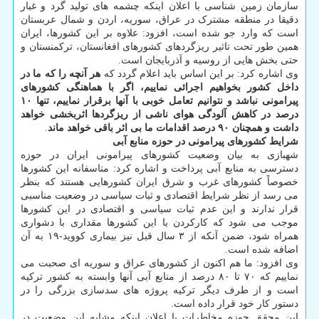
سازمان زمین شناسی با اعلان اینکه چشمه های تولید گرد و غبار
دقیقا در منطقه مشترک در عراق، سوریه، اردن و شمال عربستان
است که وارد جو شده است، افزود: علاوه بر این کشورها، ایران
همین طور تحت تاثیر ریزگردهای کشورهای افغانستان، ترکمنستان و
حتی بخش هایی از روسیه و آذربایجان است.
وی اشاره کرد: بر این اساس باید اعلام گردد که
هر آنچه را که ما در
داخل کشور بخواهیم اجرائی نماییم، اگر با هماهنگی کشورهای
پیرامونی نباشد و نتوانیم تعامل خوبی با آنها برقرار نماییم، تنها ۱۰
درصد در کاهش آلودگی هوای ناشی از ریزگردها اثربخشی خواهد
داشت و همچنان ۹۰ درصد اقدامات ما بی اثر باقی خواهد ماند
.
شرایط کشورهای پیرامونی در حوزه منابع آبی
شهبازی به بیان وضعیت کشورهای پیرامونی ایران در حوزه
دسترسی به منابع آبی پرداخت و اشاره کرد: متاسفانه این کشورها
خصوصاً کشورهای غرب و شرق ایران کشورهایی هستند که بنظر
می رسد از نظر شرایط اقتصادی و ثبات سیاسی در وضعیت مناسبی
قرار ندارند و این عدم ثبات سیاسی و اقتصادی در این کشورها
موجب می شود که کارکردن با این کشورها مقداری با دشواری
همراه شود، ضمن آنکه از ۳ سال قبل نیز بیماری کووید-۱۹ به آن
اضافه شده است.
وی افزود: ما هم اکنون از کشورهای عراق و سوریه ای صحبت می
نماییم که ۷۰ تا ۸۰ درصد از منابع آبی آنها وابسته به کشور ترکیه
است و از طرف دیگر ترکیه پروژه های سدسازی بزرگی را در
دستور کار خود قرار داده است.
این محقق حوزه مخاطرات با اعلان اینکه مشابه این وضعیت در