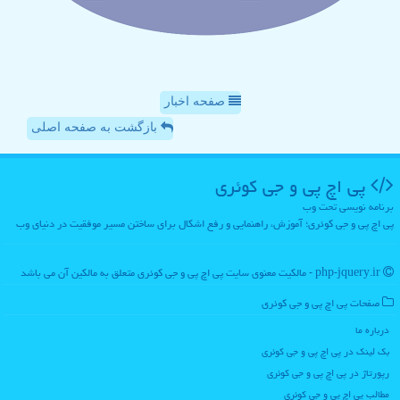
صفحه اخبار
بازگشت به صفحه اصلی
پی اچ پی و جی كوئری
برنامه نویسی تحت وب
پی اچ پی و جی کوئری؛ آموزش، راهنمایی و رفع اشکال برای ساختن مسیر موفقیت در دنیای وب
php-jquery.ir - مالکیت معنوی سایت پی اچ پی و جی كوئری متعلق به مالکین آن می باشد
صفحات پی اچ پی و جی كوئری
درباره ما
بک لینک در پی اچ پی و جی كوئری
رپورتاژ در پی اچ پی و جی كوئری
مطالب پی اچ پی و جی كوئری