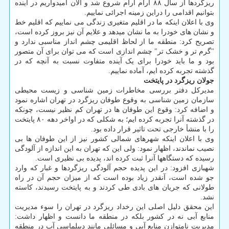
ریزگردها از سال ۸۸ آرام آرام شروع شد و الان امیدواریم در آینده
بتوانیم اقدامی را دراین زمینه اجرائی نماییم.
وی با اعلان اینکه ما در اقلیم متغیری زندگی می نماییم که اقلیم خط
و نشان های خودرا به ما نشان میدهد و علایم آن نیز بروز کرده است،
تصریح کرد: منطقه ما از لحاظ اقلیمی چشم انداز مناسبی ندارد و
"گرم تر و خشک تر" چشم اندازی است که می توان برای آن متصور
بود و ما باید خودرا برای یک آینده متفاوت نسبت به آنچه که در
گذشته تجربه کرده ایم، آماده نماییم.
جولان ریزگرد در پایتخت
مدیرکل دفتر بررسی مخاطرات زمین شناسی و زیست محیطی
سازمان زمین شناسی به وقوع طوفان ریزگرد در تهران اشاره نمود
و اضافه کرد: وقوع این طوفان ها در تهران کم نظیر نیست، چونکه
در گذشته آنرا تجربه کرده ایم؛ به شکلی که در اواخر دهه ۸۰ پایتخت
را با منشأ خارجی تحت تاثیر قرار داده بود.
وی با اعلان اینکه شهرهای شمالی کشور نیز از این طوفان ها بی
نصیب نماندند، اظهار نمود: ولی این که تهران به این اندازه از آلودگی
رسیده که دستگاهها آنرا ثبت کرده اند، پدیده بی نظیری است.
شهبازی افزود: در این پدیده حجم آلودگی ریزگردها و غبار که وارد
جو شده است، آنقدر زیاد بوده است که از میزان حجم آن در راه
طولانی که جریان های بادی طی کردند و به پایتخت رسیدند، کاسته
نشد.
این محقق دلیل اصلی این رخداد ریزگرد در تهران را سوء مدیریت
منابع آبی نه در کشور بلکه در منطقه ما دانست و اظهار داشت:
مدیریت نامتوازن منابع آبی و مسائلی مانند دیپلماسی آب در منطقه