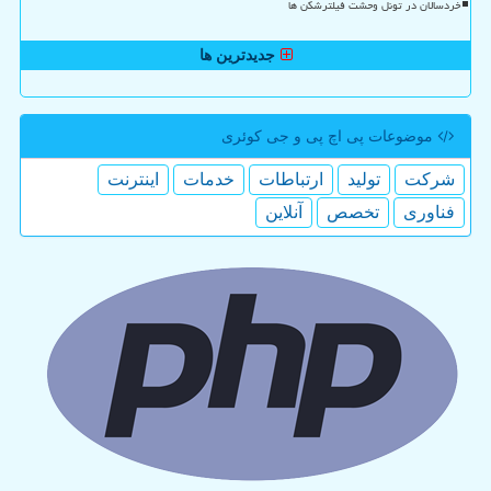
خردسالان در تونل وحشت فیلترشکن ها
جدیدترین ها
موضوعات پی اچ پی و جی كوئری
شركت
تولید
ارتباطات
خدمات
اینترنت
فناوری
تخصص
آنلاین