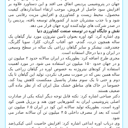
جهان در پتروشیمی پردیس اتفاق می افتد و این دستاورد علاوه بر
افزایش سود حاصل از فروش، موجب ارتقاء استانداردهای کیفیت
محصول، محیط زیست و کشاورزی و افزایش مزیت رقابتی می
شود و با جذب مشتریان جدید از کشورهای توسعه یافته، پردیس را
در صدر شرکت های تولیدکننده اوره جهان قرار می دهد.
نقش و جایگاه اوره در توسعه صنعت کشاورزی دنیا
وی اشاره کرد: کود اوره بعنوان تامین نیتروژن مورد نیاز گیاهان یک
ساله همچون ذرت، گندم، جو، آفتاب گردان، کلزا، سویا گلرنگ،
چغندرقند، نیشکر و سایر گیاهان زراعی یک ساله در سطح وسیعی
در ایران و دنیا درحال استفاده است.
مجری طرح اضافه کرد: بطوریکه در ایران سالانه حدود ۲ میلیون تن
و در جهان حدود ۱۵۰ میلیون تن استفاده می شود. در مورد اهمیت
استفاده از کودهای نیتروژنه به خصوص اوره در گیاهان زراعی یک
ساله همین بس که در صورت مصرف نکردن، تولید این گیاهان تا یک
دوم و حتی تا یک سوم مقدار پتانسیل ممکنست کاهش پیدا کند،
خصوصاً در خاک های مناطق خشک مثل ایران که از نظر ماده آلی
ضعیف هستند.
دکتر صباحی اشاره کرد: نکته قابل توجه دیگر اینکه یکی از صادارت
اصلی پتروشیمی ایران به کشورهایی چون هند و برزیل همین کود
اوره است، بطوریکه تولید سالانه این کود در ایران ۶.۵ میلیون تن
است که بعد از مصرف داخلی ۴.۵ میلیون تن آن سالانه صادر می
شود.
وی درباب اوره ابداعی اشاره کرد: افزایش خاصیت آنتی کیکی(ضد