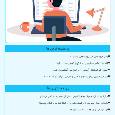
پربیننده ترین ها
پس لرزه های ۸۸ روز قطعی اینترنت
اقدامات مخرب سایبری به بانکهای کشور صحت دارد؟
حضور در استقلال آسانی را از تیم ملی آلبانی دور کرد
چرا مردم بین پیام رسانهای داخلی و خارجی سرگردان مانده اند؟
پربحث ترین ها
دقیقا به اندازه مصرف ترافیک بین الملل از حجم بسته کسر می شود
ماجرای اعمال ضریب ۲ و هفت دهم برای اینترنت بین الملل چیست؟
کودکان در تونل وحشت فیلترشکن ها