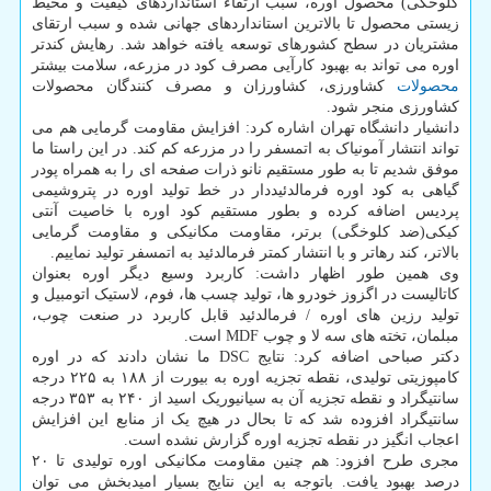
کلوخگی) محصول اوره، سبب ارتقاء استانداردهای کیفیت و محیط
زیستی محصول تا بالاترین استانداردهای جهانی شده و سبب ارتقای
مشتریان در سطح کشورهای توسعه یافته خواهد شد. رهایش کندتر
اوره می تواند به بهبود کارآیی مصرف کود در مزرعه، سلامت بیشتر
محصولات
کشاورزی، کشاورزان و مصرف کنندگان محصولات
کشاورزی منجر شود.
دانشیار دانشگاه تهران اشاره کرد: افزایش مقاومت گرمایی هم می
تواند انتشار آمونیاک به اتمسفر را در مزرعه کم کند. در این راستا ما
موفق شدیم تا به طور مستقیم نانو ذرات صفحه ای را به همراه پودر
گیاهی به کود اوره فرمالدئیددار در خط تولید اوره در پتروشیمی
پردیس اضافه کرده و بطور مستقیم کود اوره با خاصیت آنتی
کیکی(ضد کلوخگی) برتر، مقاومت مکانیکی و مقاومت گرمایی
بالاتر، کند رهاتر و با انتشار کمتر فرمالدئید به اتمسفر تولید نماییم.
وی همین طور اظهار داشت: کاربرد وسیع دیگر اوره بعنوان
کاتالیست در اگزوز خودرو ها، تولید چسب ها، فوم، لاستیک اتومبیل و
تولید رزین های اوره / فرمالدئید قابل کاربرد در صنعت چوب،
مبلمان، تخته های سه لا و چوب MDF است.
دکتر صباحی اضافه کرد: نتایج DSC ما نشان دادند که در اوره
کامپوزیتی تولیدی، نقطه تجزیه اوره به بیورت از ۱۸۸ به ۲۲۵ درجه
سانتیگراد و نقطه تجزیه آن به سیانیوریک اسید از ۲۴۰ به ۳۵۳ درجه
سانتیگراد افزوده شد که تا بحال در هیچ یک از منابع این افزایش
اعجاب انگیز در نقطه تجزیه اوره گزارش نشده است.
مجری طرح افزود: هم چنین مقاومت مکانیکی اوره تولیدی تا ۲۰
درصد بهبود یافت. باتوجه به این نتایج بسیار امیدبخش می توان