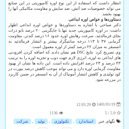
انتظار داشت که استفاده از این نوع اوره کامپوزیتی در این صنایع
می تواند خصوصیات ضد آتش، ضد سایش و مقاومت مکانیکی آنها را
بهبود بخشد.
دستاوردها و خواص اوره ابداعی
دکتر صباحی با اشاره به دستاوردها و خواص اوره ابداعی اظهار
داشت: در اوره کامپوزیتی جدید تنها با جایگزینی ۲۰ درصد نانو ذرات
بجای فرمالدئید، سرعت رهایش اوره حدود ۱۶ درصد کندتر، مقاومت
گرمایی ۳۷ تا ۱۱۳ درجه سانتیگراد بیشتر و انتشار فرمالدئید به
اتمسفر به میزان ۲۲ درصد کمتر از اوره معمول است.
وی تصریح کرد: نتایج DSC هم نشان دادند که اضافه کردن افزودنی
های ابداعی به اوره، انرژی لازم جهت ذوب و تجزیه اوره را به ترتیب
۴۳ درصد و ۲۳ درصد افزایش داده است. این داده ها نشان از بهبود
مقاومت گرمایی اوره دارد و می تواند موجب کاهش درصد بیورت در
کود تولیدی و کاهش انتشار آمونیاک از آن به اتمسفر در ضمن کاربرد
در مزرعه شود.
1401/01/19
12:03:29
1136
5
/
5.0
تگهای خبر:
استاندارد
,
تكنولوژی
,
تولید
,
شركت