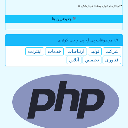
کودکان در تونل وحشت فیلترشکن ها
جدیدترین ها
موضوعات پی اچ پی و جی كوئری
شركت
تولید
ارتباطات
خدمات
اینترنت
فناوری
تخصص
آنلاین