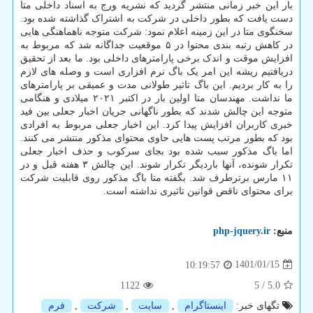
بار این خبر زمانی منتشر گردید که نشریه ورج به اسناد داخلی متا
دست یافت که بطور داخلی در شرکت به اشتراک گذاشته شده بود.
سخنگوی متا در این زمینه اعلام نمود: شرکت متوجه ناهماهنگی هایی
در کاهش رتبه بندی محتوا در ۵ موقعیت جداگانه شد که مربوط به
افزایش موقت و اندک برخی پارامترهای داخلی بود. ما بعد از تحقیق
دریافتیم ریشه این امر یک باگ نرم افزاری است و وصله های لازم
را به کار بردیم. این باگ تاثیر طولانی مدت و عمیقی بر پارامترهای
ما نداشت. مهندسان متا اولین بار در اکتبر ۲۰۲۱ میلادی و هنگامی
متوجه این چالش شدند که بطور ناگهانی جریان اخبار جعلی بین فید
خبری کاربران افزایش پیدا کرد. این اخبار جعلی مربوط به افرادی
بود که بطور مرتب پست هایی حاوی محتوای مذکور منتشر می کنند.
اما باگ مذکور سبب شده بود بجای سرکوب و حذف اخبار جعلی
تکرار شونده، آنها باردیگر تکرار شوند. این چالش ۳ هفته قبل و در
۱۱ مارس برترطرف شد. بگفته متا باگ مذکور روی قابلیت شرکت
برای محتوای ناقض قوانین تاثیری نداشته است.
منبع:
php-jquery.ir
1401/01/15
10:19:57
1122
5
/
5.0
تگهای خبر:
اینستاگرام
,
سایت
,
شركت
,
فرم