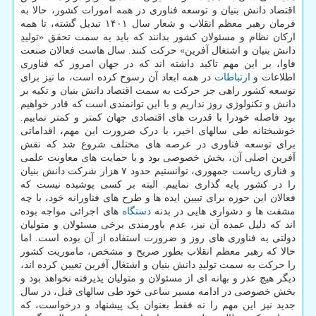
اقتصاد دانش بنیان و توسعه فناوری در همه امورات کشور، حالا به
فرمان رهبر معظم انقلاب و شعار سال ۱۴۰۱ تبدیل گشته، تا همه
ارکان نظام و مسئولان کشور بدانند که باید به سمت تحقق «تولیدِ
دانش بنیان و اشتغال آفرین» حرکت کنند. سال هاست فعالان صنعت
فاوا، بر این مهم تاکید داشته اند که در جهان امروز که فناوری
اطلاعات و
ارتباطات
در همه ابعاد آن رسوخ کرده است، ما نیز برای
توسعه کشور راهی جز حرکت به سمت اقتصاد دانش بنیان و تکیه بر
دانش و تکنولوژی روز نداریم و با این توانمندی است که قادر خواهیم
بود فاصله خودرا با قدرت های اقتصادی جهان کمتر و کمتر نماییم.
خوشبختانه طی سالهای اخیر، با درک ضرورت این مهم، اقداماتی
برای توسعه فناوری در عرصه های مختلف شروع شد که نقش
آفرین اصلی آن، بخش خصوصی بود و با حمایت های معاونت علمی
و فناری ریاست جمهوری، توانستیم حدود ۷ هزار شرکت دانش بنیان
را در کشور پایه گذاری نماییم. البته بر کسی پوشیده نیست که
فعالان این حوزه برای تبیین ایده ها و طرح های فناورانه خود، با چه
مشقت ها و دشواری هایی در بدنه
دستگاه
های اجرائی مواجه بوده
اند که دلیل عمده آن نیز، عدم باورمندی برخی مسئولان و متولیان
دولتی به فناوری های روز و ضرورت استفاده از آن بوده است. اما
حالا که رهبر معظم انقلاب بطور صریح و مشخص، ماموریت کشور
را حرکت به سمت تولیدِ دانش بنیان و اشتغال آفرین تعیین کرده اند،
دیگر هیچ عذر و بهانه ای از مسئولان و متولیان پذیرفته نخواهد بود و
بخش خصوصی در ادامه مسیر ساعی خود طی سالهای قبل، در سال
جدید نیز این مهم را نه فقط بعنوان یک پیشنهاد و درخواست، که