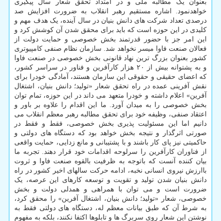
بعنوان یک مطالبه ملی و در امتداد تحقق شعار سال پیگیری
خواهدنمود. اشاره مستقیم رهبر انقلاب به ضرورت افزایش صد
درصدی تعداد شرکت های دانش بنیان در سال آینده، یک هدف مهم و
کلیدی در این حوزه است که باید برای محقق شدن آن کوشش کرد و
این امر جز با حضور قدرتمند بخش خصوصی و حمایت دولت از
فعالان صنعت فاوا میسر نخواهد شد. سازمان نظام صنفی کامپیوتری
کشور بعنوان بزرگ ترین نهاد قانونی بخش خصوصی در صنعت فاوا
و به پشتوانه بیش از ۲۰ هزار کارآفرین و فناور در سراسر کشور،
که اعضای حقیقی و حقوقی این سازمان هستند، آمادگی خودرا برای
نقش آفرینی عمده در راه تحقق شعار «تولید؛ دانش بنیان، اشتغال
آفرین» اعلام داشته و خودرا متعهد می داند در این حوزه، تمام توان
بخش خصوصی را به میدان آورد. ما این اقدام را علاوه بر باور و
اعتقاد صنفی، وظیفه خود برای تحقق مطالبه رهبر معظم انقلاب می
دانیم اما این مسئولیت پذیری بخش خصوصی، فقط و فقط در
صورتی اثرگذار و نتیجه بخش خواهد بود که دستگاه های دولتی و
حاکمیتی نیز پای کار باشند و با پشتیبانی و مانع زدایی، حمایت واقعی
از فناوران کارآفرین را سرلوحه اقدامات خود قرار دهند. تجربه ما
بیان کننده آنست که باتوجه به ظرفیت بالقوه صنعت فاوا و ثروت
باارزش نیروی انسانی نخبه، ادامه حرکت سالهای اخیر کشور در راه
دانش بنیان شدن تولید و تقویت و توسعه کارهای این عرصه، یک
ضرورت است و می توان با همراهی و همدلی دولت و بخش
خصوصی، شعار «تولید؛ دانش بنیان، اشتغال آفرین» را محقق کرد،
به شرط آن که طبق بیانات معظم له، دستگاه های دولتی فقط به
نوشتن این شعار روی سربرگ ها و تابلوها اکتفا نکنند، بلکه به مفهوم