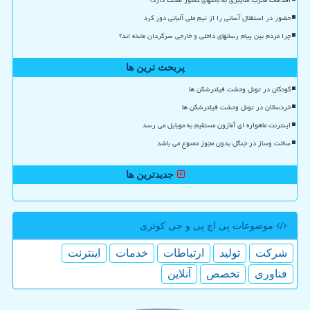
اقدامات مخرب سایبری به بانکهای کشور صحت دارد؟
حضور در استقلال آسانی را از تیم ملی آلبانی دور کرد
چرا مردم بین پیام رسانهای داخلی و خارجی سرگردان مانده اند؟
پربحث ترین ها
کودکان در تونل وحشت فیلترشکن ها
خردسالان در تونل وحشت فیلترشکن ها
اینترنت ماهواره ای آمازون مستقیم به موبایل می رسد
ساخت وساز در جنگل بدون مجوز ممنوع می باشد
جدیدترین ها
موضوعات پی اچ پی و جی كوئری
شركت
تولید
ارتباطات
خدمات
اینترنت
فناوری
تخصص
آنلاین