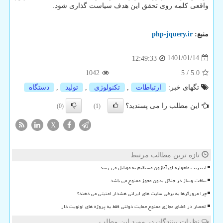
واقعی کلمه روی تحقق این هدف سیاست گذاری شود.
منبع:
php-jquery.ir
1401/01/14
12:49:33
1042
5
/
5.0
تگهای خبر:
ارتباطات
,
تكنولوژی
,
تولید
,
دستگاه
این مطلب را می پسندید؟
(0)
(1)
X
تازه ترین مطالب مرتبط
اینترنت ماهواره ای آمازون مستقیم به موبایل می رسد
ساخت وساز در جنگل بدون مجوز ممنوع می باشد
چرا مرورگرها به برخی سایت های ایرانی هشدار امنیتی می دهند؟
انحصار در فضای مجازی ممنوع حمایت دولتی فقط به پروژه های اولویت دار
نظرات بینندگان در مورد این مطلب