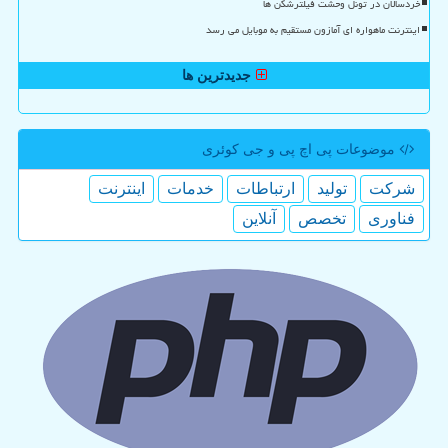
خردسالان در تونل وحشت فیلترشکن ها
اینترنت ماهواره ای آمازون مستقیم به موبایل می رسد
جدیدترین ها
موضوعات پی اچ پی و جی كوئری
شركت
تولید
ارتباطات
خدمات
اینترنت
فناوری
تخصص
آنلاین