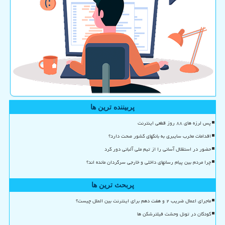
پربیننده ترین ها
پس لرزه های ۸۸ روز قطعی اینترنت
اقدامات مخرب سایبری به بانکهای کشور صحت دارد؟
حضور در استقلال آسانی را از تیم ملی آلبانی دور کرد
چرا مردم بین پیام رسانهای داخلی و خارجی سرگردان مانده اند؟
پربحث ترین ها
ماجرای اعمال ضریب ۲ و هفت دهم برای اینترنت بین الملل چیست؟
کودکان در تونل وحشت فیلترشکن ها