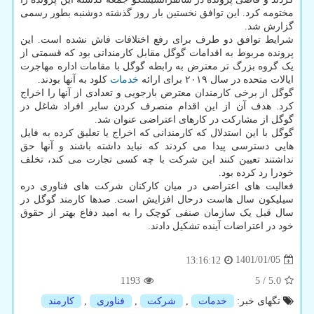
مختومه کرد. این توافق نخستین بار روز گذشته دوشنبه بطور رسمی
گزارش شد.
شرایط توافق دو طرف برای رفع اختلافات فاش نشده است. این
پرونده مربوط به اقدامات گوگل مقابل کارمندانی بود که قسمتی از
یک گروه بزرگ تر معترض به رابطه گوگل با مقامات اداره مهاجرت
ایالات متحده در سال ۲۰۱۹ برای ارائه
خدمات
کلود به آنها بودند.
گوگل از برخی کارمندان معترض بازجویی و تعدادی از آنها را اخراج
کرد. هدف آن از این اقدام منصرف کردن سایر افراد شاغل در
گوگل از مشارکت در کارهای اعتراضی عنوان شد.
گوگل با این استدلال که کارمندانی که اخراج یا تعلیق کرده به فایل
هایی دسترسی پیدا می کردند که نباید داشته باشند و آنها حق
نداشتند تعیین کنند این شرکت با چه کسی تجارت می کند، تخلف
خودرا رد کرده بود.
فعالیت های اعتراضی در میان کارکنان شرکت های فناوری دره
سیلیکون سال هاست درحال افزایش است. صدها کارمند گوگل در
سال قبل یک سازمان صنفی کوچک را به امید دفاع بهتر از حقوق
خود در اعتراضات آینده تشکیل دادند.
1401/01/05
13:16:12
1193
5
/
5.0
تگهای خبر:
خدمات
,
شركت
,
فناوری
,
كارمند