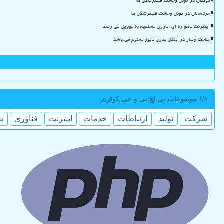
کودکان در تونل وحشت فیلترشکن ها
خردسالان در تونل وحشت فیلترشکن ها
اینترنت ماهواره ای آمازون مستقیم به موبایل می رسد
ساخت وساز در جنگل بدون مجوز ممنوع می باشد
موضوعات پی اچ پی و جی كوئری
شركت
تولید
ارتباطات
خدمات
اینترنت
فناوری
ت