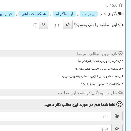
5
/
5.0
تگهای خبر:
اینترنت
,
اینستاگرام
,
شبكه اجتماعی
,
فیس بو
این مطلب را می پسندید؟
(0)
(1)
تازه ترین مطالب مرتبط
کودکان در تونل وحشت فیلترشکن ها
خردسالان در تونل وحشت فیلترشکن ها
اینترنت ماهواره ای آمازون مستقیم به موبایل می رسد
استارلینک در عراق رسما فعال شد
نظرات بینندگان در مورد این مطلب
لطفا شما هم
در مورد این مطلب
نظر دهید