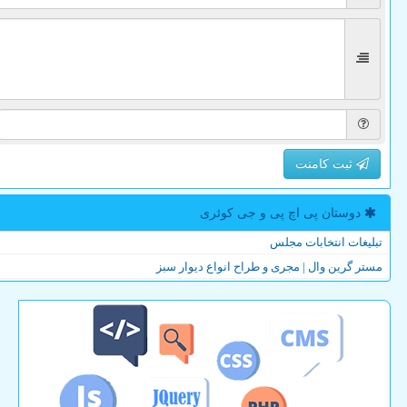
ثبت کامنت
دوستان پی اچ پی و جی كوئری
تبلیغات انتخابات مجلس
مستر گرین وال | مجری و طراح انواع دیوار سبز