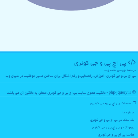
پی اچ پی و جی كوئری
برنامه نویسی تحت وب
پی اچ پی و جی کوئری؛ آموزش، راهنمایی و رفع اشکال برای ساختن مسیر موفقیت در دنیای وب
php-jquery.ir - مالکیت معنوی سایت پی اچ پی و جی كوئری متعلق به مالکین آن می باشد
صفحات پی اچ پی و جی كوئری
درباره ما
بک لینک در پی اچ پی و جی كوئری
رپورتاژ در پی اچ پی و جی كوئری
مطالب پی اچ پی و جی كوئری