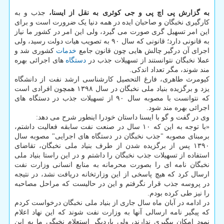
به گزارش پی اچ پی و جی کوئری به نقل از ایسنا،
جذب و به
کارگیری نخبگان و صاحبان ایده در همه دنیا یک ضرورت است و برای
این امر تسهیل گری صورت می گیرد، ولی این امر در کشور ما نیاز
به قانونی دارد؛ قانونی که سال ۹۰ به تصویب هیات دولت رسید، ولی
اجرای آن درگیر چالش هایی چون قانون جامع
خدمات
کشوری شد و
عملا نخبگان نتوانستند از تسهیلات جذب در
دستگاه
های اجرائی بهره
مند شوند، مگر تعداد اندکی.
کیومرث طاهری، فارغ التحصیل کارشناسی ارشد نفت از دانشگاه
یزد و برگزیده بنیاد ملی نخبگان در سال ۱۳۹۸ همچون افرادی است
که نتوانست با مصوبه سال ۹۰ از تسهیلات جذب در دستگاه های
اجرائی بهره مند شود.
وی در گفت و گو با ایسنا داستان خودرا اینطور شرح می دهد:
«با توجه به این که ۱۰ سال در صنعت نفت سابقه فعالیت داشتم،
برمبنای مصوبه "جذب نخبگان در دستگاه های اجرایی" مصوبه سال
۱۳۹۰ پس از برگزیده شدن از طرف بنیاد ملی نخبگان، تقاضای
استفاده از تسهیلات جذب نخبگان را داشتم و در این راستا بنیاد ملی
نخبگان نامه ای را بصورت محرمانه به منابع انسانی وزارت نفت
ارسال کرد که هیچ پاسخی از این وزارتخانه دریافت نشد، در نتیجه
در پروسه جذب قرار نگرفتم و این در حالیست که مراحل مصاحبه
را نیز طی کرده بودم.
در ادامه در آبان ماه سال جاری از بنیاد ملی نخبگان درخواست کردم
که پیگیر نامه ارسالی آنها به وزارت نفت شوند که این نهاد اعلام
نمود امکان پیگیری ندارند، ولی باردیگر استعلام نخبگی ما به این