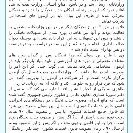
وزارتخانه ارسال شد و در پاسخ، منابع انسانی وزارت نفت به بنیاد
اعلام نمود که این وزارتخانه امکان جذب نخبگان را ندارد و نخبگان
معرفی شده از طرف این بنیاد، باید در آزمون های استخدامی
شرکت نمایند.
علاوه بر من ۳ نفر از نخبگان دیگر نیز در این وزارتخانه مشغول به
فعالیت بودند و آنها نیز تقاضای بهره مندی از تسهیلات نخبگی را
داشتند و چون این تسهیلات به این افراد داده نشد، آنها بوسیله دیوان
عدالت اداری اقدام نمودند که از این سه درخواست، به درخواست
دو نفر آنها رای مثبت داده شد.»
وی با طرح این سوال که چرا نخبگان پس از گذران دوره های
مختلف تحصیلی و دوره های آموزشی و تایید بنیاد باردیگر باید در
آزمون استخدامی شرکت نمایند، می گوید: حتی اگر این امر را
بپذیریم، باید در نظر داشت که وزارتخانه در مدت ۸ سال یک آزمون
برگزار نکرده است و اگر شرکت در آزمون را نپذیریم، گفته می
شود که فرد فرار رو به جلو می کند و علاقه ای به ارزیابی ندارد.
طاهری به یکی از اخبار انتشار یافته اشاره می کند که به نقل از
دکتر سورنا ستاری معاون علمی و فناوری رئیس جمهوری گفته شده
است که مانع اجرای مصوبه جذب نخبگان در دستگاه های اجرائی،
قانون جامع خدمات کشوری است. حال این سوال مطرح می شود
که قانون جامع خدمات کشوری آیا پس از مصوبه سال ۹۰ هیات
دولت بوده است یا پیش از آن؟ اگر پیش از مصوبه جذب نخبگان بوده
است، چرا به این قانون توجهی نشده و اگر پس از این مصوبه بوده،
از سال ۹۰ تا زمان تصویب قانون خدمات کشوری چند نفر از نخبگان