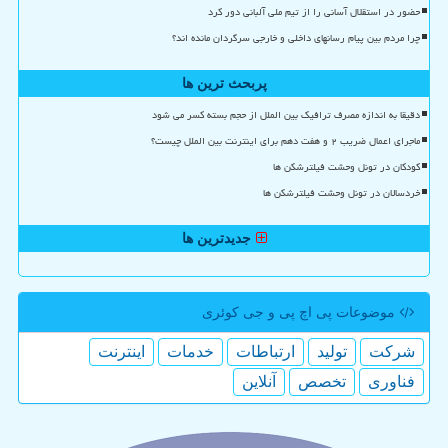
حضور در استقلال آسانی را از تیم ملی آلبانی دور کرد
چرا مردم بین پیام رسانهای داخلی و خارجی سرگردان مانده اند؟
پربحث ترین ها
دقیقا به اندازه مصرف ترافیک بین الملل از حجم بسته کسر می شود
ماجرای اعمال ضریب ۲ و هفت دهم برای اینترنت بین الملل چیست؟
کودکان در تونل وحشت فیلترشکن ها
خردسالان در تونل وحشت فیلترشکن ها
جدیدترین ها
موضوعات پی اچ پی و جی كوئری
شركت
تولید
ارتباطات
خدمات
اینترنت
فناوری
تخصص
آنلاین