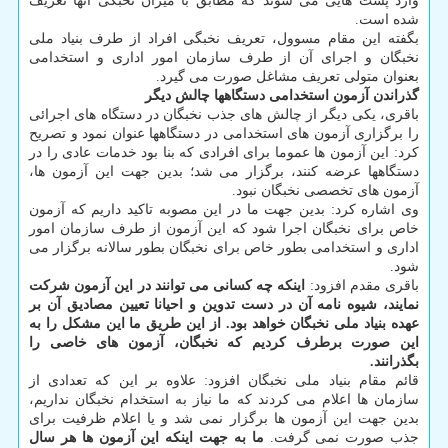
وارد پست هایی می شوند که مطابق با میزان نخبگی آنها تعریف
شده است.
بگفته این مقام مسوول، تعریف نخبگی افراد از طرف بنیاد ملی
نخبگان و اجرای آن از طرف سازمان امور اداری و استخدامی
بعنوان متولی تعریف مشاغل صورت می گیرد.
گذراندن آزمون استخدامی دستگاهها چالش دیگر
باقری، یکی دیگر از چالش های جذب نخبگان در دستگاه های اجرائی
را برگزاری آزمون های استخدامی در دستگاهها عنوان نمود و تصریح
کرد: این آزمون ها عموما برای افرادی که بنا بود خدمات عادی را در
دستگاهها عرضه کنند، برگزار می شد؛ بدین جهت این آزمون ها،
آزمون های تخصصی نخبگان نبود.
وی اشاره کرد: بدین جهت ما در این مصوبه تاکید داریم که آزمون
خاص برای نخبگان اجرا شود که این آزمون از طرف سازمان امور
اداری و استخدامی بطور خاص برای نخبگان بطور سالانه برگزار می
شود.
باقری مقدم افزود:
اینکه چه کسانی می توانند در این آزمون شرکت
نمایند، شیوه نامه آن در دست تدوین و احیانا تعیین مصادیق آن بر
عهده بنیاد ملی نخبگان خواهد بود. از این طریق ما این مشکل را به
این صورت برطرف کردیم که نخبگان، آزمون های خاصی را
بگذرانند.
قائم مقام بنیاد ملی نخبگان افزود: علاوه بر این که تعدادی از
سازمان ها اعلام می کردند که ما نیاز به استخدام نخبگان نداریم،
بدین جهت این آزمون ها برگزار نمی شد و یا اعلام ظرفیت برای
جذب صورت نمی گرفت.
ما به جهت اینکه این آزمون ها هر سال