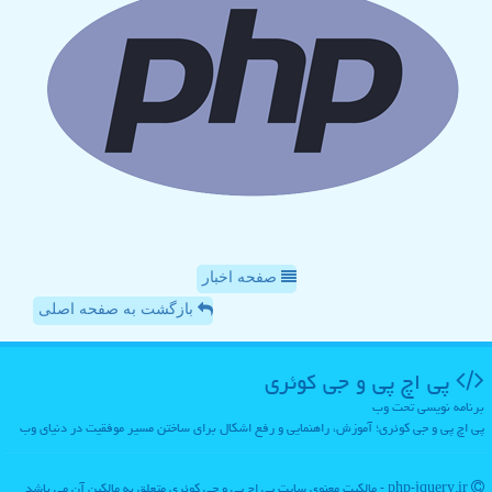
صفحه اخبار
بازگشت به صفحه اصلی
پی اچ پی و جی كوئری
برنامه نویسی تحت وب
پی اچ پی و جی کوئری؛ آموزش، راهنمایی و رفع اشکال برای ساختن مسیر موفقیت در دنیای وب
php-jquery.ir - مالکیت معنوی سایت پی اچ پی و جی كوئری متعلق به مالکین آن می باشد