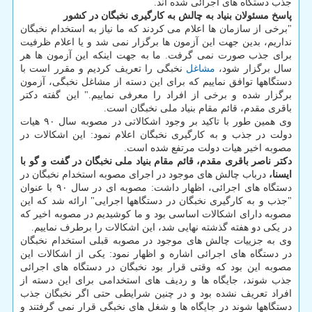
جذب دستگاه های اجرائی شده اند.
پاسخ مسئولان بنیاد به چالش به کارگیری نخبگان در کشور
"برخی از سازمان ها اعلام می کردند که ما نیاز به استخدام نخبگان
نداریم، بدین جهت این آزمون ها برگزار نمی شد و یا اعلام ظرفیت
برای جذب صورت نمی گرفت. ما به جهت اینکه این آزمون ها هر
سال برگزار شود،
مشاغل
نخبگی را تعریف کردیم و مقرر است با
دستگاهها توافق نماییم که برای این دسته از مشاغل نخبگی، آزمون
برگزار شده و برخی از افراد را معرفی نماییم." این گفته دکتر
باقری مقدم، قائم مقام بنیاد ملی نخبگان است.
وی همین طور با تاکید بر وجود اشکالاتی در مصوبه سال ۹۰ هیات
دولت در جذب و به کارگیری نخبگان اعلام نمود: این اشکالات در
مصوبه اخیر هیات دولت مرتفع شده است.
دکتر ناصر باقری مقدم، قائم مقام بنیاد ملی نخبگان در گفت و گو با
ایسنا،
درباب چالش های موجود در اجرای مصوبه استخدام نخبگان در
دستگاه های اجرائی، اظهار داشت: مصوبه ای در سال ۹۰ با عنوان
"جذب و به کارگیری نخبگان در دستگاهها اجرایی" ارائه شد که این
مصوبه دارای اشکالات اساسی بود و ما کوشیدیم در مصوبه اخیر که
در یکی دو هفته گذشته نهایی شد، این اشکالات را برطرف نماییم.
وی به جزییات چالش های موجود در مصوبه قبلی استخدام نخبگان
در دستگاه های اجرائی اشاره و اظهار نمود: یکی از اشکالات این
مصوبه این بود که وقتی قرار بود نخبگان در دستگاه های اجرائی
جذب شوند، جایگاه ها و ردیف های استخدامی برای این دسته از
افراد تعریف نشده بود و در چنین شرایطی حتی اگر نخبگان جذب
دستگاهها شوند در جایگاه ها و شغل های نخبگی قرار نمی گرفتند و