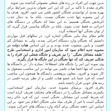
بدین جهت این افراد در رده های شغلی معمولی گذاشته می شوند.
باقری مقدم با تاکید بر این که این امر بعنوان بدترین شرایط برای
بهره مندی از توانمندی نخبگان کشور تلقی می شود، افزود: هدف ما
از این مصوبه تنها جذب نخبگان نیست، بلکه ما به دنبال جذب
اثربخش نخبگان هستیم؛ به این معنا که نخبگان در دستگاه های
اجرائی نه فقط جذب شوند، بلکه در جایگاه مناسبی قرار گیرند که
از توان نخبگی آنها استفاده گردد.
قائم مقام بنیاد ملی نخبگان اشاره کرد: در سالهای قبل مواردی
داشتیم که نخبگان وارد دستگاه اجرائی شدند، ولی به مشاغل کم
اهمیت و پایین منصوب شده بودند و بر این اساس
هیات دولت در
مصوبه جدید اعلام نمود که سازمان امور اداری و استخدامی طرح
"طبقه مشاغل نخبگی" را نیز تعریف و جایگاه شغلی این افراد را به
شکلی تعریف کند که تنها نخبگان در این جایگاه ها قرار بگیرند.
وی نمونه این امر را جایگاه های اصطلاحا "ستاره دار" در دانشگاه ها
دانست که تنها اعضا هیات علمی می توانند در این مناصب مشغول به
کار شوند و افزود: معاون پژوهشی دانشگاه ها همچون این مناصب
است که فرد حتما باید عضو هیات علمی و از نظر مرتبه علمی در
رتبه های خوبی قرار داشته باشد.
باقری افزود: برمبنای مصوبه جدید، سازمان امور استخدامی،
یکسری مشاغل نخبگی را در دستگاه های مختلف تعریف کرده است
که شرط کسب این مشاغل، نخبگی است. این که فرد حائز رتبه
نخبگی است یا خیر از طرف بنیاد ملی نخبگان اعلام می شود. بر این
اساس این دفعه نخبگان برای آنکه وارد دستگاه های اجرائی شوند،