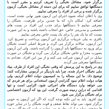
برگزار شود، مشاغل نخبگی را تعریف کردیم و مقرر است با
دستگاهها توافق نماییم که برای این دسته از مشاغل نخبگی، آزمون
برگزار شده و برخی از افراد را معرفی نماییم.
وی با اعلان اینکه شیوه اجرای این آزمون هنوز نهایی نشده است،
اضافه کرد: امکان دارد که ما چندین برابر ظرفیت، نخبگان را
معرفی نماییم تا دستگاهها برای جذب این افراد در پست های
تخصصی و مدیریتی خاص، حق انتخاب داشته باشند و به این صورت
نیست که ما یک نفر را برای یک پست خاص معرفی نماییم.
باقری به بیان جزییات برگزاری این آزمون پرداخت و تصریح کرد:
این آزمون، سالانه برگزار می گردد و شرط اصلی آنست نخبگان
برای ورود به دستگاهها باید آزمون را گذرانده باشند، ولی این آزمون
بصورت مجزا و خاص نخبگان برگزار می گردد و نخبگان در صورت
تمایل در این آزمون شرکت می کنند و از بین این افراد، تعدادی به
دستگاهها معرفی می گردند.
وی در پاسخ به این پرسش که وقتی نخبگی این افراد از طرف بنیاد
ملی نخبگان احراز شده، چرا باید باردیگر در آزمونی مشارکت کنند؛
توضیح داد: ما این مساله را به کمیسیون دولت اعلام کردیم، ولی
هیات دولت اعلام نمود گذراندن آزمون استخدانی برای هر فردی که
می خواهد وارد دستگاه های اجرائی شود، الزامی است و تنها
اقدامی که دراین زمینه صورت گرفت، این بود که آزمون اختصاصی
برای نخبگان برگزار می شود.
وی افزود: باید به این نکته توجه گردد که اگر این آزمون به خوبی
برگزار شود، می تواند نقاط ضعف و قوت نخبگان را در سایر حوزه
ها مشخص نماید و از این طریق می توانیم دریابیم که نخبگان به جز