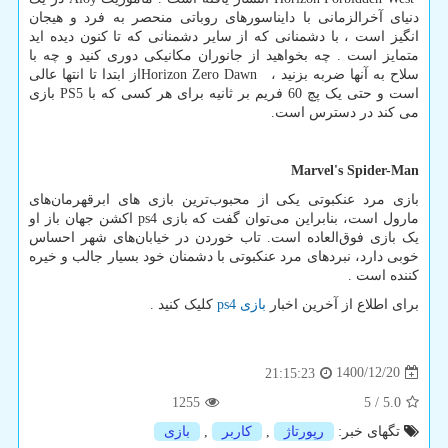
دنیای آخرالزمانی با دایناسورهای روباتی منحصر به فرد و هیجان
انگیز است ، با دشمنانی که از سایر دشمنانی که تا کنون دیده اید
متمایز است . چه بخواهید از جانوران مکانیکی دوری کنید و چه با
سلاح به آنها ضربه بزنید ،
Horizon Zero Dawn
از ابتدا تا انتها عالی
است و حتی یک پچ 60 فریم بر ثانیه برای هر کسی که با
PS5
بازی
می کند در دسترس است.
Marvel's Spider-Man
بازی مرد عنکبوتی یکی از محبوب‌ترین بازی های ابرقهرمان‌های
مارول است، بنابراین می‌توان گفت که بازی
ps4
اکشن جهان باز او
یک بازی فوق‌العاده است. تاب خوردن در خیابان‌های شهر احساس
خوبی دارد، نبردهای مرد عنکبوتی با دشمنان خود بسیار جالب و خیره
کننده است .
برای اطلاع از آخرین اخبار
بازی
ps4
کلیک کنید .
1400/12/20
21:15:23
1255
5
/
5.0
تگهای خبر:
رپورتاژ
,
كاربر
,
بازی