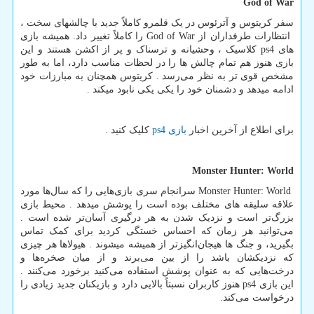
God of War
سفر کریتوس و آترئوس در یک قلمرو کاملاً جدید با چالشهای سخت ،
انتظارات طرفداران از
God of War
را کاملاً تغییر داد. همیشه بازی
های
ps4
کلاسیک ، وحشیانه و ترسناک و پر از اکشن هستند و این
بازی هنوز هم تمام چالش ها را در لحظات مناسب دارد، اما به طور
مشخص قوی تر به نظر می‌رسد . کریتوس همچنان به مبارزات خود
ادامه میدهد و دشمنان خود را یکی یکی نابود میکند .
برای اطلاع از آخرین اخبار
بازی
ps4
کلیک کنید .
Monster Hunter: World
Monster Hunter: World
سرانجام سری بازی‌هایی را که سال‌ها مورد
علاقه سلیقه های مختلف بوده است را پوشش میدهد . محیط بازی
بزرگ‌تر است و نزدیک شدن به هر درگیری آسان‌تر شده است .
می‌توانید هر زمان که احساس خستگی کردید برای کمک تماس
بگیرید، و جنگ ها هیجان‌انگیزتر از همیشه میشوند . هیولاها هر چیزی
که نزدیکشان باشد را از بین می‌برند و از میان صخره‌ها و
درخت‌هایی که به عنوان پوشش استفاده می‌کنید برخورد می‌کنند .
این بازی
ps4
هنوز کاربران نسبتاً بالایی دارد و بازیکنان جدید زیادی را
درخواست می‌کند.