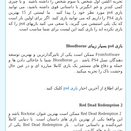
تجربه اکشن اول شخص یا سوم شخص را داشته باشید و یا چیزی
کمی کندتر و غم انگیزتر با داستانی قوی داشته باشید، می توانید
بازی
ps4
مورد نظر خود را پیدا کنید . ما لیستی از 15 بهترین
بازی
PS4
را داریم که می توانید بازی کنید. اگر برای اولین بار است
که یک پلی استیشن می گیرید، یا سعی می کنید بازیهای
ps4
را که
بازی نکرده اید را بازی کنید این لیست برای شما مناسب است.
بازی
ps4
بسیار زیبای
Bloodborne
FromSoftware
ممکن است یکی از تاثیرگذارترین و بهترین توسعه
دهندگان نسل
PS4
باشد . در
Bloodborne
شما با جاخالی دادن ها و
حمله و دفاع های مستمر یک بازی کاملا مبارزه ای و در عین حال
وحشت ناک را تجربه میکنید .
برای اطلاع از آخرین اخبار
بازی
ps4
کلیک کنید .
Red Dead Redemption 2
Red Dead Redemption 2
ممکن است بهترین عنوان
Rockstar
باشد و
این واقعا یکی از بهترین بازی های داستان است. با دنیایی کاملاً
خیره‌کننده و داستانی جذاب . باز
Red Dead Redemption
یکی از
بهترین بازی های کابویی است .